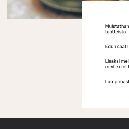
Muistathan 
tuotteista -
Edun saat 
Lisäksi mei
meille olet
Lämpimästi