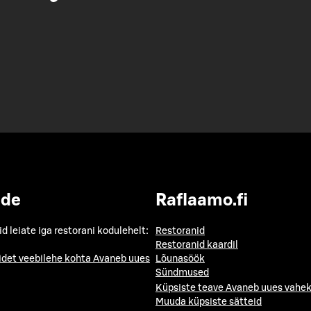
ide
Raflaamo.fi
id leiate iga restorani kodulehelt:
Restoranid
Restoranid kaardil
idet veebilehe kohta
Avaneb uues
Lõunasöök
Sündmused
Küpsiste teave
Avaneb uues vahek
Muuda küpsiste sätteid