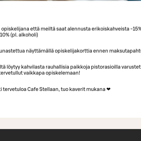
opiskelijana että meiltä saat alennusta erikoiskahveista -15%
10% (pl. alkoholi)
lunastettua näyttämällä opiskelijakorttia ennen maksutapah
ltä löytyy kahvilasta rauhallisia paikkoja pistorasioilla varuste
 tervetullut vaikkapa opiskelemaan!
 tervetuloa Cafe Stellaan, tuo kaverit mukana ❤