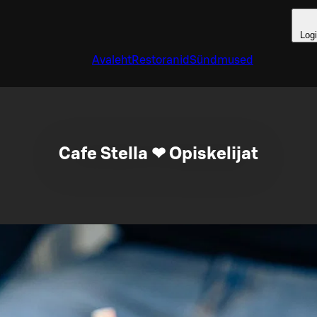
Log
Avaleht
Restoranid
Sündmused
Cafe Stella ❤ Opiskelijat