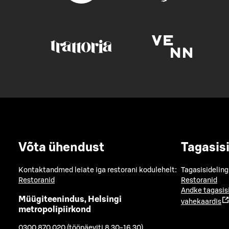
Võta ühendust
Tagasis
Kontaktandmed leiate iga restorani kodulehelt:
Tagasisideling
Restoranid
Restoranid
Andke tagasis
Müügiteenindus, Helsingi
vahekaardis
metropolipiirkond
0300 870 020 (tööpäeviti 8.30-16.30)