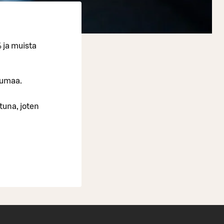
 ja muista
tumaa.
ttuna, joten