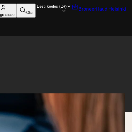
Broneeri laud
Helsinki
Otsi
ige sisse