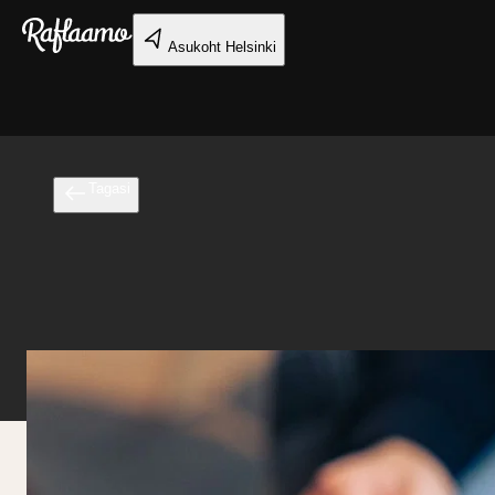
Liigu peamise sisu juurde
Asukoht
Helsinki
Tagasi