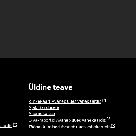
Üldine teave
Kinkekaart
Avaneb uues vahekaardis
Ajakirjandusele
Andmekaitse
Oiva-raportid
Avaneb uues vahekaardis
aardis
Tööpakkumised
Avaneb uues vahekaardis