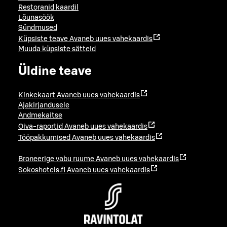
Restoranid kaardil
Lõunasöök
Sündmused
Küpsiste teave
Avaneb uues vahekaardis
Muuda küpsiste sätteid
Üldine teave
Kinkekaart
Avaneb uues vahekaardis
Ajakirjandusele
Andmekaitse
Oiva-raportid
Avaneb uues vahekaardis
Tööpakkumised
Avaneb uues vahekaardis
Broneerige vabu ruume
Avaneb uues vahekaardis
Sokoshotels.fi
Avaneb uues vahekaardis