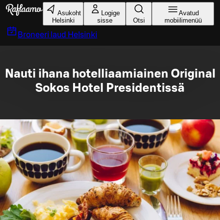
Liigu peamise sisu juurde
Asukoht
Logige
Avatud
Helsinki
sisse
Otsi
mobiilimenüü
Broneeri laud
Helsinki
Nauti ihana hotelliaamiainen Original
Sokos Hotel Presidentissä