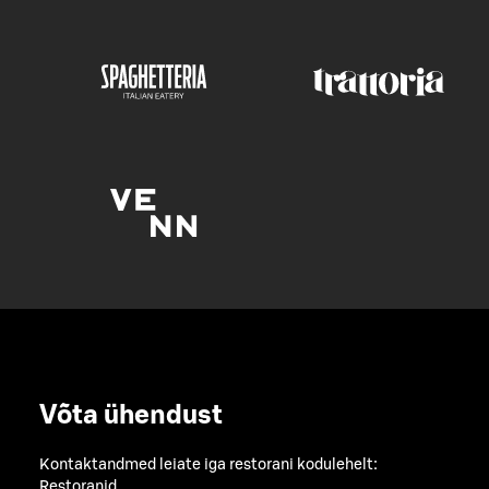
Võta ühendust
Kontaktandmed leiate iga restorani kodulehelt:
Restoranid