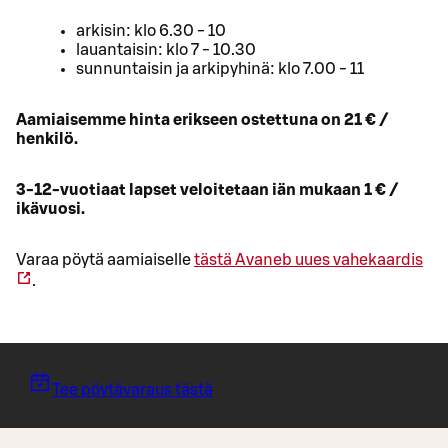
arkisin: klo 6.30 - 10
lauantaisin: klo 7 - 10.30
sunnuntaisin ja arkipyhinä: klo 7.00 - 11
Aamiaisemme hinta erikseen ostettuna on 21 € /
henkilö.
3-12-vuotiaat lapset veloitetaan iän mukaan 1 € /
ikävuosi.
Varaa pöytä aamiaiselle
tästä
Avaneb uues vahekaardis
.
Tee pöytävaraus tästä