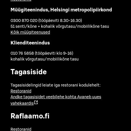
Müügiteenindus, Helsingi metropolipiirkond
0300 870 020 (tööpäeviti 8.30-16.30)
51 senti/kõne + kohalik võrgutasu/mobiilikõne tasu
Kõik müügiteenused
Klienditeenindus
010 76 5858 (tööpäeviti klo 9-16)
kohalik võrgutasu/mobiilikõne tasu
Tagasiside
Tagasisidelingid leiate iga restorani kodulehelt:
Restoranid
Andke tagasisidet veebilehe kohta
Avaneb uues
vahekaardis
Raflaamo.fi
Restoranid