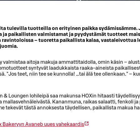
ta tulevilla tuotteilla on erityinen paikka sydämissämme. 
a ja paikallisten valmistamat ja pyydystämät tuotteet mai
avintoloissa – tuoretta paikallista kalaa, vastaleivottua l
 juomia.
valmistaa aitoja makuja ammattitaidolla, omin käsin – alusta
motuotteet syntyvät laadukkaista raaka-aineista paikallisest
ä. "Jos teet, niin tee se kunnolla! …tai älä tee ollenkaan." – k
n & Loungen lohileipä saa makunsa HOXin hitaasti täydellisy
a mallasvehnäleivästä. Kananmuna, raikas salaatti, fenkoli j
he tekevät tästä annoksesta täydellisen, paikallista makua ha
x Bakeryyn
Avaneb uues vahekaardis