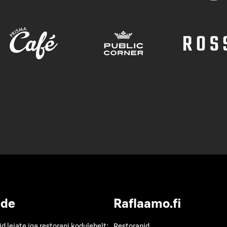
ide
Raflaamo.fi
id leiate iga restorani kodulehelt:
Restoranid