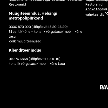
Restoranid
Restoranid
Andke tagasis
Müügiteenindus, Helsingi
vahekaardis
metropolipiirkond
0300 870 020 (tööpäeviti 8.30-16.30)
51 senti/kõne + kohalik võrgutasu/mobiilikõne
tasu
Kõik müügiteenused
Klienditeenindus
010 76 5858 (tööpäeviti klo 9-16)
kohalik võrgutasu/mobiilikõne tasu