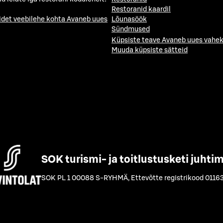
Restoranid kaardil
idet veebilehe kohta
Avaneb uues
Lõunasöök
Sündmused
Küpsiste teave
Avaneb uues vahek
Muuda küpsiste sätteid
SOK turismi- ja toitlustusketi juhti
SOK PL 1 00088 S-RYHMÄ
,
Ettevõtte registrikood 0116