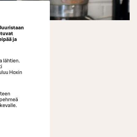
Juuristaan
stuvat
eipää ja
 lähtien.
i
uuluu Hoxin
yteen
a pehmeä
kevalle.