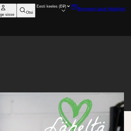
Broneeri laud
Helsinki
Otsi
ige sisse