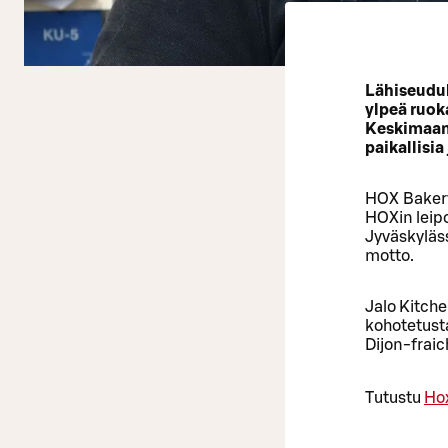
Lähiseudul
ylpeä ruok
Keskimaan r
paikallisia
HOX Bakery 
HOXin leipo
Jyväskyläss
motto.
Jalo Kitche
kohotetust
Dijon-fraic
Tutustu
Ho