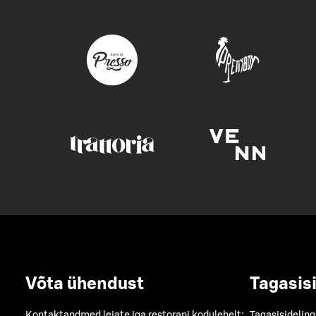
Võta ühendust
Tagasis
Kontaktandmed leiate iga restorani kodulehelt:
Tagasisideling