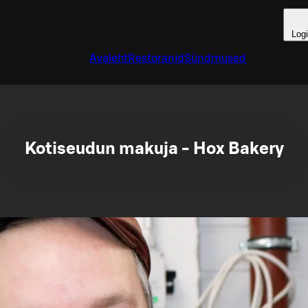
Log
Avaleht
Restoranid
Sündmused
Kotiseudun makuja - Hox Bakery