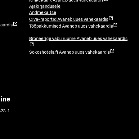
Kinkekaart
Avaneb uues vahekaardis
Ajakirjandusele
Andmekaitse
Oiva-raportid
Avaneb uues vahekaardis
aardis
Tööpakkumised
Avaneb uues vahekaardis
Broneerige vabu ruume
Avaneb uues vahekaardis
Sokoshotels.fi
Avaneb uues vahekaardis
mine
323-1