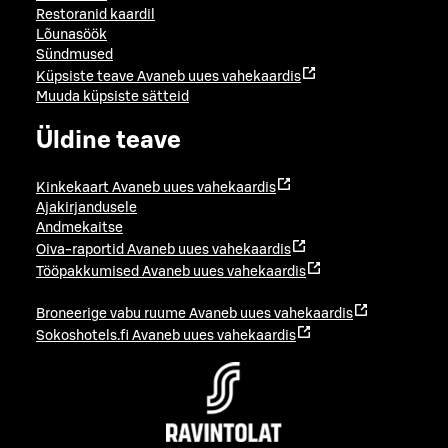
Restoranid kaardil
Lõunasöök
Sündmused
Küpsiste teave
Avaneb uues vahekaardis
Muuda küpsiste sätteid
Üldine teave
Kinkekaart
Avaneb uues vahekaardis
Ajakirjandusele
Andmekaitse
Oiva-raportid
Avaneb uues vahekaardis
Tööpakkumised
Avaneb uues vahekaardis
Broneerige vabu ruume
Avaneb uues vahekaardis
Sokoshotels.fi
Avaneb uues vahekaardis