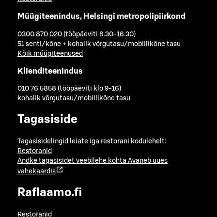
Müügiteenindus, Helsingi metropolipiirkond
0300 870 020 (tööpäeviti 8.30-16.30)
51 senti/kõne + kohalik võrgutasu/mobiilikõne tasu
Kõik müügiteenused
Klienditeenindus
010 76 5858 (tööpäeviti klo 9-16)
kohalik võrgutasu/mobiilikõne tasu
Tagasiside
Tagasisidelingid leiate iga restorani kodulehelt:
Restoranid
Andke tagasisidet veebilehe kohta
Avaneb uues
vahekaardis
Raflaamo.fi
Restoranid