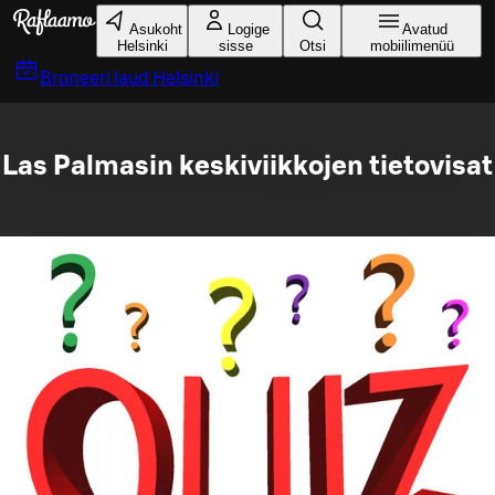
Liigu peamise sisu juurde
Asukoht
Logige
Avatud
Helsinki
sisse
Otsi
mobiilimenüü
Broneeri laud
Helsinki
Las Palmasin keskiviikkojen tietovisat