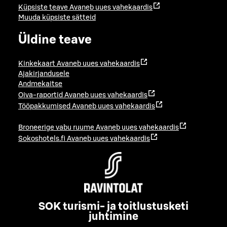
Küpsiste teave
Avaneb uues vahekaardis
Muuda küpsiste sätteid
Üldine teave
Kinkekaart
Avaneb uues vahekaardis
Ajakirjandusele
Andmekaitse
Oiva-raportid
Avaneb uues vahekaardis
Tööpakkumised
Avaneb uues vahekaardis
Broneerige vabu ruume
Avaneb uues vahekaardis
Sokoshotels.fi
Avaneb uues vahekaardis
SOK turismi- ja toitlustusketi
juhtimine