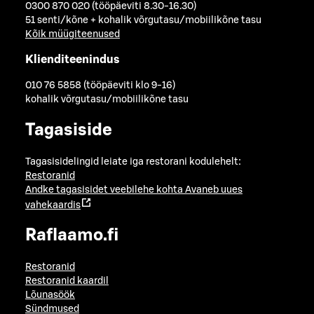
0300 870 020 (tööpäeviti 8.30-16.30)
51 senti/kõne + kohalik võrgutasu/mobiilikõne tasu
Kõik müügiteenused
Klienditeenindus
010 76 5858 (tööpäeviti klo 9-16)
kohalik võrgutasu/mobiilikõne tasu
Tagasiside
Tagasisidelingid leiate iga restorani kodulehelt:
Restoranid
Andke tagasisidet veebilehe kohta
Avaneb uues
vahekaardis
Raflaamo.fi
Restoranid
Restoranid kaardil
Lõunasöök
Sündmused