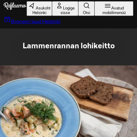
Liigu peamise sisu juurde
Asukoht
Logige
Avatud
Helsinki
sisse
Otsi
mobiilimenüü
Broneeri laud
Helsinki
Lammenrannan lohikeitto