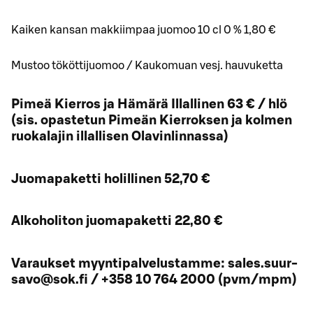
Kaiken kansan makkiimpaa juomoo 10 cl 0 % 1,80 €
Mustoo tököttijuomoo / Kaukomuan vesj. hauvuketta
Pimeä Kierros ja Hämärä Illallinen 63 € / hlö
(sis. opastetun Pimeän Kierroksen ja kolmen
ruokalajin illallisen Olavinlinnassa)
Juomapaketti holillinen 52,70 €
Alkoholiton juomapaketti 22,80 €
Varaukset myyntipalvelustamme: sales.suur-
savo@sok.fi / +358 10 764 2000 (pvm/mpm)