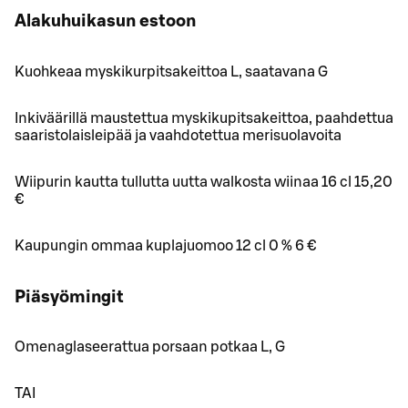
Alakuhuikasun estoon
Kuohkeaa myskikurpitsakeittoa L, saatavana G
Inkiväärillä maustettua myskikupitsakeittoa, paahdettua
saaristolaisleipää ja vaahdotettua merisuolavoita
Wiipurin kautta tullutta uutta walkosta wiinaa 16 cl 15,20
€
Kaupungin ommaa kuplajuomoo 12 cl 0 % 6 €
Piäsyömingit
Omenaglaseerattua porsaan potkaa L, G
TAI