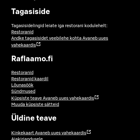
Tagasiside
Tagasisidelingid leiate iga restorani kodulehelt:
Restoranid
Andke tagasisidet veebilehe kohta
Avaneb uues
vahekaardis
Raflaamo.fi
Restoranid
Restoranid kaardil
Lõunasöök
Sündmused
Küpsiste teave
Avaneb uues vahekaardis
Muuda küpsiste sätteid
Üldine teave
Kinkekaart
Avaneb uues vahekaardis
Ajakirjandusele