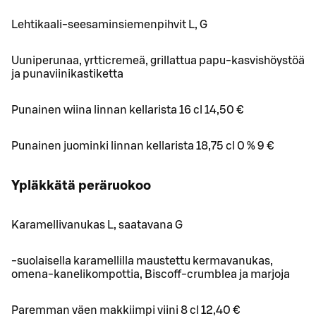
Lehtikaali-seesaminsiemenpihvit L, G
Uuniperunaa, yrtticremeä, grillattua papu-kasvishöystöä
ja punaviinikastiketta
Punainen wiina linnan kellarista 16 cl 14,50 €
Punainen juominki linnan kellarista 18,75 cl 0 % 9 €
Ypläkkätä peräruokoo
Karamellivanukas L, saatavana G
-suolaisella karamellilla maustettu kermavanukas,
omena-kanelikompottia, Biscoff-crumblea ja marjoja
Paremman väen makkiimpi viini 8 cl 12,40 €