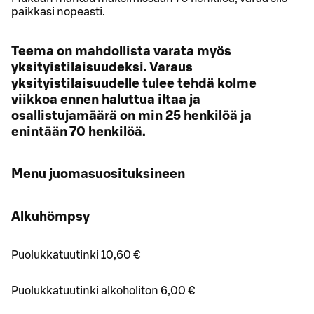
paikkasi nopeasti.
Teema on mahdollista varata myös
yksityistilaisuudeksi. Varaus
yksityistilaisuudelle tulee tehdä kolme
viikkoa ennen haluttua iltaa ja
osallistujamäärä on min 25 henkilöä ja
enintään 70 henkilöä.
Menu juomasuosituksineen
Alkuhömpsy
Puolukkatuutinki 10,60 €
Puolukkatuutinki alkoholiton 6,00 €