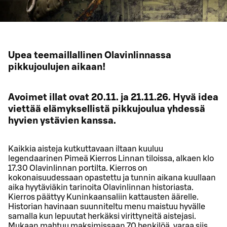
Upea teemaillallinen Olavinlinnassa
pikkujoulujen aikaan!
Avoimet illat ovat 20.11. ja 21.11.26. Hyvä idea
viettää elämyksellistä pikkujoulua yhdessä
hyvien ystävien kanssa.
Kaikkia aisteja kutkuttavaan iltaan kuuluu
legendaarinen Pimeä Kierros Linnan tiloissa, alkaen klo
17.30 Olavinlinnan portilta. Kierros on
kokonaisuudessaan opastettu ja tunnin aikana kuullaan
aika hyytäviäkin tarinoita Olavinlinnan historiasta.
Kierros päättyy Kuninkaansaliin kattausten äärelle.
Historian havinaan suunniteltu menu maistuu hyvälle
samalla kun lepuutat herkäksi virittyneitä aistejasi.
Mukaan mahtuu maksimissaan 70 henkilöä, varaa siis