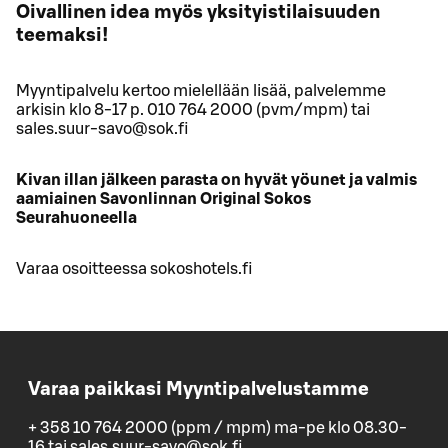
Oivallinen idea myös yksityistilaisuuden
teemaksi!
Myyntipalvelu kertoo mielellään lisää, palvelemme
arkisin klo 8-17 p. 010 764 2000 (pvm/mpm) tai
sales.suur-savo@sok.fi
Kivan illan jälkeen parasta on hyvät yöunet ja valmis
aamiainen Savonlinnan Original Sokos
Seurahuoneella
Varaa osoitteessa sokoshotels.fi
Varaa paikkasi Myyntipalvelustamme
+ 358 10 764 2000 (ppm / mpm) ma-pe klo 08.30-
16 tai sales.suur-savo@sok.fi