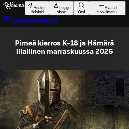
Liigu peamise sisu juurde
Asukoht
Logige
Avatud
Helsinki
sisse
Otsi
mobiilimenüü
Broneeri laud
Helsinki
Pimeä kierros K-18 ja Hämärä
Illallinen marraskuussa 2026