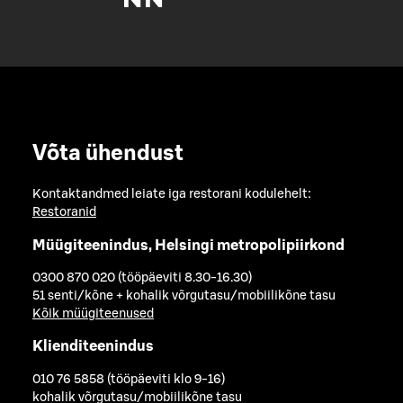
Võta ühendust
Kontaktandmed leiate iga restorani kodulehelt:
Restoranid
Müügiteenindus, Helsingi metropolipiirkond
0300 870 020 (tööpäeviti 8.30-16.30)
51 senti/kõne + kohalik võrgutasu/mobiilikõne tasu
Kõik müügiteenused
Klienditeenindus
010 76 5858 (tööpäeviti klo 9-16)
kohalik võrgutasu/mobiilikõne tasu