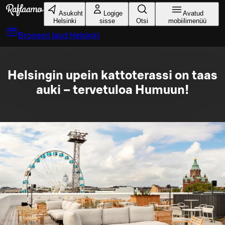
Liigu peamise sisu juurde
Asukoht
Logige
Avatud
Helsinki
sisse
Otsi
mobiilimenüü
Broneeri laud
Helsinki
Helsingin upein kattoterassi on taas
auki – tervetuloa Humuun!