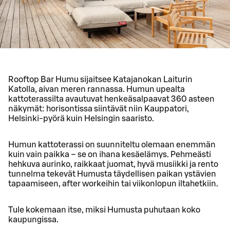
Rooftop Bar Humu sijaitsee Katajanokan Laiturin
Katolla, aivan meren rannassa. Humun upealta
kattoterassilta avautuvat henkeäsalpaavat 360 asteen
näkymät: horisontissa siintävät niin Kauppatori,
Helsinki-pyörä kuin Helsingin saaristo.
Humun kattoterassi on suunniteltu olemaan enemmän
kuin vain paikka – se on ihana kesäelämys. Pehmeästi
hehkuva aurinko, raikkaat juomat, hyvä musiikki ja rento
tunnelma tekevät Humusta täydellisen paikan ystävien
tapaamiseen, after workeihin tai viikonlopun iltahetkiin.
Tule kokemaan itse, miksi Humusta puhutaan koko
kaupungissa.