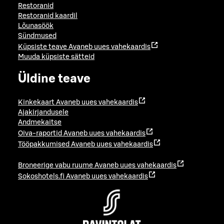
Restoranid
Restoranid kaardil
Lõunasöök
Sündmused
Küpsiste teave
Avaneb uues vahekaardis
Muuda küpsiste sätteid
Üldine teave
Kinkekaart
Avaneb uues vahekaardis
Ajakirjandusele
Andmekaitse
Oiva-raportid
Avaneb uues vahekaardis
Tööpakkumised
Avaneb uues vahekaardis
Broneerige vabu ruume
Avaneb uues vahekaardis
Sokoshotels.fi
Avaneb uues vahekaardis