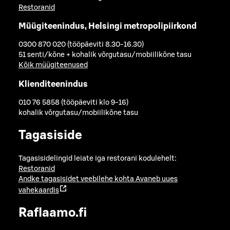
Restoranid
Müügiteenindus, Helsingi metropolipiirkond
0300 870 020 (tööpäeviti 8.30-16.30)
51 senti/kõne + kohalik võrgutasu/mobiilikõne tasu
Kõik müügiteenused
Klienditeenindus
010 76 5858 (tööpäeviti klo 9-16)
kohalik võrgutasu/mobiilikõne tasu
Tagasiside
Tagasisidelingid leiate iga restorani kodulehelt:
Restoranid
Andke tagasisidet veebilehe kohta
Avaneb uues
vahekaardis
Raflaamo.fi