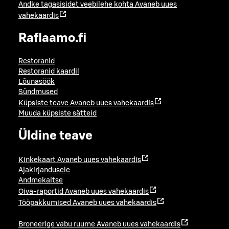
Andke tagasisidet veebilehe kohta
Avaneb uues
vahekaardis
Raflaamo.fi
Restoranid
Restoranid kaardil
Lõunasöök
Sündmused
Küpsiste teave
Avaneb uues vahekaardis
Muuda küpsiste sätteid
Üldine teave
Kinkekaart
Avaneb uues vahekaardis
Ajakirjandusele
Andmekaitse
Oiva-raportid
Avaneb uues vahekaardis
Tööpakkumised
Avaneb uues vahekaardis
Broneerige vabu ruume
Avaneb uues vahekaardis