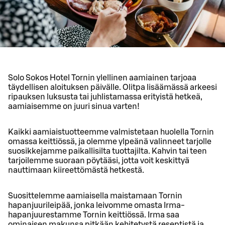
Solo Sokos Hotel Tornin ylellinen aamiainen tarjoaa
täydellisen aloituksen päivälle. Olitpa lisäämässä arkeesi
ripauksen luksusta tai juhlistamassa erityistä hetkeä,
aamiaisemme on juuri sinua varten!
Kaikki aamiaistuotteemme valmistetaan huolella Tornin
omassa keittiössä, ja olemme ylpeänä valinneet tarjolle
suosikkejamme paikallisilta tuottajilta. Kahvin tai teen
tarjoilemme suoraan pöytääsi, jotta voit keskittyä
nauttimaan kiireettömästä hetkestä.
Suosittelemme aamiaisella maistamaan Tornin
hapanjuurileipää, jonka leivomme omasta Irma-
hapanjuurestamme Tornin keittiössä. Irma saa
ominaisen makunsa pitkään kehitetystä reseptistä ja