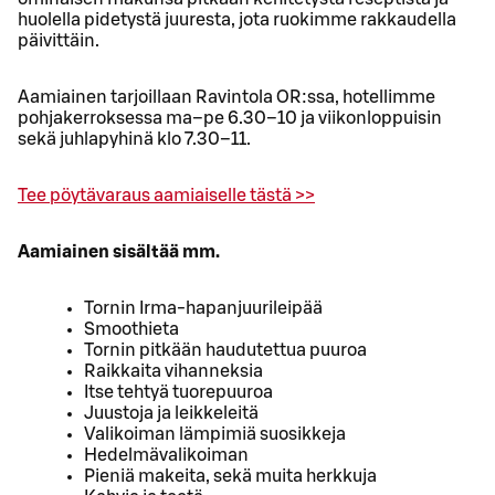
huolella pidetystä juuresta, jota ruokimme rakkaudella
päivittäin.
Aamiainen tarjoillaan Ravintola OR:ssa, hotellimme
pohjakerroksessa ma–pe 6.30–10 ja viikonloppuisin
sekä juhlapyhinä klo 7.30–11.
Tee pöytävaraus aamiaiselle tästä >>
Aamiainen sisältää mm.
Tornin Irma-hapanjuurileipää
Smoothieta
Tornin pitkään haudutettua puuroa
Raikkaita vihanneksia
Itse tehtyä tuorepuuroa
Juustoja ja leikkeleitä
Valikoiman lämpimiä suosikkeja
Hedelmävalikoiman
Pieniä makeita, sekä muita herkkuja