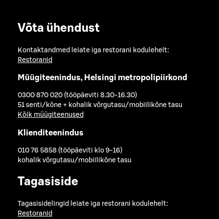
Võta ühendust
Kontaktandmed leiate iga restorani kodulehelt:
Restoranid
Müügiteenindus, Helsingi metropolipiirkond
0300 870 020 (tööpäeviti 8.30-16.30)
51 senti/kõne + kohalik võrgutasu/mobiilikõne tasu
Kõik müügiteenused
Klienditeenindus
010 76 5858 (tööpäeviti klo 9-16)
kohalik võrgutasu/mobiilikõne tasu
Tagasiside
Tagasisidelingid leiate iga restorani kodulehelt:
Restoranid