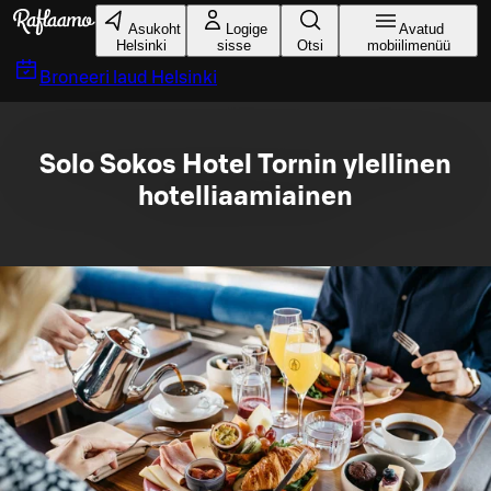
Liigu peamise sisu juurde
Asukoht
Logige
Avatud
Helsinki
sisse
Otsi
mobiilimenüü
Broneeri laud
Helsinki
Solo Sokos Hotel Tornin ylellinen
hotelliaamiainen