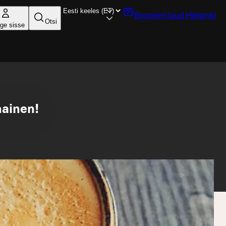
Broneeri laud
Helsinki
Otsi
ige sisse
mainen!