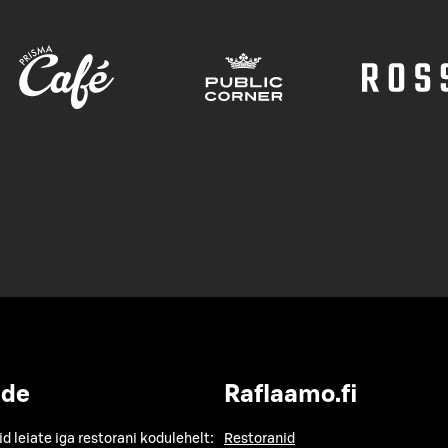
ide
Raflaamo.fi
id leiate iga restorani kodulehelt:
Restoranid