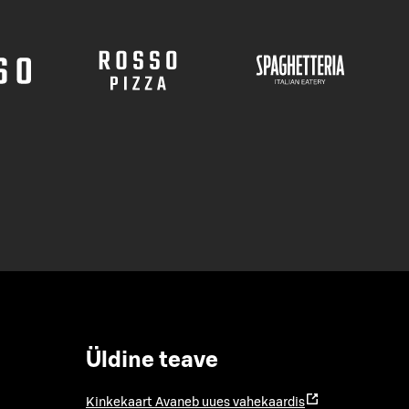
Üldine teave
Kinkekaart
Avaneb uues vahekaardis