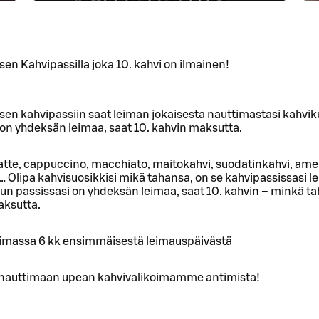
en Kahvipassilla joka 10. kahvi on ilmainen!
en kahvipassiin saat leiman jokaisesta nauttimastasi kahviku
 on yhdeksän leimaa, saat 10. kahvin maksutta.
atte, cappuccino, macchiato, maitokahvi, suodatinkahvi, ame
 Olipa kahvisuosikkisi mikä tahansa, on se kahvipassissasi l
un passissasi on yhdeksän leimaa, saat 10. kahvin – minkä t
aksutta.
oimassa 6 kk ensimmäisestä leimauspäivästä
 nauttimaan upean kahvivalikoimamme antimista!