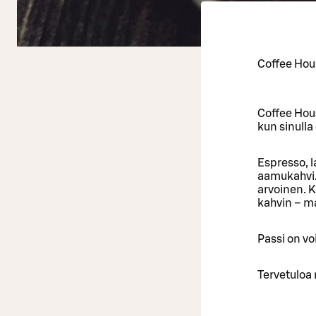
Coffee Hous
Coffee Hous
kun sinulla
Espresso, l
aamukahvi…
arvoinen. K
kahvin – m
Passi on v
Tervetuloa