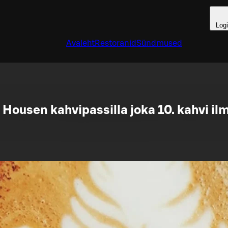
Log
Avaleht
Restoranid
Sündmused
 Housen kahvipassilla joka 10. kahvi il