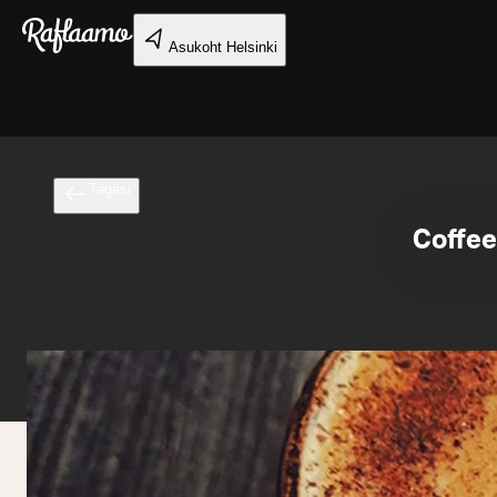
Liigu peamise sisu juurde
Asukoht
Helsinki
Tagasi
Coffee