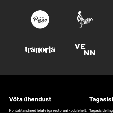
Võta ühendust
Tagasis
Kontaktandmed leiate iga restorani kodulehelt:
Tagasisideling