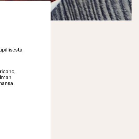
pillisesta,
ricano,
eiman
ahansa