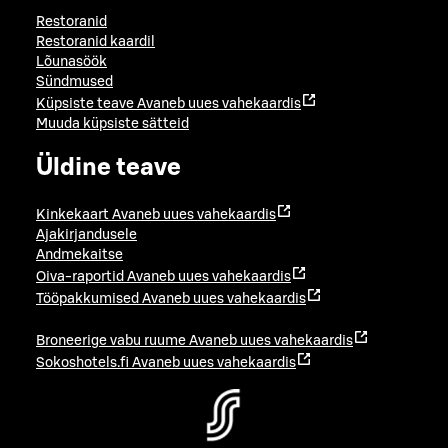
Restoranid
Restoranid kaardil
Lõunasöök
Sündmused
Küpsiste teave
Avaneb uues vahekaardis
Muuda küpsiste sätteid
Üldine teave
Kinkekaart
Avaneb uues vahekaardis
Ajakirjandusele
Andmekaitse
Oiva-raportid
Avaneb uues vahekaardis
Tööpakkumised
Avaneb uues vahekaardis
Broneerige vabu ruume
Avaneb uues vahekaardis
Sokoshotels.fi
Avaneb uues vahekaardis