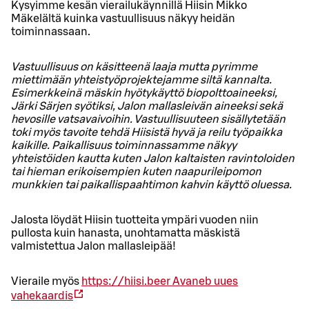
Kysyimme kesän vierailukäynnillä Hiisin Mikko
Mäkelältä kuinka vastuullisuus näkyy heidän
toiminnassaan.
Vastuullisuus on käsitteenä laaja mutta pyrimme
miettimään yhteistyöprojektejamme siltä kannalta.
Esimerkkeinä mäskin hyötykäyttö biopolttoaineeksi,
Järki Särjen syötiksi, Jalon mallasleivän aineeksi sekä
hevosille vatsavaivoihin. Vastuullisuuteen sisällytetään
toki myös tavoite tehdä Hiisistä hyvä ja reilu työpaikka
kaikille. Paikallisuus toiminnassamme näkyy
yhteistöiden kautta kuten Jalon kaltaisten ravintoloiden
tai hieman erikoisempien kuten naapurileipomon
munkkien tai paikallispaahtimon kahvin käyttö oluessa.
Jalosta löydät Hiisin tuotteita ympäri vuoden niin
pullosta kuin hanasta, unohtamatta mäskistä
valmistettua Jalon mallasleipää!
Vieraile myös
https://hiisi.beer
Avaneb uues
vahekaardis