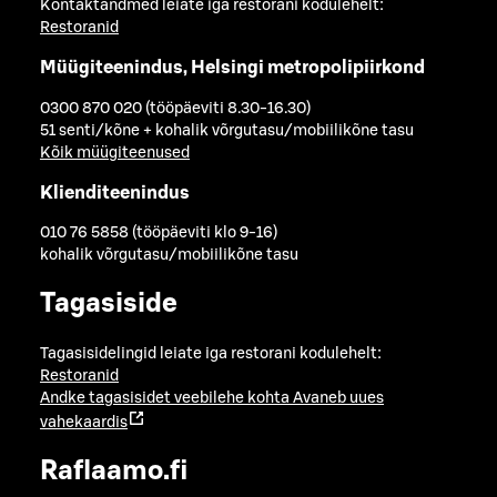
Kontaktandmed leiate iga restorani kodulehelt:
Restoranid
Müügiteenindus, Helsingi metropolipiirkond
0300 870 020 (tööpäeviti 8.30-16.30)
51 senti/kõne + kohalik võrgutasu/mobiilikõne tasu
Kõik müügiteenused
Klienditeenindus
010 76 5858 (tööpäeviti klo 9-16)
kohalik võrgutasu/mobiilikõne tasu
Tagasiside
Tagasisidelingid leiate iga restorani kodulehelt:
Restoranid
Andke tagasisidet veebilehe kohta
Avaneb uues
vahekaardis
Raflaamo.fi