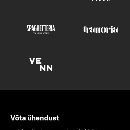
Võta ühendust