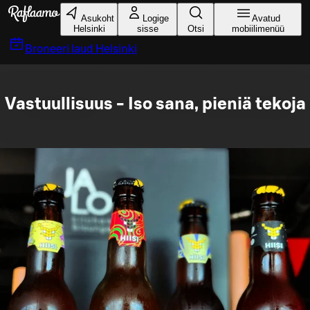
Liigu peamise sisu juurde
Asukoht
Logige
Avatud
Helsinki
sisse
Otsi
mobiilimenüü
Broneeri laud
Helsinki
Vastuullisuus - Iso sana, pieniä tekoja