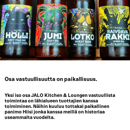
Osa vastuullisuutta on paikallisuus.
Yksi iso osa JALO Kitchen & Loungen vastuullista
toimintaa on lähialueen tuottajien kanssa
toimiminen. Näihin kuuluu tottakai paikallinen
panimo Hiisi jonka kanssa meillä on historiaa
useammalta vuodelta.