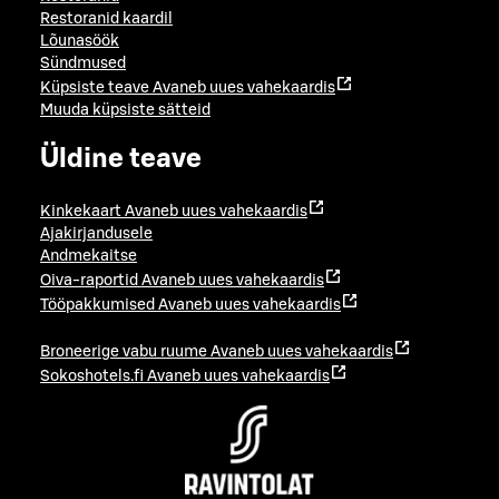
Restoranid kaardil
Lõunasöök
Sündmused
Küpsiste teave
Avaneb uues vahekaardis
Muuda küpsiste sätteid
Üldine teave
Kinkekaart
Avaneb uues vahekaardis
Ajakirjandusele
Andmekaitse
Oiva-raportid
Avaneb uues vahekaardis
Tööpakkumised
Avaneb uues vahekaardis
Broneerige vabu ruume
Avaneb uues vahekaardis
Sokoshotels.fi
Avaneb uues vahekaardis