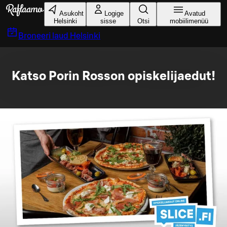
Liigu peamise sisu juurde
Asukoht
Logige
Avatud
Helsinki
sisse
Otsi
mobiilimenüü
Broneeri laud
Helsinki
Katso Porin Rosson opiskelijaedut!