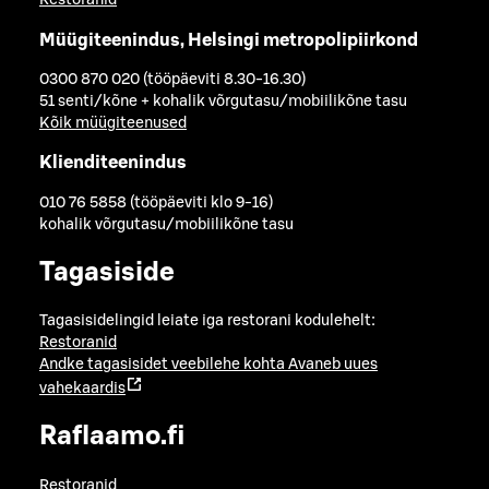
Restoranid
Müügiteenindus, Helsingi metropolipiirkond
0300 870 020 (tööpäeviti 8.30-16.30)
51 senti/kõne + kohalik võrgutasu/mobiilikõne tasu
Kõik müügiteenused
Klienditeenindus
010 76 5858 (tööpäeviti klo 9-16)
kohalik võrgutasu/mobiilikõne tasu
Tagasiside
Tagasisidelingid leiate iga restorani kodulehelt:
Restoranid
Andke tagasisidet veebilehe kohta
Avaneb uues
vahekaardis
Raflaamo.fi
Restoranid