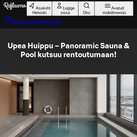
Liigu peamise sisu juurde
Asukoht
Logige
Avatud
Helsinki
sisse
Otsi
mobiilimenüü
Broneeri laud
Helsinki
Upea Huippu – Panoramic Sauna &
Pool kutsuu rentoutumaan!