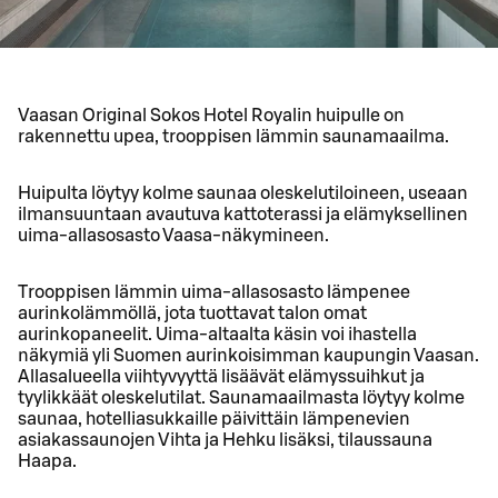
Vaasan Original Sokos Hotel Royalin huipulle on
rakennettu upea, trooppisen lämmin saunamaailma.
Huipulta löytyy kolme saunaa oleskelutiloineen, useaan
ilmansuuntaan avautuva kattoterassi ja elämyksellinen
uima-allasosasto Vaasa-näkymineen.
Trooppisen lämmin uima-allasosasto lämpenee
aurinkolämmöllä, jota tuottavat talon omat
aurinkopaneelit. Uima-altaalta käsin voi ihastella
näkymiä yli Suomen aurinkoisimman kaupungin Vaasan.
Allasalueella viihtyvyyttä lisäävät elämyssuihkut ja
tyylikkäät oleskelutilat. Saunamaailmasta löytyy kolme
saunaa, hotelliasukkaille päivittäin lämpenevien
asiakassaunojen Vihta ja Hehku lisäksi, tilaussauna
Haapa.