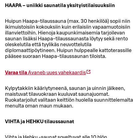
HAAPA – uniikki saunatila yksityistilaisuuksiin
Huipun Haapa-tilaussauna (max. 30 henkilöä) sopii niin
ikimuistoisiin kokouksiin kuin erilaisiin vapaamuotoisiin
illanviettoihin. Hienoja kaupunkimaisemia tarjoilevan
saunan lisäksi Haapa-tilaussaunasta löytyy sekä rento
oleskelutila että tyylikäs neuvottelutila
diplomaattipöytineen. Huipun hulppealle kattoterassille
pääsee suoraan Haapa-tilaussaunan tiloista.
Varaa tila
Avaneb uues vahekaardis
Kylpytakkiin kääriytyneenä, saunan ja uinnin jälkeen,
maistuvat tilavuokraan kuuluvat saunajuomat.
Ruokatarjoilut valitaan keittiön huolella suunnittelemalta
menulta oman maun mukaan.
VIHTA ja HEHKU tilaussaunat
Vihta ja Hehku -saunat soveltuvat alle 10 hlön