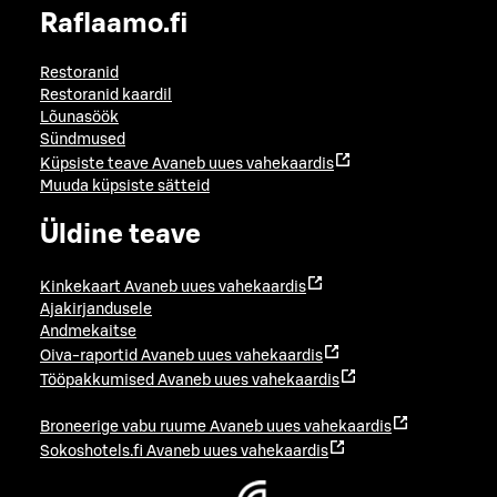
Raflaamo.fi
Restoranid
Restoranid kaardil
Lõunasöök
Sündmused
Küpsiste teave
Avaneb uues vahekaardis
Muuda küpsiste sätteid
Üldine teave
Kinkekaart
Avaneb uues vahekaardis
Ajakirjandusele
Andmekaitse
Oiva-raportid
Avaneb uues vahekaardis
Tööpakkumised
Avaneb uues vahekaardis
Broneerige vabu ruume
Avaneb uues vahekaardis
Sokoshotels.fi
Avaneb uues vahekaardis