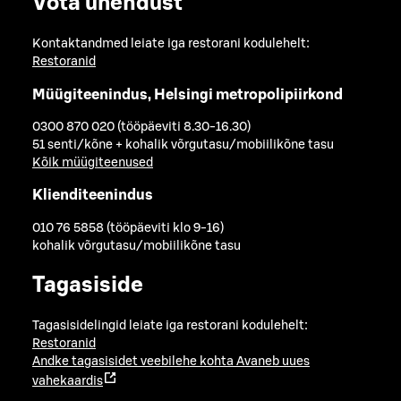
Võta ühendust
Kontaktandmed leiate iga restorani kodulehelt:
Restoranid
Müügiteenindus, Helsingi metropolipiirkond
0300 870 020 (tööpäeviti 8.30-16.30)
51 senti/kõne + kohalik võrgutasu/mobiilikõne tasu
Kõik müügiteenused
Klienditeenindus
010 76 5858 (tööpäeviti klo 9-16)
kohalik võrgutasu/mobiilikõne tasu
Tagasiside
Tagasisidelingid leiate iga restorani kodulehelt:
Restoranid
Andke tagasisidet veebilehe kohta
Avaneb uues
vahekaardis