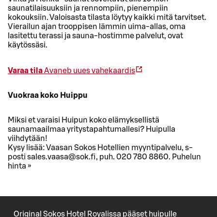
saunatilaisuuksiin ja rennompiin, pienempiin
kokouksiin. Valoisasta tilasta löytyy kaikki mitä tarvitset.
Vierailun ajan trooppisen lämmin uima-allas, oma
lasitettu terassi ja sauna-hostimme palvelut, ovat
käytössäsi.
Varaa tila
Avaneb uues vahekaardis
Vuokraa koko Huippu
Miksi et varaisi Huipun koko elämyksellistä
saunamaailmaa yritystapahtumallesi? Huipulla
viihdytään!
Kysy lisää: Vaasan Sokos Hotellien myyntipalvelu, s-
posti sales.vaasa@sok.fi, puh. 020 780 8860. Puhelun
hinta »
Original Sokos Hotel Royalissa pääset huipulle