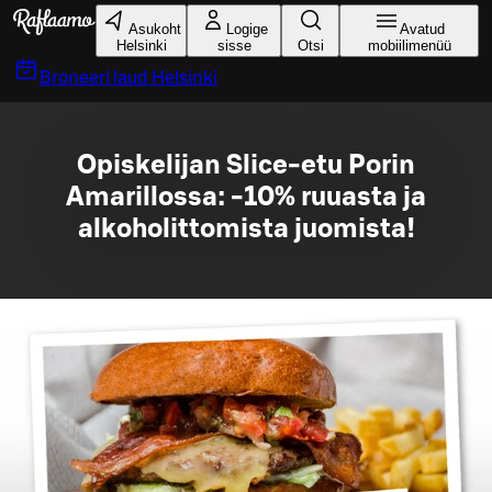
Liigu peamise sisu juurde
Asukoht
Logige
Avatud
Helsinki
sisse
Otsi
mobiilimenüü
Broneeri laud
Helsinki
Opiskelijan Slice-etu Porin
Amarillossa: -10% ruuasta ja
alkoholittomista juomista!