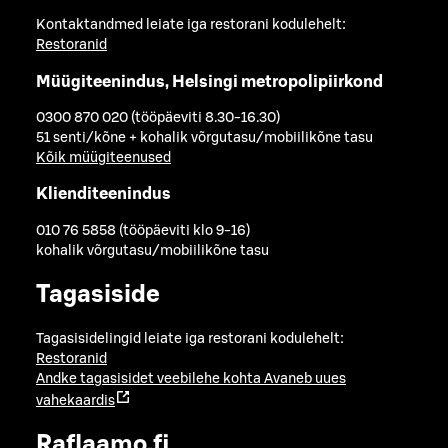
Kontaktandmed leiate iga restorani kodulehelt:
Restoranid
Müügiteenindus, Helsingi metropolipiirkond
0300 870 020 (tööpäeviti 8.30-16.30)
51 senti/kõne + kohalik võrgutasu/mobiilikõne tasu
Kõik müügiteenused
Klienditeenindus
010 76 5858 (tööpäeviti klo 9-16)
kohalik võrgutasu/mobiilikõne tasu
Tagasiside
Tagasisidelingid leiate iga restorani kodulehelt:
Restoranid
Andke tagasisidet veebilehe kohta
Avaneb uues
vahekaardis
Raflaamo.fi