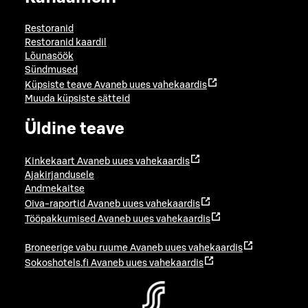
Restoranid
Restoranid kaardil
Lõunasöök
Sündmused
Küpsiste teave
Avaneb uues vahekaardis
Muuda küpsiste sätteid
Üldine teave
Kinkekaart
Avaneb uues vahekaardis
Ajakirjandusele
Andmekaitse
Oiva-raportid
Avaneb uues vahekaardis
Tööpakkumised
Avaneb uues vahekaardis
Broneerige vabu ruume
Avaneb uues vahekaardis
Sokoshotels.fi
Avaneb uues vahekaardis