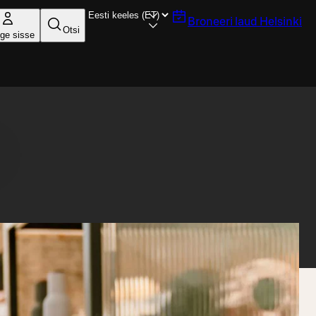
Broneeri laud
Helsinki
Otsi
ige sisse