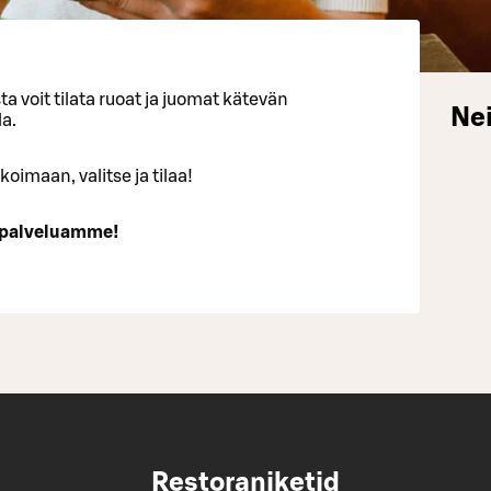
a voit tilata ruoat ja juomat kätevän
Nei
a.
oimaan, valitse ja tilaa!
 palveluamme!
Restoraniketid