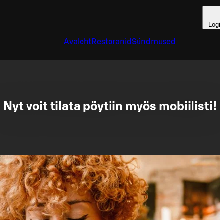
Log
Avaleht
Restoranid
Sündmused
Nyt voit tilata pöytiin myös mobiilisti!