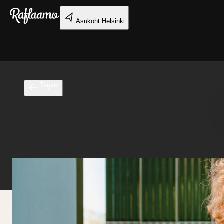
Liigu peamise sisu juurde
Asukoht
Helsinki
Tagasi