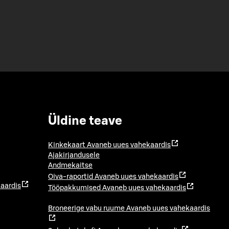
Üldine teave
Kinkekaart
Avaneb uues vahekaardis
Ajakirjandusele
Andmekaitse
Oiva-raportid
Avaneb uues vahekaardis
aardis
Tööpakkumised
Avaneb uues vahekaardis
Broneerige vabu ruume
Avaneb uues vahekaardis