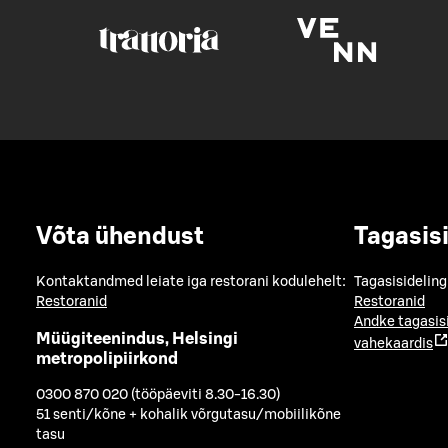
Võta ühendust
Tagasis
Kontaktandmed leiate iga restorani kodulehelt:
Tagasisideling
Restoranid
Restoranid
Andke tagasis
Müügiteenindus, Helsingi
vahekaardis
metropolipiirkond
0300 870 020 (tööpäeviti 8.30-16.30)
51 senti/kõne + kohalik võrgutasu/mobiilikõne
tasu