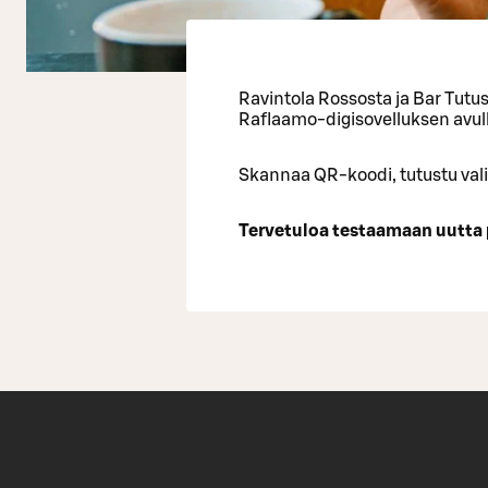
Ravintola Rossosta ja Bar Tutust
Raflaamo-digisovelluksen avull
Skannaa QR-koodi, tutustu valik
Tervetuloa testaamaan uutta