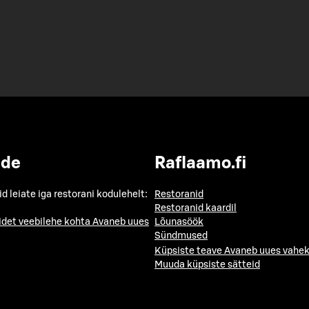
ide
Raflaamo.fi
id leiate iga restorani kodulehelt:
Restoranid
Restoranid kaardil
idet veebilehe kohta
Avaneb uues
Lõunasöök
Sündmused
Küpsiste teave
Avaneb uues vahek
Muuda küpsiste sätteid