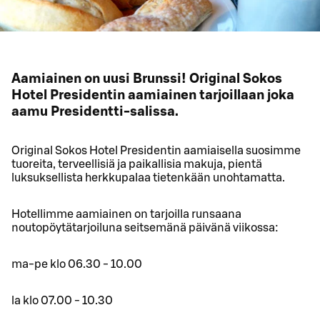
Aamiainen on uusi Brunssi! Original Sokos
Hotel Presidentin aamiainen tarjoillaan joka
aamu Presidentti-salissa.
Original Sokos Hotel Presidentin aamiaisella suosimme
tuoreita, terveellisiä ja paikallisia makuja, pientä
luksuksellista herkkupalaa tietenkään unohtamatta.
Hotellimme aamiainen on tarjoilla runsaana
noutopöytätarjoiluna seitsemänä päivänä viikossa:
ma-pe klo 06.30 - 10.00
la klo 07.00 - 10.30