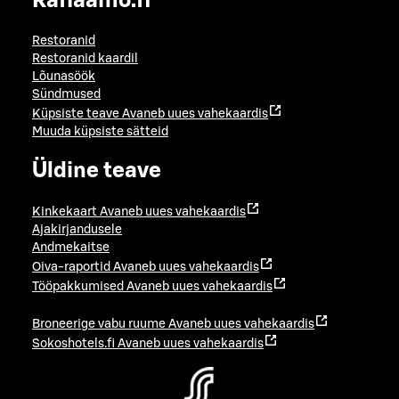
Raflaamo.fi
Restoranid
Restoranid kaardil
Lõunasöök
Sündmused
Küpsiste teave
Avaneb uues vahekaardis
Muuda küpsiste sätteid
Üldine teave
Kinkekaart
Avaneb uues vahekaardis
Ajakirjandusele
Andmekaitse
Oiva-raportid
Avaneb uues vahekaardis
Tööpakkumised
Avaneb uues vahekaardis
Broneerige vabu ruume
Avaneb uues vahekaardis
Sokoshotels.fi
Avaneb uues vahekaardis