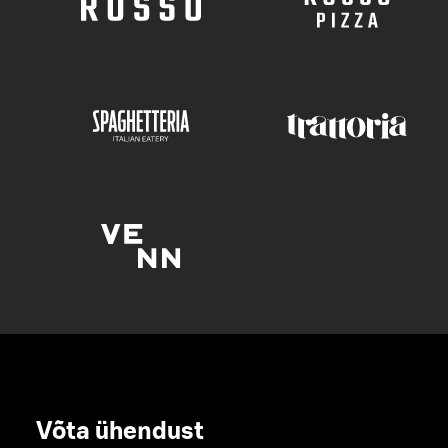
Võta ühendust