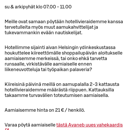
su & arkipyhät klo 07.00 - 11.00
Meille ovat samaan pöytään hotellivieraidemme kanssa
tervetulleita myös muut aamukahvittelijat ja
tukevammankin evään nautiskelijat.
Hotellimme sijainti aivan Helsingin ydinkeskustassa
houkuttelee kiireettömälle shoppailupäivän aloitukselle
aamiaisemme merkeissä, tai onko ehkä tarvetta
runsaalle, virkistävälle aamiaiselle ennen
liikeneuvotteluja tai työpaikan palaveria?
Kiireisinä päivinä meillä on aamupalalla 2-3 kattausta
hotellivieraidemme määrästä riippuen. Kattauksilla
takaamme turvavälien toteutumisen aamiaisella.
Aamiaisemme hinta on 21 € / henkilö.
Varaa pöytä aamiaiselle
tästä
Avaneb uues vahekaardis