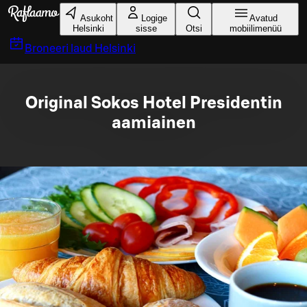
Liigu peamise sisu juurde
Asukoht
Logige
Avatud
Helsinki
sisse
Otsi
mobiilimenüü
Broneeri laud
Helsinki
Original Sokos Hotel Presidentin
aamiainen