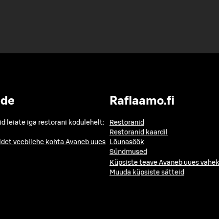
ide
Raflaamo.fi
id leiate iga restorani kodulehelt:
Restoranid
Restoranid kaardil
idet veebilehe kohta
Avaneb uues
Lõunasöök
Sündmused
Küpsiste teave
Avaneb uues vahek
Muuda küpsiste sätteid