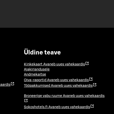
Üldine teave
Kinkekaart
Avaneb uues vahekaardis
Ajakirjandusele
Andmekaitse
Oiva-raportid
Avaneb uues vahekaardis
aardis
Tööpakkumised
Avaneb uues vahekaardis
Broneerige vabu ruume
Avaneb uues vahekaardis
Sokoshotels.fi
Avaneb uues vahekaardis