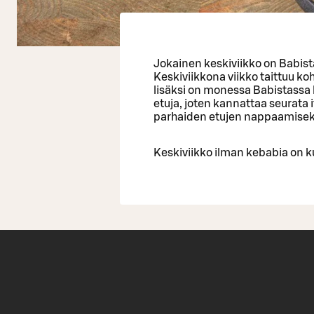
Jokainen keskiviikko on Babist
Keskiviikkona viikko taittuu ko
lisäksi on monessa Babistassa k
etuja, joten kannattaa seurata
parhaiden etujen nappaamisek
Keskiviikko ilman kebabia on k