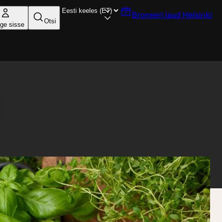
Broneeri laud
Helsinki
Otsi
ige sisse