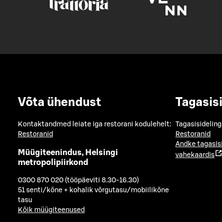
Võta ühendust
Tagasis
Kontaktandmed leiate iga restorani kodulehelt:
Tagasisideling
Restoranid
Restoranid
Andke tagasis
Müügiteenindus, Helsingi
vahekaardis
metropolipiirkond
0300 870 020 (tööpäeviti 8.30-16.30)
51 senti/kõne + kohalik võrgutasu/mobiilikõne
tasu
Kõik müügiteenused