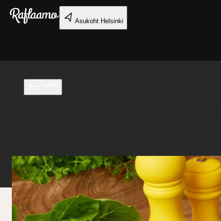
Liigu peamise sisu juurde
Asukoht
Helsinki
Tagasi