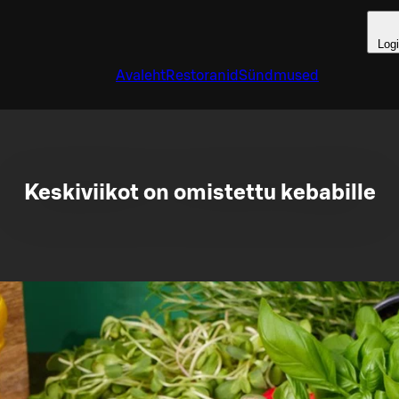
Log
Avaleht
Restoranid
Sündmused
Keskiviikot on omistettu kebabille