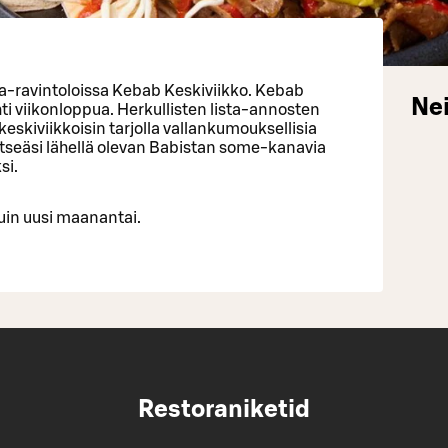
a-ravintoloissa Kebab Keskiviikko. Kebab
Nei
hti viikonloppua. Herkullisten lista-annosten
eskiviikkoisin tarjolla vallankumouksellisia
 itseäsi lähellä olevan Babistan some-kanavia
si.
uin uusi maanantai.
Restoraniketid