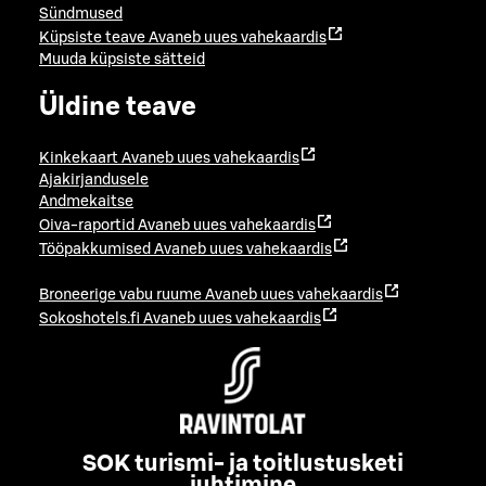
Sündmused
Küpsiste teave
Avaneb uues vahekaardis
Muuda küpsiste sätteid
Üldine teave
Kinkekaart
Avaneb uues vahekaardis
Ajakirjandusele
Andmekaitse
Oiva-raportid
Avaneb uues vahekaardis
Tööpakkumised
Avaneb uues vahekaardis
Broneerige vabu ruume
Avaneb uues vahekaardis
Sokoshotels.fi
Avaneb uues vahekaardis
SOK turismi- ja toitlustusketi
juhtimine