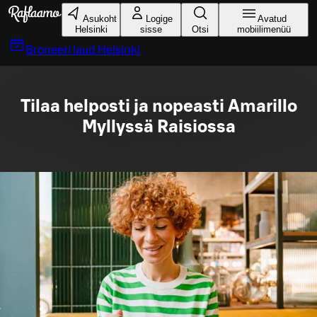
Liigu peamise sisu juurde
Asukoht
Logige
Avatud
Helsinki
sisse
Otsi
mobiilimenüü
Broneeri laud
Helsinki
Tilaa helposti ja nopeasti Amarillo
Myllyssä Raisiossa