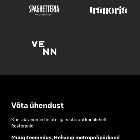
Võta ühendust
Kontaktandmed leiate iga restorani kodulehelt:
Restoranid
Müügiteenindus, Helsingi metropolipiirkond