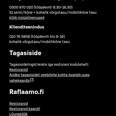
0300 870 020 (tööpäeviti 8.30-16.30)
51 senti/kõne + kohalik võrgutasu/mobiilikõne tasu
Kõik müügiteenused
Klienditeenindus
010 76 5858 (tööpäeviti klo 9-16)
kohalik võrgutasu/mobiilikõne tasu
Tagasiside
Tagasisidelingid leiate iga restorani kodulehelt:
Restoranid
Andke tagasisidet veebilehe kohta
Avaneb uues
vahekaardis
Raflaamo.fi
Restoranid
Restoranid kaardil
Lõunasöök