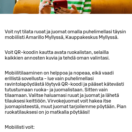
Voit nyt tilata ruoat ja juomat omalla puhelimellasi täysin
mobiilisti Amarillo Myllyssä, Kauppakeskus Myllyssä.
Voit QR-koodin kautta avata ruokalistan, selailla
kaikkien annosten kuvia ja tehdä oman valintasi.
Mobiilitilaaminen on helppoa ja nopeaa, eikä vaadi
erillistä sovellusta - lue vain puhelimellasi
ravintolapöydästä löytyvä QR-koodi ja pääset kätevästi
tutustumaan ruoka- ja juomalistaan. Sitten vain
tilaamaan. Valitse haluamasi ruuat ja juomat ja lähetä
tilauksesi keittiöön. Virvokejuomat voit hakea itse
juomapisteestä, muut juomat tarjoilemme pöytään. Pian
ruokatilauksesi on jo matkalla pöytääsi!
Mobiilisti voit: