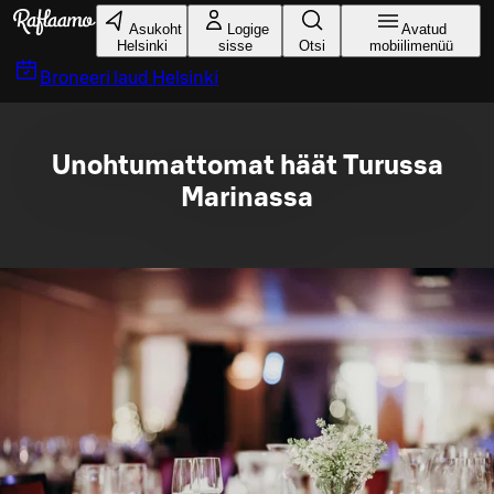
Liigu peamise sisu juurde
Asukoht
Logige
Avatud
Helsinki
sisse
Otsi
mobiilimenüü
Broneeri laud
Helsinki
Unohtumattomat häät Turussa
Marinassa