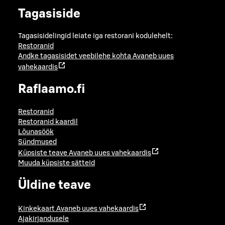
Tagasiside
Tagasisidelingid leiate iga restorani kodulehelt:
Restoranid
Andke tagasisidet veebilehe kohta
Avaneb uues
vahekaardis
Raflaamo.fi
Restoranid
Restoranid kaardil
Lõunasöök
Sündmused
Küpsiste teave
Avaneb uues vahekaardis
Muuda küpsiste sätteid
Üldine teave
Kinkekaart
Avaneb uues vahekaardis
Ajakirjandusele