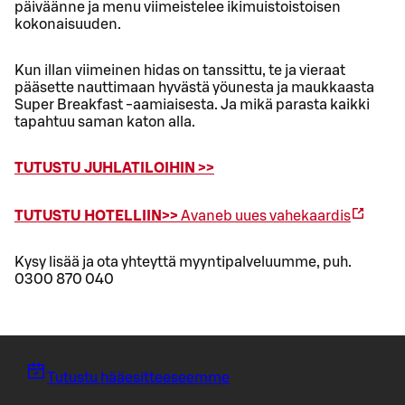
päiväänne ja menu viimeistelee ikimuistoistoisen
kokonaisuuden.
Kun illan viimeinen hidas on tanssittu, te ja vieraat
pääsette nauttimaan hyvästä yöunesta ja maukkaasta
Super Breakfast -aamiaisesta. Ja mikä parasta kaikki
tapahtuu saman katon alla.
TUTUSTU JUHLATILOIHIN >>
TUTUSTU HOTELLIIN>>
Avaneb uues vahekaardis
Kysy lisää ja ota yhteyttä myyntipalveluumme, puh.
0300 870 040
Tutustu hääesitteeseemme