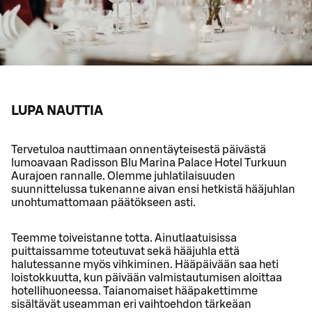
LUPA NAUTTIA
Tervetuloa nauttimaan onnentäyteisestä päivästä
lumoavaan Radisson Blu Marina Palace Hotel Turkuun
Aurajoen rannalle. Olemme juhlatilaisuuden
suunnittelussa tukenanne aivan ensi hetkistä hääjuhlan
unohtumattomaan päätökseen asti.
Teemme toiveistanne totta. Ainutlaatuisissa
puittaissamme toteutuvat sekä hääjuhla että
halutessanne myös vihkiminen. Hääpäivään saa heti
loistokkuutta, kun päivään valmistautumisen aloittaa
hotellihuoneessa. Taianomaiset hääpakettimme
sisältävät useamman eri vaihtoehdon tärkeäan