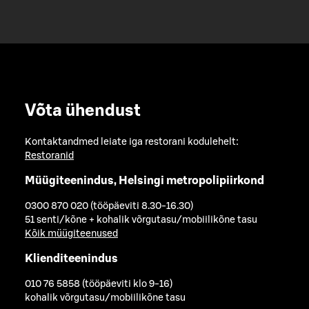
Võta ühendust
Kontaktandmed leiate iga restorani kodulehelt:
Restoranid
Müügiteenindus, Helsingi metropolipiirkond
0300 870 020 (tööpäeviti 8.30-16.30)
51 senti/kõne + kohalik võrgutasu/mobiilikõne tasu
Kõik müügiteenused
Klienditeenindus
010 76 5858 (tööpäeviti klo 9-16)
kohalik võrgutasu/mobiilikõne tasu