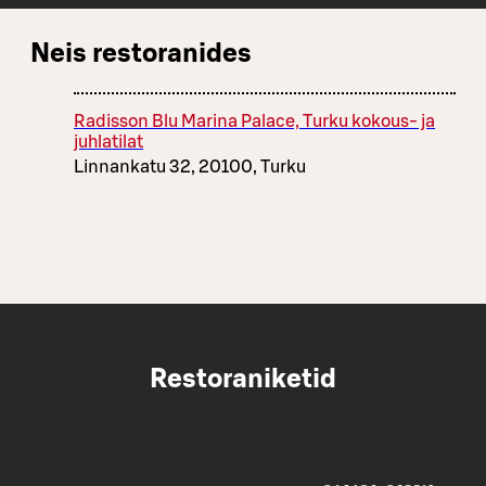
Neis restoranides
Radisson Blu Marina Palace, Turku kokous- ja
juhlatilat
Linnankatu 32, 20100, Turku
Restoraniketid