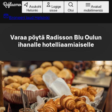
Liigu peamise sisu juurde
Asukoht
Logige
Avatud
Helsinki
sisse
Otsi
mobiilimenüü
Broneeri laud
Helsinki
Varaa pöytä Radisson Blu Oulun
ihanalle hotelliaamiaiselle