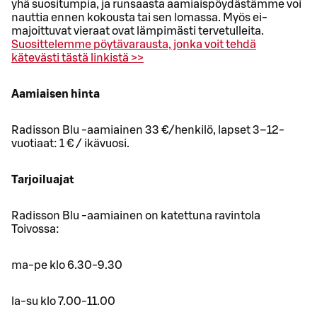
yhä suositumpia, ja runsaasta aamiaispöydästämme voi
nauttia ennen kokousta tai sen lomassa. Myös ei-
majoittuvat vieraat ovat lämpimästi tervetulleita.
Suosittelemme pöytävarausta, jonka voit tehdä
kätevästi tästä linkistä >>
Aamiaisen hinta
Radisson Blu -aamiainen 33 €/henkilö, lapset 3–12-
vuotiaat: 1 € / ikävuosi.
Tarjoiluajat
Radisson Blu -aamiainen on katettuna ravintola
Toivossa:
ma-pe klo 6.30-9.30
la-su klo 7.00-11.00