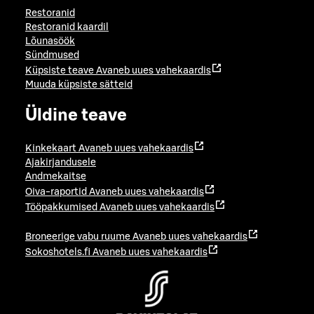
Restoranid
Restoranid kaardil
Lõunasöök
Sündmused
Küpsiste teave
Avaneb uues vahekaardis
Muuda küpsiste sätteid
Üldine teave
Kinkekaart
Avaneb uues vahekaardis
Ajakirjandusele
Andmekaitse
Oiva-raportid
Avaneb uues vahekaardis
Tööpakkumised
Avaneb uues vahekaardis
Broneerige vabu ruume
Avaneb uues vahekaardis
Sokoshotels.fi
Avaneb uues vahekaardis