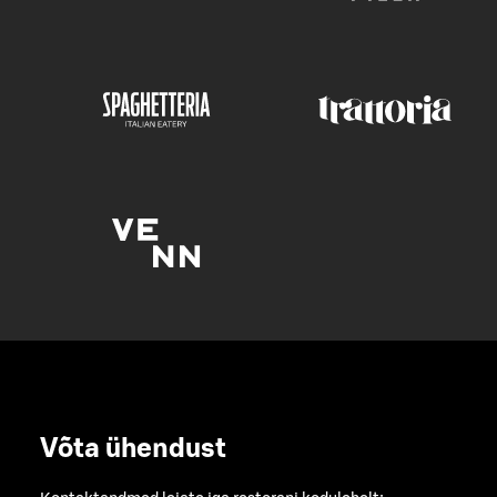
Võta ühendust