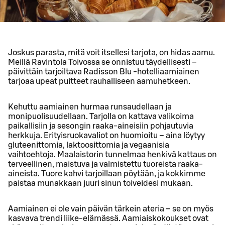
Joskus parasta, mitä voit itsellesi tarjota, on hidas aamu.
Meillä Ravintola Toivossa se onnistuu täydellisesti –
päivittäin tarjoiltava Radisson Blu -hotelliaamiainen
tarjoaa upeat puitteet rauhalliseen aamuhetkeen.
Kehuttu aamiainen hurmaa runsaudellaan ja
monipuolisuudellaan. Tarjolla on kattava valikoima
paikallisiin ja sesongin raaka-aineisiin pohjautuvia
herkkuja. Erityisruokavaliot on huomioitu – aina löytyy
gluteenittomia, laktoosittomia ja vegaanisia
vaihtoehtoja. Maalaistorin tunnelmaa henkivä kattaus on
terveellinen, maistuva ja valmistettu tuoreista raaka-
aineista. Tuore kahvi tarjoillaan pöytään, ja kokkimme
paistaa munakkaan juuri sinun toiveidesi mukaan.
Aamiainen ei ole vain päivän tärkein ateria – se on myös
kasvava trendi liike-elämässä. Aamiaiskokoukset ovat