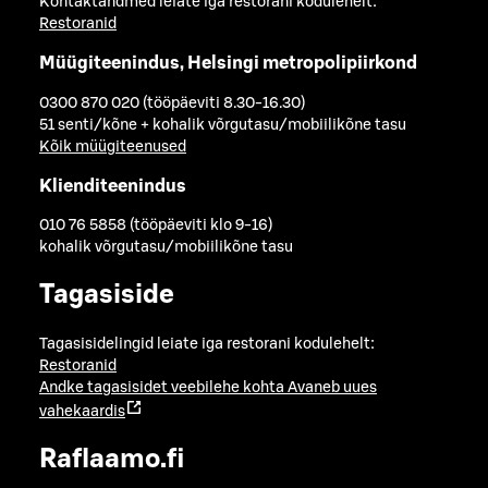
Kontaktandmed leiate iga restorani kodulehelt:
Restoranid
Müügiteenindus, Helsingi metropolipiirkond
0300 870 020 (tööpäeviti 8.30-16.30)
51 senti/kõne + kohalik võrgutasu/mobiilikõne tasu
Kõik müügiteenused
Klienditeenindus
010 76 5858 (tööpäeviti klo 9-16)
kohalik võrgutasu/mobiilikõne tasu
Tagasiside
Tagasisidelingid leiate iga restorani kodulehelt:
Restoranid
Andke tagasisidet veebilehe kohta
Avaneb uues
vahekaardis
Raflaamo.fi