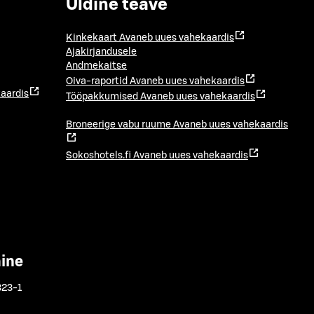
Üldine teave
Kinkekaart
Avaneb uues vahekaardis
Ajakirjandusele
Andmekaitse
Oiva-raportid
Avaneb uues vahekaardis
aardis
Tööpakkumised
Avaneb uues vahekaardis
Broneerige vabu ruume
Avaneb uues vahekaardis
Sokoshotels.fi
Avaneb uues vahekaardis
mine
323-1