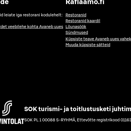
ide
Raflaamo.fi
id leiate iga restorani kodulehelt:
Restoranid
Restoranid kaardil
idet veebilehe kohta
Avaneb uues
Lõunasöök
Sündmused
Küpsiste teave
Avaneb uues vahek
Muuda küpsiste sätteid
SOK turismi- ja toitlustusketi juhti
SOK PL 1 00088 S-RYHMÄ
,
Ettevõtte registrikood 0116