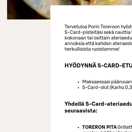
Tervetuloa Porin Toreroon hyöd
S-Card-pisteitäsi sekä nauttia 
kokonaan tai osittain ateriaed
annoksia että kahden ateriaedu
herkullisista ruoistamme!
HYÖDYNNÄ S-CARD-ETU
Maksaessasi pääruuan a
S-Card-olut (Karhu 0,3
Yhdellä S-Card-ateriaedul
seuraavista:
TORERON PITA
Grillat