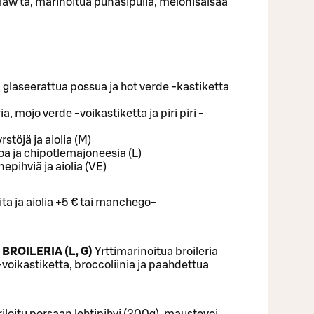
slaw’ta, marinoitua punasipulia, melonisalsaa
glaseerattua possua​ ja hot verde -kastiketta
ia, mojo verde -voikastiketta​ ja piri piri -
stöjä ja aiolia (M)​
oa ja chipotlemajoneesia (L)​
epihviä ja aiolia (VE)​
ta ja aiolia +5 €​ tai manchego-
BROILERIA (L, G)
Yrttimarinoitua broileria
voikastiketta, broccoliinia ja paahdettua
iloitu porsaan lehtipihvi (200g), maustevoi,