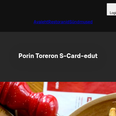
Log
Avaleht
Restoranid
Sündmused
Porin Toreron S-Card-edut