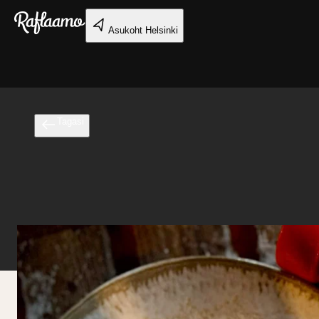
Liigu peamise sisu juurde
Asukoht
Helsinki
Tagasi