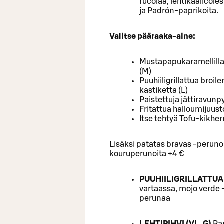
rucolaa, lehtikaalicole
ja Padrón-paprikoita.
Valitse pääraaka-aine:
Mustapapukaramellilla 
(M)​
Puuhiiligrillattua broiler
kastiketta (L)​
Paistettuja jättiravunpyr
Fritattua halloumijuust
Itse tehtyä Tofu-kikhern
Lisäksi patatas bravas -perunoi
kouruperunoita +4 €
PUUHIILIGRILLATTUA 
vartaassa, mojo verde -
perunaa
LEHTIPIHVI (VL, G)
Par