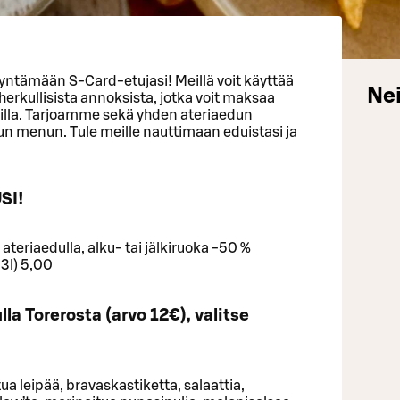
yntämään S-Card-etujasi! Meillä voit käyttää
Nei
herkullisista annoksista, jotka voit maksaa
uilla. Tarjoamme sekä yhden ateriaedun
n menun. Tule meille nauttimaan eduistasi ja
SI!
teriaedulla, alku- tai jälkiruoka -50 %
3l) 5,00
la Torerosta (arvo 12€), valitse
tua leipää, bravaskastiketta, salaattia,