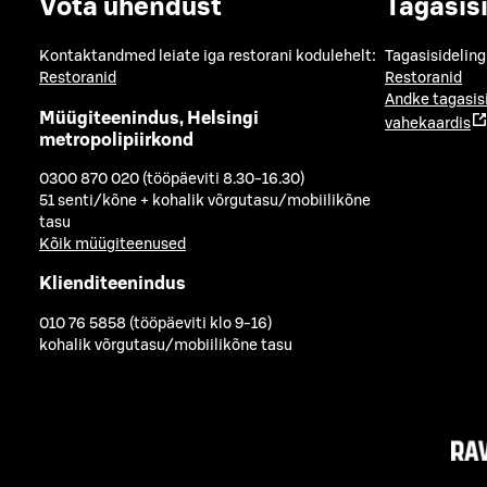
Võta ühendust
Tagasis
Kontaktandmed leiate iga restorani kodulehelt:
Tagasisideling
Restoranid
Restoranid
Andke tagasis
Müügiteenindus, Helsingi
vahekaardis
metropolipiirkond
0300 870 020 (tööpäeviti 8.30-16.30)
51 senti/kõne + kohalik võrgutasu/mobiilikõne
tasu
Kõik müügiteenused
Klienditeenindus
010 76 5858 (tööpäeviti klo 9-16)
kohalik võrgutasu/mobiilikõne tasu