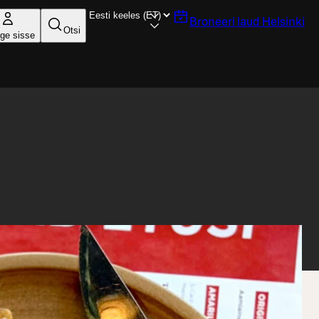
Broneeri laud
Helsinki
Otsi
ige sisse