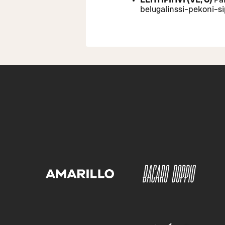
belugalinssi-pekoni-si