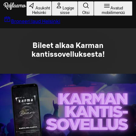
Liigu peamise sisu juurde
Asukoht
Logige
Avatud
Helsinki
sisse
Otsi
mobiilimenüü
Broneeri laud
Helsinki
Bileet alkaa Karman
kantissovelluksesta!