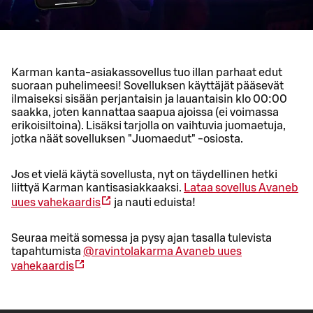
Karman kanta-asiakassovellus tuo illan parhaat edut
suoraan puhelimeesi! Sovelluksen käyttäjät pääsevät
ilmaiseksi sisään perjantaisin ja lauantaisin klo 00:00
saakka, joten kannattaa saapua ajoissa (ei voimassa
erikoisiltoina). Lisäksi tarjolla on vaihtuvia juomaetuja,
jotka näät sovelluksen "Juomaedut" -osiosta.
Jos et vielä käytä sovellusta, nyt on täydellinen hetki
liittyä Karman kantisasiakkaaksi.
Lataa sovellus
Avaneb
uues vahekaardis
ja nauti eduista!
Seuraa meitä somessa ja pysy ajan tasalla tulevista
tapahtumista
@ravintolakarma
Avaneb uues
vahekaardis