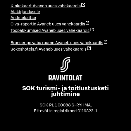
Kinkekaart
Avaneb uues vahekaardis
Ajakirjandusele
Andmekaitse
Oiva-raportid
Avaneb uues vahekaardis
Tööpakkumised
Avaneb uues vahekaardis
Broneerige vabu ruume
Avaneb uues vahekaardis
Sokoshotels.fi
Avaneb uues vahekaardis
SOK turismi- ja toitlustusketi
juhtimine
SOK PL 1 00088 S-RYHMÄ
,
Ettevõtte registrikood 0116323-1