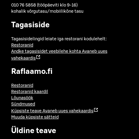
010 76 5858 (tööpäeviti klo 9-16)
kohalik võrgutasu/mobiilikõne tasu
Tagasiside
Tagasisidelingid leiate iga restorani kodulehelt:
Restoranid
Andke tagasisidet veebilehe kohta
Avaneb uues
vahekaardis
Raflaamo.fi
Restoranid
Restoranid kaardil
Lõunasöök
Sündmused
Küpsiste teave
Avaneb uues vahekaardis
Muuda küpsiste sätteid
Üldine teave