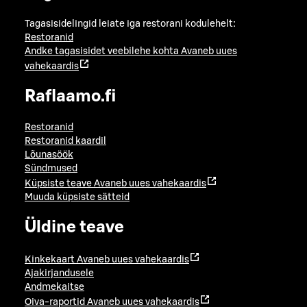
Tagasisidelingid leiate iga restorani kodulehelt:
Restoranid
Andke tagasisidet veebilehe kohta
Avaneb uues
vahekaardis
Raflaamo.fi
Restoranid
Restoranid kaardil
Lõunasöök
Sündmused
Küpsiste teave
Avaneb uues vahekaardis
Muuda küpsiste sätteid
Üldine teave
Kinkekaart
Avaneb uues vahekaardis
Ajakirjandusele
Andmekaitse
Oiva-raportid
Avaneb uues vahekaardis