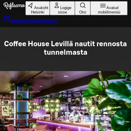
Liigu peamise sisu juurde
Asukoht
Logige
Avatud
Helsinki
sisse
Otsi
mobiilimenüü
Broneeri laud
Helsinki
Coffee House Levillä nautit rennosta
tunnelmasta