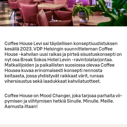
Cof­fee House Levi sai täy­del­li­sen kon­sep­ti­uu­dis­tuk­sen
ke­säl­lä 2023. VDP Helsingin suunnitteleman Coffee
House -kahvilan uusi raikas ja pirteä sisustuskonsepti on
nyt osa Break Sokos Hotel Levin -ravintolatarjontaa.
Matkailijoiden ja paikallisten suosiossa olevaa Coffee
Housea kuvaa erinomaisesti konsepti rennosta
keitaasta, jossa yhdistyvät raikkaat värit, runsas
vihersisustus sekä laadukkaat kahvilatuotteet.
Cof­fee House on Mood Chan­ger, joka tar­jo­aa par­hai­ta vii­
py­mi­sen ja viih­ty­mi­sen het­kiä Si­nul­le. Mi­nul­le. Meil­le.
Aa­mus­ta il­taan!