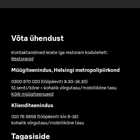
Võta ühendust
Kontaktandmed leiate iga restorani kodulehelt:
Restoranid
Müügiteenindus, Helsingi metropolipiirkond
0300 870 020 (tööpäeviti 8.30-16.30)
51 senti/kõne + kohalik võrgutasu/mobiilikõne tasu
Kõik müügiteenused
Klienditeenindus
010 76 5858 (tööpäeviti klo 9-16)
kohalik võrgutasu/mobiilikõne tasu
Tagasiside