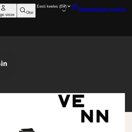
Broneeri laud
Helsinki
Otsi
ige sisse
sin