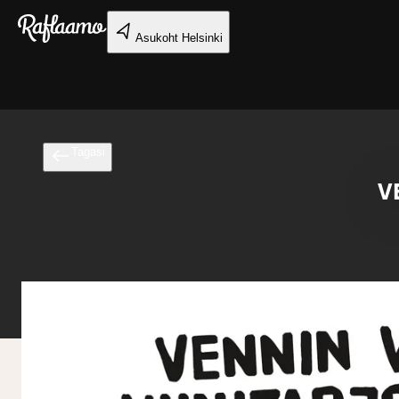
Liigu peamise sisu juurde
Asukoht
Helsinki
Tagasi
VE