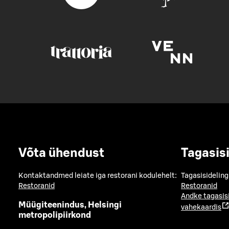
Võta ühendust
Tagasis
Kontaktandmed leiate iga restorani kodulehelt:
Tagasisideling
Restoranid
Restoranid
Andke tagasis
Müügiteenindus, Helsingi
vahekaardis
metropolipiirkond