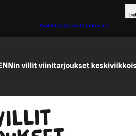
Log
Avaleht
Restoranid
Sündmused
NNin villit viinitarjoukset keskiviikkoi