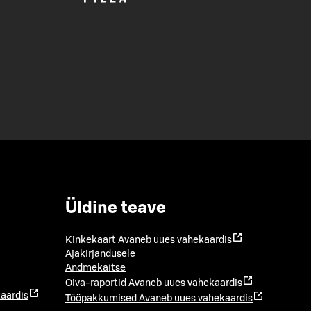
Üldine teave
Kinkekaart
Avaneb uues vahekaardis
Ajakirjandusele
Andmekaitse
Oiva-raportid
Avaneb uues vahekaardis
aardis
Tööpakkumised
Avaneb uues vahekaardis