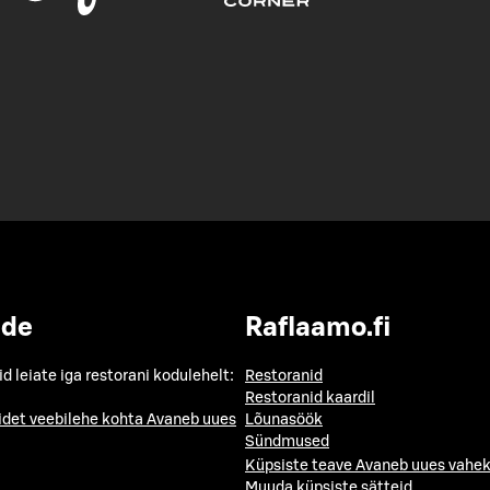
ide
Raflaamo.fi
id leiate iga restorani kodulehelt:
Restoranid
Restoranid kaardil
idet veebilehe kohta
Avaneb uues
Lõunasöök
Sündmused
Küpsiste teave
Avaneb uues vahek
Muuda küpsiste sätteid