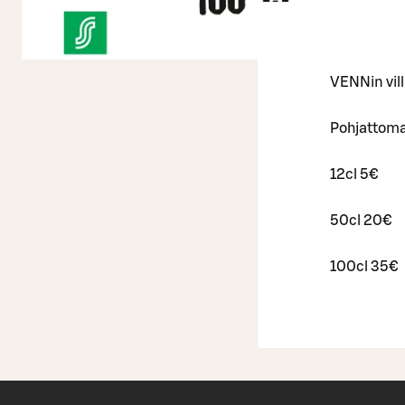
VENNin villi
Pohjattomat
12cl 5€
50cl 20€
100cl 35€