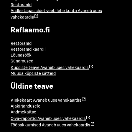
Restoranid
Andke tagasisidet veebilehe kohta
Avaneb uues
vahekaardis
Raflaamo.fi
Restoranid
Restoranid kaardil
Lõunasöök
Sündmused
Küpsiste teave
Avaneb uues vahekaardis
Muuda küpsiste sätteid
Üldine teave
Kinkekaart
Avaneb uues vahekaardis
Ajakirjandusele
Andmekaitse
Oiva-raportid
Avaneb uues vahekaardis
Tööpakkumised
Avaneb uues vahekaardis