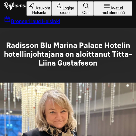
Liigu peamise sisu juurde
Asukoht
Logige
Avatud
Helsinki
sisse
Otsi
mobiilimenüü
Broneeri laud
Helsinki
Radisson Blu Marina Palace Hotelin
hotellinjohtajana on aloittanut Titta-
Liina Gustafsson