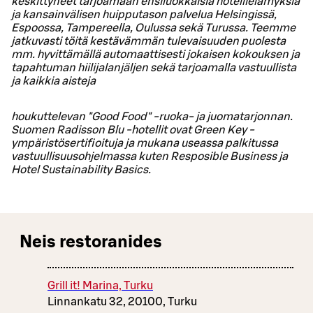
keskittyneet tarjoamaan ensiluokkaisia hotellielämyksiä
ja kansainvälisen huipputason palvelua Helsingissä,
Espoossa, Tampereella, Oulussa sekä Turussa. Teemme
jatkuvasti töitä kestävämmän tulevaisuuden puolesta
mm. hyvittämällä automaattisesti jokaisen kokouksen ja
tapahtuman hiilijalanjäljen sekä tarjoamalla vastuullista
ja kaikkia aisteja
houkuttelevan "Good Food" -ruoka- ja juomatarjonnan.
Suomen Radisson Blu -hotellit ovat Green Key -
ympäristösertifioituja ja mukana useassa palkitussa
vastuullisuusohjelmassa kuten Resposible Business ja
Hotel Sustainability Basics.
Neis restoranides
Grill it! Marina, Turku
Linnankatu 32, 20100, Turku