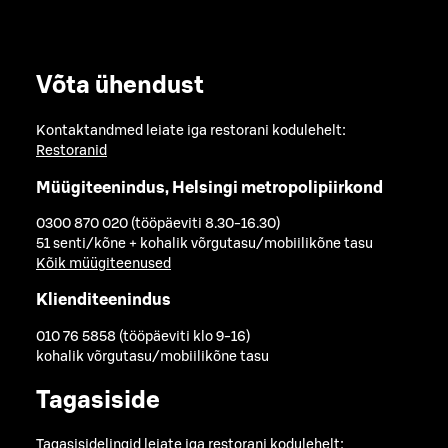
Võta ühendust
Kontaktandmed leiate iga restorani kodulehelt:
Restoranid
Müügiteenindus, Helsingi metropolipiirkond
0300 870 020 (tööpäeviti 8.30-16.30)
51 senti/kõne + kohalik võrgutasu/mobiilikõne tasu
Kõik müügiteenused
Klienditeenindus
010 76 5858 (tööpäeviti klo 9-16)
kohalik võrgutasu/mobiilikõne tasu
Tagasiside
Tagasisidelingid leiate iga restorani kodulehelt: