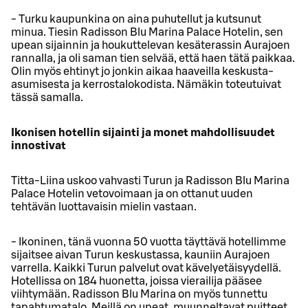
- Turku kaupunkina on aina puhutellut ja kutsunut
minua. Tiesin Radisson Blu Marina Palace Hotelin, sen
upean sijainnin ja houkuttelevan kesäterassin Aurajoen
rannalla, ja oli saman tien selvää, että haen tätä paikkaa.
Olin myös ehtinyt jo jonkin aikaa haaveilla keskusta-
asumisesta ja kerrostalokodista. Nämäkin toteutuivat
tässä samalla.
Ikonisen hotellin sijainti ja monet mahdollisuudet
innostivat
Titta-Liina uskoo vahvasti Turun ja Radisson Blu Marina
Palace Hotelin vetovoimaan ja on ottanut uuden
tehtävän luottavaisin mielin vastaan.
- Ikoninen, tänä vuonna 50 vuotta täyttävä hotellimme
sijaitsee aivan Turun keskustassa, kauniin Aurajoen
varrella. Kaikki Turun palvelut ovat kävelyetäisyydellä.
Hotellissa on 184 huonetta, joissa vierailija pääsee
viihtymään. Radisson Blu Marina on myös tunnettu
tapahtumatalo. Meillä on upeat, muunneltavat puitteet