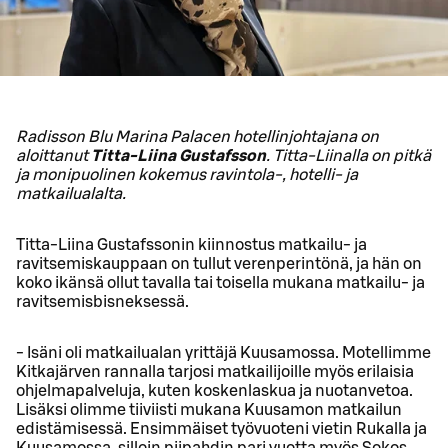
Radisson Blu Marina Palacen hotellinjohtajana on
aloittanut
Titta-Liina Gustafsson
. Titta-Liinalla on pitkä
ja monipuolinen kokemus ravintola-, hotelli- ja
matkailualalta.
Titta-Liina Gustafssonin kiinnostus matkailu- ja
ravitsemiskauppaan on tullut verenperintönä, ja hän on
koko ikänsä ollut tavalla tai toisella mukana matkailu- ja
ravitsemisbisneksessä.
- Isäni oli matkailualan yrittäjä Kuusamossa. Motellimme
Kitkajärven rannalla tarjosi matkailijoille myös erilaisia
ohjelmapalveluja, kuten koskenlaskua ja nuotanvetoa.
Lisäksi olimme tiiviisti mukana Kuusamon matkailun
edistämisessä. Ensimmäiset työvuoteni vietin Rukalla ja