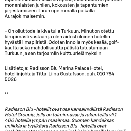
monenlaisten juhlien, kokousten ja tapahtumien
järjestämiseen Turun upeimmalla paikalla
Aurajokimaisemin.
- On ollut todella kiva tulla Turkuun. Minut on otettu
lämpimästi vastaan ja olen aidosti iloinen hotellin
hyvästä ilmapiiristä. Odotan innolla myös kesää, golf-
kautta sekä mahdollisuutta päästä tutustumaan
Turkuun ja sen tarjoamiin kulttuurielämyksiin.
Lisätietoja: Radisson Blu Marina Palace Hotel,
hotellinjohtaja Titta-Liina Gustafsson, puh. 010 764
5026
**
Radisson Blu -hotellit ovat osa kansainvälistä Radisson
Hotel Groupia, jolla on toiminnassa ja rakenteilla yli 1
400 hotellia ympäri maailmaa. Suomen kahdeksan
uniikkia ja tyylikästä Radisson Blu -hotellia ovat