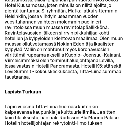
Kuusamossa, silloin piipahdin pari vuotta myös Sokos
Hotel Kuusamossa, joten minulla on niiltä ajoilta jo
pientä tuntumaa S-ryhmään. Matka jatkui sittemmin
Helsinkiin, jossa viihdyin useamman vuoden
vuosituhannen vaihteen molemmin puolin eri
ravintoloissa muun muassa ravintolapäällikkönä.
Ravintolavuosien jälkeen siirryin pikkuhiljaa kohti
hotellien ja kylpylöiden kiehtovaa maailmaa. Olen muun
muassa ollut vetämässä Nokian Edeniä ja Ikaalisten
kylpylää. Väliin on mahtunut myös koronavuosien
värittämä rupeama akselilla Kuopio- Joensuu-Kajaani.
Viimeisimmäksi olen toiminut aluejohtajana Levillä,
jossa vastasin Hotelli Panoramasta, Hotelli K5:stä sekä
Levi Summit -kokouskeskuksesta, Titta-Liina summaa
taustaansa.
Lapista Turkuun
Lapin vuosina Titta-Liina huomasi kuitenkin
kaipaavansa kaupunkia ja kulttuurielämää. Ja sitten,
kuin tilauksesta, hän näki Radisson Blu Marina Palace
Hotelin hotellijohtajan rekrytointi-ilmoituksen.