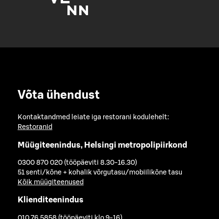
Võta ühendust
Kontaktandmed leiate iga restorani kodulehelt:
Restoranid
Müügiteenindus, Helsingi metropolipiirkond
0300 870 020 (tööpäeviti 8.30-16.30)
51 senti/kõne + kohalik võrgutasu/mobiilikõne tasu
Kõik müügiteenused
Klienditeenindus
010 76 5858 (tööpäeviti klo 9-16)