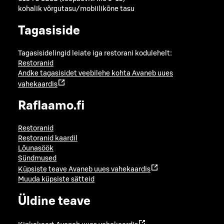
kohalik võrgutasu/mobiilikõne tasu
Tagasiside
Tagasisidelingid leiate iga restorani kodulehelt:
Restoranid
Andke tagasisidet veebilehe kohta
Avaneb uues
vahekaardis
Raflaamo.fi
Restoranid
Restoranid kaardil
Lõunasöök
Sündmused
Küpsiste teave
Avaneb uues vahekaardis
Muuda küpsiste sätteid
Üldine teave