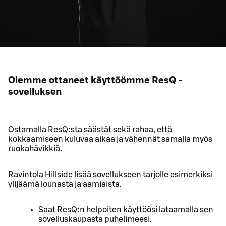
Olemme ottaneet käyttöömme ResQ -
sovelluksen
Ostamalla ResQ:sta säästät sekä rahaa, että
kokkaamiseen kuluvaa aikaa ja vähennät samalla myös
ruokahävikkiä.
Ravintola Hillside lisää sovellukseen tarjolle esimerkiksi
ylijäämä lounasta ja aamiaista.
Saat ResQ:n helpoiten käyttöösi lataamalla sen
sovelluskaupasta puhelimeesi.