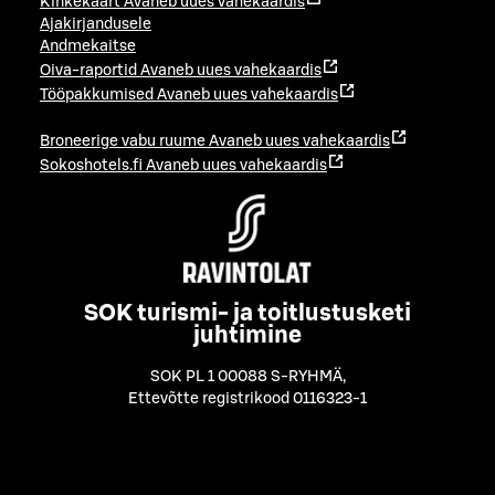
Kinkekaart
Avaneb uues vahekaardis
Ajakirjandusele
Andmekaitse
Oiva-raportid
Avaneb uues vahekaardis
Tööpakkumised
Avaneb uues vahekaardis
Broneerige vabu ruume
Avaneb uues vahekaardis
Sokoshotels.fi
Avaneb uues vahekaardis
SOK turismi- ja toitlustusketi
juhtimine
SOK PL 1 00088 S-RYHMÄ
,
Ettevõtte registrikood 0116323-1