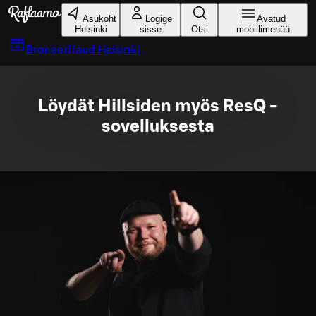
Liigu peamise sisu juurde
Asukoht
Logige
Avatud
Helsinki
sisse
Otsi
mobiilimenüü
Broneeri laud
Helsinki
Löydät Hillsiden myös ResQ -
sovelluksesta