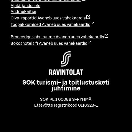
Ajakirjandusele
Andmekaitse
Oiva-raportid
Avaneb uues vahekaardis
Tööpakkumised
Avaneb uues vahekaardis
Broneerige vabu ruume
Avaneb uues vahekaardis
Sokoshotels.fi
Avaneb uues vahekaardis
SOK turismi- ja toitlustusketi
juhtimine
SOK PL 1 00088 S-RYHMÄ
,
Ettevõtte registrikood 0116323-1