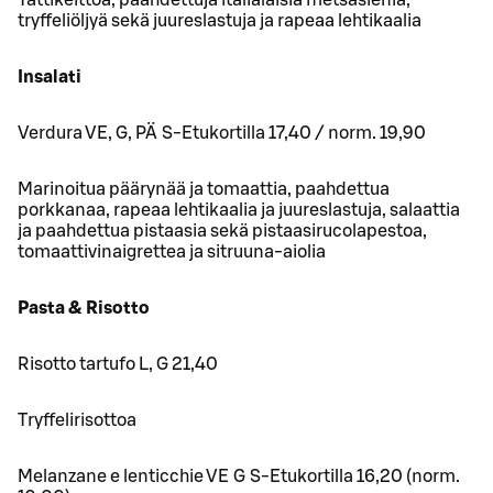
Tattikeittoa, paahdettuja italialaisia metsäsieniä,
tryffeliöljyä sekä juureslastuja ja rapeaa lehtikaalia
Insalati
Verdura VE, G, PÄ S-Etukortilla 17,40 / norm. 19,90
Marinoitua päärynää ja tomaattia, paahdettua
porkkanaa, rapeaa lehtikaalia ja juureslastuja, salaattia
ja paahdettua pistaasia sekä pistaasirucolapestoa,
tomaattivinaigrettea ja sitruuna-aiolia
Pasta & Risotto
Risotto tartufo L, G 21,40
Tryffelirisottoa
Melanzane e lenticchie VE G S-Etukortilla 16,20 (norm.