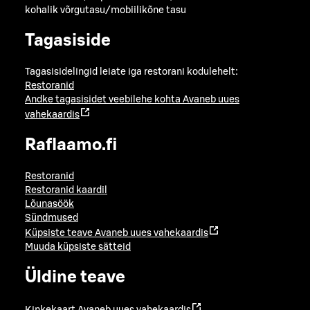
kohalik võrgutasu/mobiilikõne tasu
Tagasiside
Tagasisidelingid leiate iga restorani kodulehelt:
Restoranid
Andke tagasisidet veebilehe kohta
Avaneb uues
vahekaardis
Raflaamo.fi
Restoranid
Restoranid kaardil
Lõunasöök
Sündmused
Küpsiste teave
Avaneb uues vahekaardis
Muuda küpsiste sätteid
Üldine teave
Kinkekaart
Avaneb uues vahekaardis