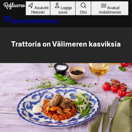
Liigu peamise sisu juurde
Asukoht
Logige
Avatud
Helsinki
sisse
Otsi
mobiilimenüü
Broneeri laud
Helsinki
Trattoria on Välimeren kasviksia