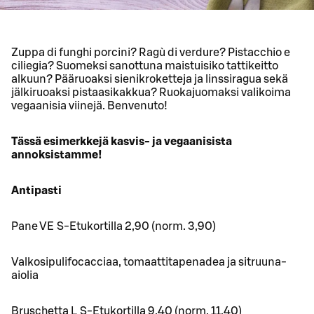
Zuppa di funghi porcini? Ragù di verdure? Pistacchio e
ciliegia? Suomeksi sanottuna maistuisiko tattikeitto
alkuun? Pääruoaksi sienikroketteja ja linssiragua sekä
jälkiruoaksi pistaasikakkua? Ruokajuomaksi valikoima
vegaanisia viinejä. Benvenuto!
Tässä esimerkkejä kasvis- ja vegaanisista
annoksistamme!
Antipasti
Pane VE S-Etukortilla 2,90 (norm. 3,90)
Valkosipulifocacciaa, tomaattitapenadea ja sitruuna-
aiolia
Bruschetta L S-Etukortilla 9,40 (norm. 11,40)