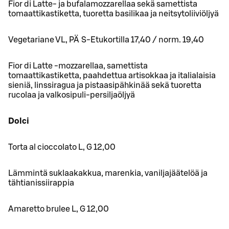
Fior di Latte- ja bufalamozzarellaa sekä samettista
tomaattikastiketta, tuoretta basilikaa ja neitsytoliiviöljyä
Vegetariane VL, PÄ S-Etukortilla 17,40 / norm. 19,40
Fior di Latte -mozzarellaa, samettista
tomaattikastiketta, paahdettua artisokkaa ja italialaisia
sieniä, linssiragua ja pistaasipähkinää sekä tuoretta
rucolaa ja valkosipuli-persiljaöljyä
Dolci
Torta al cioccolato L, G 12,00
Lämmintä suklaakakkua, marenkia, vaniljajäätelöä ja
tähtianissiirappia
Amaretto brulee L, G 12,00