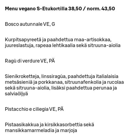
Menu vegano S-Etukortilla 38,50 / norm. 43,50
Bosco autunnale VE, G
Kurpitsapyreetä ja paahdettua maa-artisokkaa,
juureslastuja, rapeaa lehtikaalia sekä sitruuna-aiolia
Ragù di verdure VE, PÄ
Sienikroketteja, linssiragùa, paahdettuja italialaisia
metsäsieniä ja porkkanaa, sitruunafenkolia ja rucolaa
sekä sitruuna-aiolia, lisäksi paahdettua perunaa ja
salviaöljyä
Pistacchio e ciliegia VE, PÄ
Pistaasikakkua ja kirsikkasorbettia sekä
mansikkamarmeladia ja marjoja