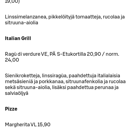
19,00)
Linssimelanzanea, pikkelöityjä tomaatteja, rucolaa ja
sitruuna-aiolia
Italian Grill
Ragù di verdure VE, PÄ S-Etukortilla 20,90 / norm.
24,00
Sienikroketteja, linssiragùa, paahdettuja italialaisia
metsäsieniä ja porkkanaa, sitruunafenkolia ja rucolaa
sekä sitruuna-aiolia, lisäksi paahdettua perunaa ja
salviaöljyä
Pizze
Margherita VL 15,90