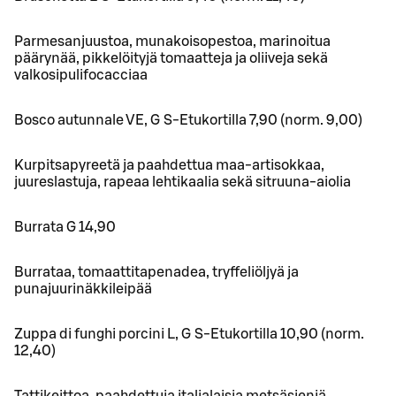
Parmesanjuustoa, munakoisopestoa, marinoitua
päärynää, pikkelöityjä tomaatteja ja oliiveja sekä
valkosipulifocacciaa
Bosco autunnale VE, G S-Etukortilla 7,90 (norm. 9,00)
Kurpitsapyreetä ja paahdettua maa-artisokkaa,
juureslastuja, rapeaa lehtikaalia sekä sitruuna-aiolia
Burrata G 14,90
Burrataa, tomaattitapenadea, tryffeliöljyä ja
punajuurinäkkileipää
Zuppa di funghi porcini L, G S-Etukortilla 10,90 (norm.
12,40)