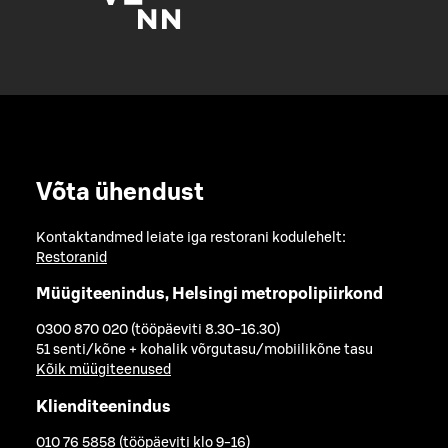
Võta ühendust
Kontaktandmed leiate iga restorani kodulehelt:
Restoranid
Müügiteenindus, Helsingi metropolipiirkond
0300 870 020 (tööpäeviti 8.30-16.30)
51 senti/kõne + kohalik võrgutasu/mobiilikõne tasu
Kõik müügiteenused
Klienditeenindus
010 76 5858 (tööpäeviti klo 9-16)