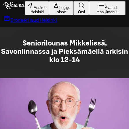
Liigu peamise sisu juurde
Asukoht
Logige
Avatud
Helsinki
sisse
Otsi
mobiilimenüü
Broneeri laud
Helsinki
Seniorilounas Mikkelissä,
Savonlinnassa ja Pieksämäellä arkisin
klo 12-14