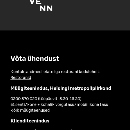
Võta ühendust
Kontaktandmed leiate iga restorani kodulehelt:
Restoranid
Müügiteenindus, Helsingi metropolipiirkond
0300 870 020 (tööpäeviti 8.30-16.30)
51 senti/kõne + kohalik võrgutasu/mobiilikõne tasu
Kõik müügiteenused
Klienditeenindus