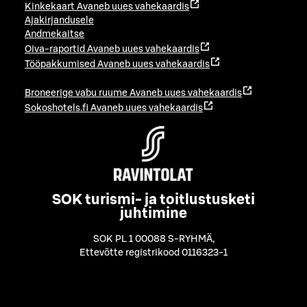
Kinkekaart
Avaneb uues vahekaardis
Ajakirjandusele
Andmekaitse
Oiva-raportid
Avaneb uues vahekaardis
Tööpakkumised
Avaneb uues vahekaardis
Broneerige vabu ruume
Avaneb uues vahekaardis
Sokoshotels.fi
Avaneb uues vahekaardis
SOK turismi- ja toitlustusketi
juhtimine
SOK PL 1 00088 S-RYHMÄ
,
Ettevõtte registrikood 0116323-1