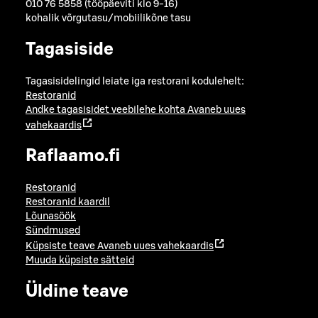
010 76 5858 (tööpäeviti klo 9-16)
kohalik võrgutasu/mobiilikõne tasu
Tagasiside
Tagasisidelingid leiate iga restorani kodulehelt:
Restoranid
Andke tagasisidet veebilehe kohta
Avaneb uues
vahekaardis
Raflaamo.fi
Restoranid
Restoranid kaardil
Lõunasöök
Sündmused
Küpsiste teave
Avaneb uues vahekaardis
Muuda küpsiste sätteid
Üldine teave