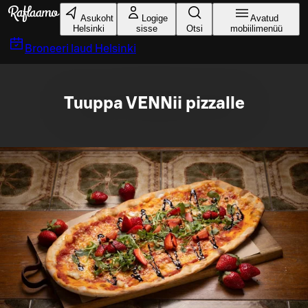
Liigu peamise sisu juurde
Asukoht
Logige
Avatud
Helsinki
sisse
Otsi
mobiilimenüü
Broneeri laud
Helsinki
Tuuppa VENNii pizzalle