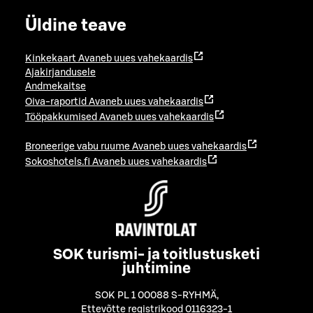
Üldine teave
Kinkekaart
Avaneb uues vahekaardis
Ajakirjandusele
Andmekaitse
Oiva-raportid
Avaneb uues vahekaardis
Tööpakkumised
Avaneb uues vahekaardis
Broneerige vabu ruume
Avaneb uues vahekaardis
Sokoshotels.fi
Avaneb uues vahekaardis
SOK turismi- ja toitlustusketi
juhtimine
SOK PL 1 00088 S-RYHMÄ
,
Ettevõtte registrikood 0116323-1