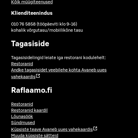
Kõik müügiteenused
Klienditeenindus
010 76 5858 (tööpäeviti klo 9-16)
kohalik võrgutasu/mobiilikõne tasu
Tagasiside
Tagasisidelingid leiate iga restorani kodulehelt:
Restoranid
Andke tagasisidet veebilehe kohta
Avaneb uues
vahekaardis
Raflaamo.fi
Restoranid
Restoranid kaardil
Lõunasöök
Sündmused
Küpsiste teave
Avaneb uues vahekaardis
Muuda küpsiste sätteid