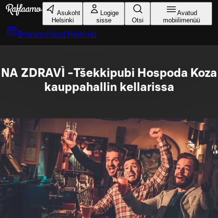
Liigu peamise sisu juurde
Asukoht
Logige
Avatud
Helsinki
sisse
Otsi
mobiilimenüü
Broneeri laud
Helsinki
NA ZDRAVÌ -Tšekkipubi Hospoda Koza
kauppahallin kellarissa