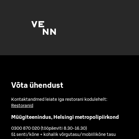
Võta ühendust
Kontaktandmed leiate iga restorani kodulehelt:
Restoranid
Müügiteenindus, Helsingi metropolipiirkond
0300 870 020 (tööpäeviti 8.30-16.30)
51 senti/kõne + kohalik võrgutasu/mobiilikõne tasu