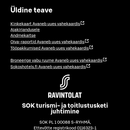
Üldine teave
Kinkekaart
Avaneb uues vahekaardis
Ajakirjandusele
Andmekaitse
Oiva-raportid
Avaneb uues vahekaardis
Tööpakkumised
Avaneb uues vahekaardis
Broneerige vabu ruume
Avaneb uues vahekaardis
Sokoshotels.fi
Avaneb uues vahekaardis
SOK turismi- ja toitlustusketi
juhtimine
SOK PL 1 00088 S-RYHMÄ
,
Ettevõtte registrikood 0116323-1