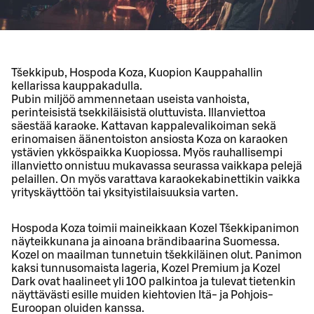
Tšekkipub, Hospoda Koza, Kuopion Kauppahallin
kellarissa kauppakadulla.
Pubin miljöö ammennetaan useista vanhoista,
perinteisistä tsekkiläisistä oluttuvista. Illanviettoa
säestää karaoke. Kattavan kappalevalikoiman sekä
erinomaisen äänentoiston ansiosta Koza on karaoken
ystävien ykköspaikka Kuopiossa. Myös rauhallisempi
illanvietto onnistuu mukavassa seurassa vaikkapa pelejä
pelaillen. On myös varattava karaokekabinettikin vaikka
yrityskäyttöön tai yksityistilaisuuksia varten.
Hospoda Koza toimii maineikkaan Kozel Tšekkipanimon
näyteikkunana ja ainoana brändibaarina Suomessa.
Kozel on maailman tunnetuin tšekkiläinen olut. Panimon
kaksi tunnusomaista lageria, Kozel Premium ja Kozel
Dark ovat haalineet yli 100 palkintoa ja tulevat tietenkin
näyttävästi esille muiden kiehtovien Itä- ja Pohjois-
Euroopan oluiden kanssa.