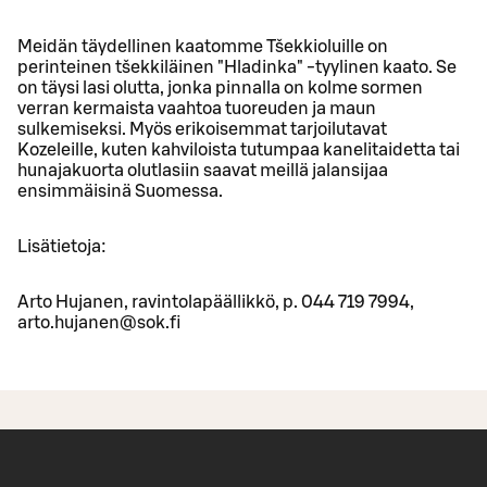
Meidän täydellinen kaatomme Tšekkioluille on
perinteinen tšekkiläinen "Hladinka" -tyylinen kaato. Se
on täysi lasi olutta, jonka pinnalla on kolme sormen
verran kermaista vaahtoa tuoreuden ja maun
sulkemiseksi. Myös erikoisemmat tarjoilutavat
Kozeleille, kuten kahviloista tutumpaa kanelitaidetta tai
hunajakuorta olutlasiin saavat meillä jalansijaa
ensimmäisinä Suomessa.
Lisätietoja:
Arto Hujanen, ravintolapäällikkö, p. 044 719 7994,
arto.hujanen@sok.fi