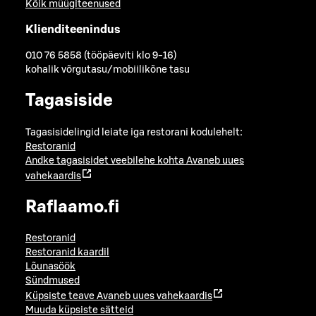
Kõik müügiteenused
Klienditeenindus
010 76 5858 (tööpäeviti klo 9-16)
kohalik võrgutasu/mobiilikõne tasu
Tagasiside
Tagasisidelingid leiate iga restorani kodulehelt:
Restoranid
Andke tagasisidet veebilehe kohta
Avaneb uues
vahekaardis
Raflaamo.fi
Restoranid
Restoranid kaardil
Lõunasöök
Sündmused
Küpsiste teave
Avaneb uues vahekaardis
Muuda küpsiste sätteid