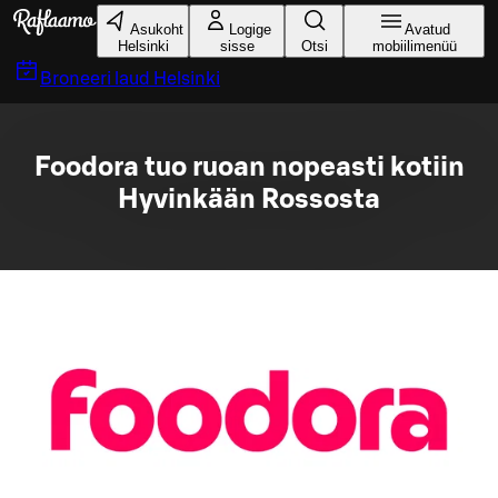
Liigu peamise sisu juurde
Asukoht
Logige
Avatud
Helsinki
sisse
Otsi
mobiilimenüü
Broneeri laud
Helsinki
Foodora tuo ruoan nopeasti kotiin
Hyvinkään Rossosta