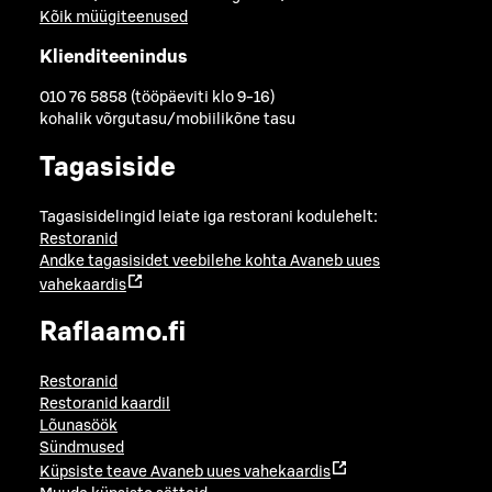
Kõik müügiteenused
Klienditeenindus
010 76 5858 (tööpäeviti klo 9-16)
kohalik võrgutasu/mobiilikõne tasu
Tagasiside
Tagasisidelingid leiate iga restorani kodulehelt:
Restoranid
Andke tagasisidet veebilehe kohta
Avaneb uues
vahekaardis
Raflaamo.fi
Restoranid
Restoranid kaardil
Lõunasöök
Sündmused
Küpsiste teave
Avaneb uues vahekaardis