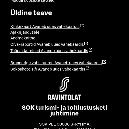
Muuda küpsiste sätteid
Üldine teave
Kinkekaart
Avaneb uues vahekaardis
Ajakirjandusele
Andmekaitse
Oiva-raportid
Avaneb uues vahekaardis
Tööpakkumised
Avaneb uues vahekaardis
Broneerige vabu ruume
Avaneb uues vahekaardis
Sokoshotels.fi
Avaneb uues vahekaardis
SOK turismi- ja toitlustusketi
juhtimine
SOK PL 1 00088 S-RYHMÄ
,