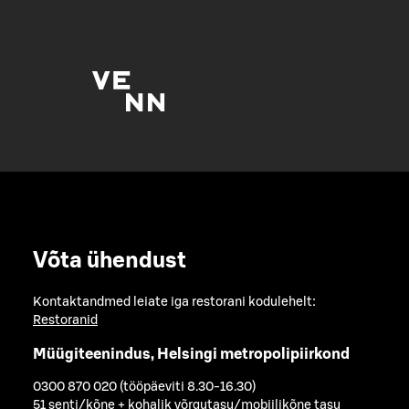
Võta ühendust
Kontaktandmed leiate iga restorani kodulehelt:
Restoranid
Müügiteenindus, Helsingi metropolipiirkond
0300 870 020 (tööpäeviti 8.30-16.30)
51 senti/kõne + kohalik võrgutasu/mobiilikõne tasu