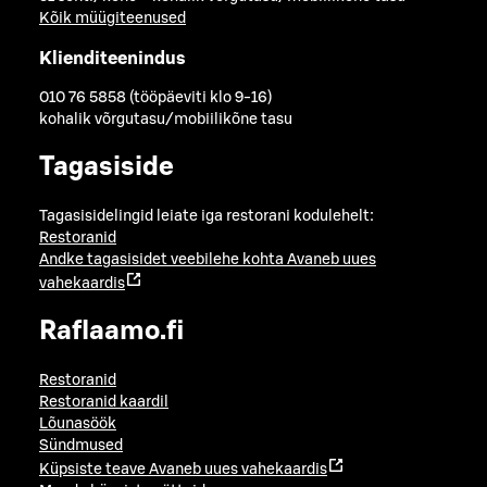
Kõik müügiteenused
Klienditeenindus
010 76 5858 (tööpäeviti klo 9-16)
kohalik võrgutasu/mobiilikõne tasu
Tagasiside
Tagasisidelingid leiate iga restorani kodulehelt:
Restoranid
Andke tagasisidet veebilehe kohta
Avaneb uues
vahekaardis
Raflaamo.fi
Restoranid
Restoranid kaardil
Lõunasöök
Sündmused
Küpsiste teave
Avaneb uues vahekaardis