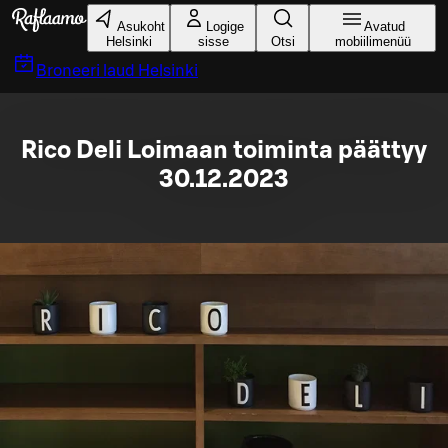
Liigu peamise sisu juurde
Asukoht
Logige
Avatud
Helsinki
sisse
Otsi
mobiilimenüü
Broneeri laud
Helsinki
Rico Deli Loimaan toiminta päättyy
30.12.2023