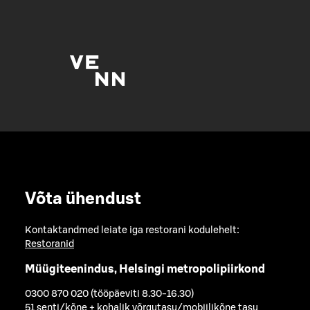
Võta ühendust
Kontaktandmed leiate iga restorani kodulehelt:
Restoranid
Müügiteenindus, Helsingi metropolipiirkond
0300 870 020 (tööpäeviti 8.30-16.30)
51 senti/kõne + kohalik võrgutasu/mobiilikõne tasu