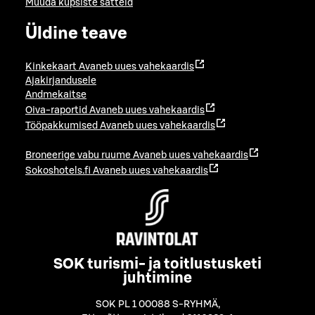
Muuda küpsiste sätteid
Üldine teave
Kinkekaart
Avaneb uues vahekaardis
Ajakirjandusele
Andmekaitse
Oiva-raportid
Avaneb uues vahekaardis
Tööpakkumised
Avaneb uues vahekaardis
Broneerige vabu ruume
Avaneb uues vahekaardis
Sokoshotels.fi
Avaneb uues vahekaardis
SOK turismi- ja toitlustusketi
juhtimine
SOK PL 1 00088 S-RYHMÄ
,