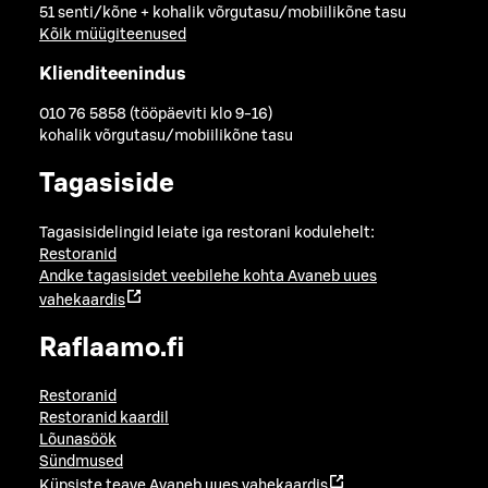
51 senti/kõne + kohalik võrgutasu/mobiilikõne tasu
Kõik müügiteenused
Klienditeenindus
010 76 5858 (tööpäeviti klo 9-16)
kohalik võrgutasu/mobiilikõne tasu
Tagasiside
Tagasisidelingid leiate iga restorani kodulehelt:
Restoranid
Andke tagasisidet veebilehe kohta
Avaneb uues
vahekaardis
Raflaamo.fi
Restoranid
Restoranid kaardil
Lõunasöök
Sündmused
Küpsiste teave
Avaneb uues vahekaardis