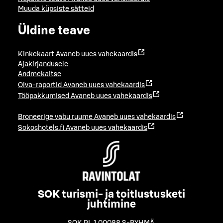
Muuda küpsiste sätteid
Üldine teave
Kinkekaart
Avaneb uues vahekaardis
Ajakirjandusele
Andmekaitse
Oiva-raportid
Avaneb uues vahekaardis
Tööpakkumised
Avaneb uues vahekaardis
Broneerige vabu ruume
Avaneb uues vahekaardis
Sokoshotels.fi
Avaneb uues vahekaardis
SOK turismi- ja toitlustusketi
juhtimine