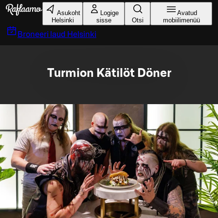
Liigu peamise sisu juurde
Asukoht
Logige
Avatud
Helsinki
sisse
Otsi
mobiilimenüü
Broneeri laud
Helsinki
Turmion Kätilöt Döner