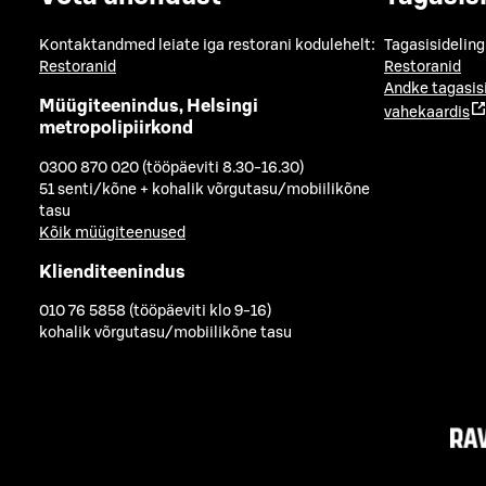
Kontaktandmed leiate iga restorani kodulehelt:
Tagasisideling
Restoranid
Restoranid
Andke tagasis
Müügiteenindus, Helsingi
vahekaardis
metropolipiirkond
0300 870 020 (tööpäeviti 8.30-16.30)
51 senti/kõne + kohalik võrgutasu/mobiilikõne
tasu
Kõik müügiteenused
Klienditeenindus
010 76 5858 (tööpäeviti klo 9-16)
kohalik võrgutasu/mobiilikõne tasu