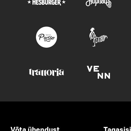
Võta ühendust
Tagasis