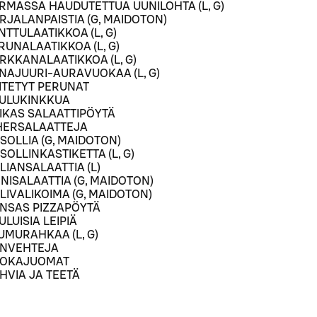
RMASSA HAUDUTETTUA UUNILOHTA (L, G)
RJALANPAISTIA (G, MAIDOTON)
NTTULAATIKKOA (L, G)
RUNALAATIKKOA (L, G)
RKKANALAATIKKOA (L, G)
NAJUURI-AURAVUOKAA (L, G)
ITETYT PERUNAT
ULUKINKKUA
IKAS SALAATTIPÖYTÄ
HERSALAATTEJA
SOLLIA (G, MAIDOTON)
SOLLINKASTIKETTA (L, G)
ALIANSALAATTIA (L)
ENISALAATTIA (G, MAIDOTON)
LLIVALIKOIMA (G, MAIDOTON)
NSAS PIZZAPÖYTÄ
ULUISIA LEIPIÄ
UMURAHKAA (L, G)
NVEHTEJA
OKAJUOMAT
HVIA JA TEETÄ