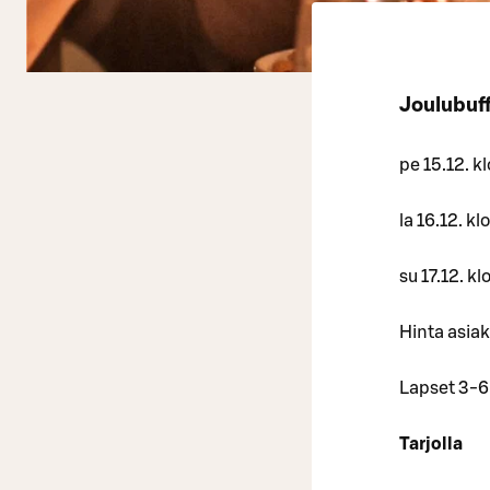
Joulubuf
pe 15.12. k
la 16.12. kl
su 17.12. kl
Hinta asiak
Lapset 3-6 
Tarjolla