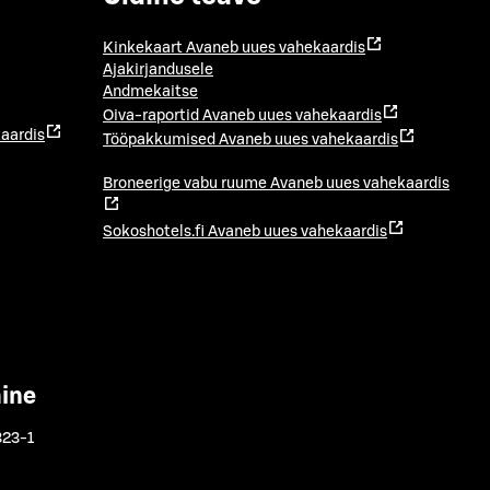
Kinkekaart
Avaneb uues vahekaardis
Ajakirjandusele
Andmekaitse
Oiva-raportid
Avaneb uues vahekaardis
aardis
Tööpakkumised
Avaneb uues vahekaardis
Broneerige vabu ruume
Avaneb uues vahekaardis
Sokoshotels.fi
Avaneb uues vahekaardis
mine
323-1