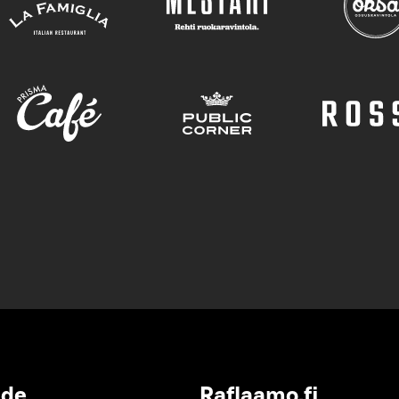
ide
Raflaamo.fi