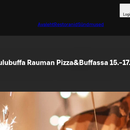
Log
Avaleht
Restoranid
Sündmused
ulubuffa Rauman Pizza&Buffassa 15.-17.