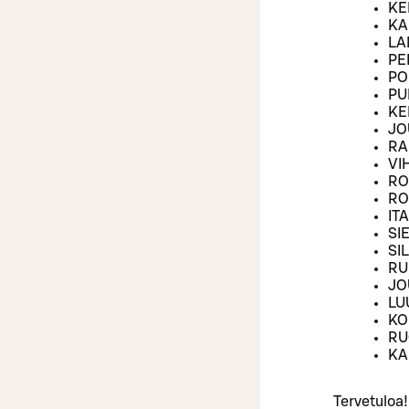
KE
KA
LA
PE
PO
PU
KE
JO
RA
VI
RO
RO
IT
SI
SI
RU
JO
LU
KO
RU
KA
Tervetuloa!