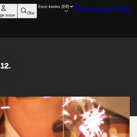
Broneeri laud
Helsinki
Otsi
ige sisse
12.