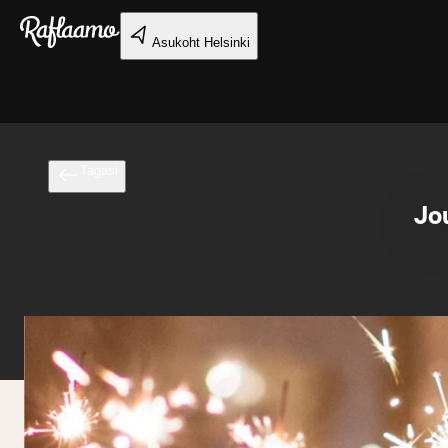
Liigu peamise sisu juurde
Asukoht
Helsinki
Tagasi
Jo