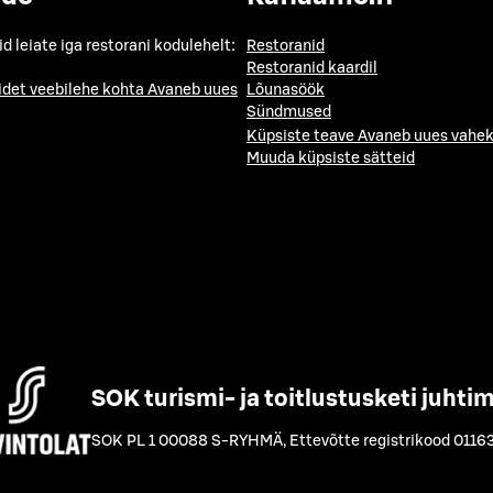
id leiate iga restorani kodulehelt:
Restoranid
Restoranid kaardil
idet veebilehe kohta
Avaneb uues
Lõunasöök
Sündmused
Küpsiste teave
Avaneb uues vahek
Muuda küpsiste sätteid
SOK turismi- ja toitlustusketi juhti
SOK PL 1 00088 S-RYHMÄ
,
Ettevõtte registrikood 0116