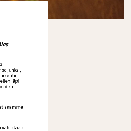
ting
La
nsa juhla-,
uolehtii
ellen läpi
apeiden
inetissamme
i vähintään