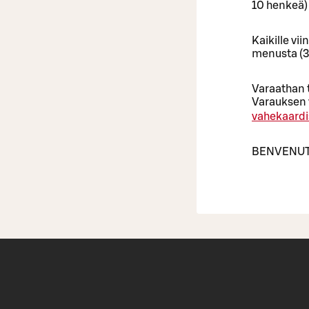
10 henkeä)
Kaikille vi
menusta (3 
Varaathan t
Varauksen 
vahekaardi
BENVENUT