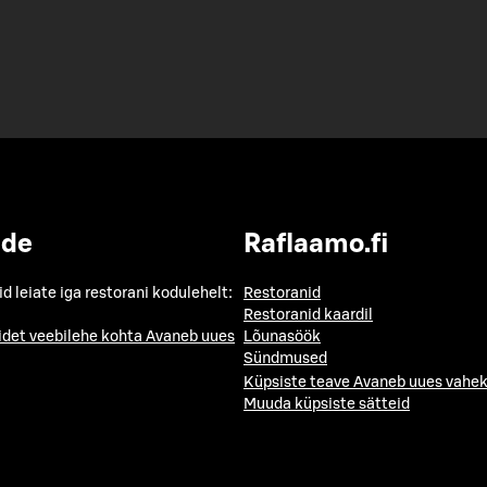
ide
Raflaamo.fi
id leiate iga restorani kodulehelt:
Restoranid
Restoranid kaardil
idet veebilehe kohta
Avaneb uues
Lõunasöök
Sündmused
Küpsiste teave
Avaneb uues vahek
Muuda küpsiste sätteid