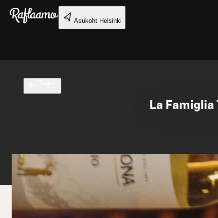
Liigu peamise sisu juurde
Asukoht
Helsinki
Tagasi
La Famiglia 