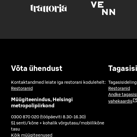
Võta ühendust
Tagasis
Kontaktandmed leiate iga restorani kodulehelt:
Tagasisideling
Restoranid
Restoranid
Andke tagasis
Müügiteenindus, Helsingi
vahekaardis
metropolipiirkond
0300 870 020 (tööpäeviti 8.30-16.30)
51 senti/kõne + kohalik võrgutasu/mobiilikõne
tasu
Kõik müügiteenused