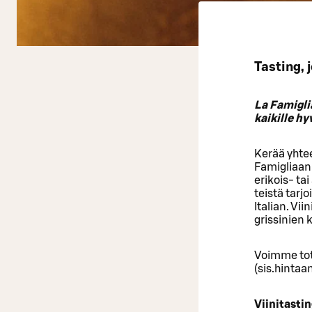
Tasting, 
La Famigli
kaikille hy
Kerää yhtee
Famigliaan,
erikois- ta
teistä tarjo
Italian. Vii
grissinien 
Voimme tot
(sis.hintaa
Viinitastin