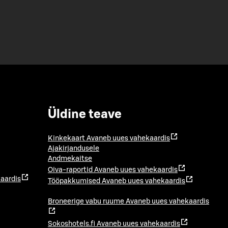
Üldine teave
Kinkekaart
Avaneb uues vahekaardis
Ajakirjandusele
Andmekaitse
Oiva-raportid
Avaneb uues vahekaardis
aardis
Tööpakkumised
Avaneb uues vahekaardis
Broneerige vabu ruume
Avaneb uues vahekaardis
Sokoshotels.fi
Avaneb uues vahekaardis