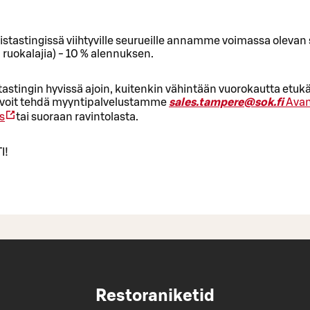
inistastingissä viihtyville seurueille annamme voimassa olevan
ruokalajia) - 10 % alennuksen.
astingin hyvissä ajoin, kuitenkin vähintään vuorokautta etuk
voit tehdä myyntipalvelustamme
sales.tampere@sok.fi
Avan
s
tai suoraan ravintolasta.
I!
Restoraniketid