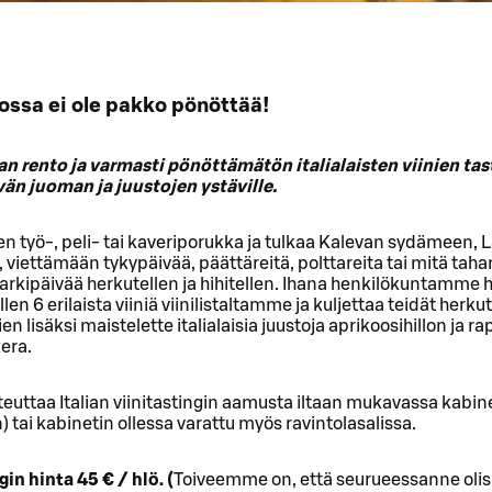
jossa ei ole pakko pönöttää!
an rento ja varmasti pönöttämätön italialaisten viinien tas
vän juoman ja juustojen ystäville.
n työ-, peli- tai kaveriporukka ja tulkaa Kalevan sydämeen, 
 viettämään tykypäivää, päättäreitä, polttareita tai mitä taha
i arkipäivää herkutellen ja hihitellen. Ihana henkilökuntamme h
illen 6 erilaista viiniä viinilistaltamme ja kuljettaa teidät herkut
nien lisäksi maistelette italialaisia juustoja aprikoosihillon ja r
kera.
euttaa Italian viinitastingin aamusta iltaan mukavassa kab
n) tai kabinetin ollessa varattu myös ravintolasalissa.
gin hinta 45 € / hlö. (
Toiveemme on, että seurueessanne olis