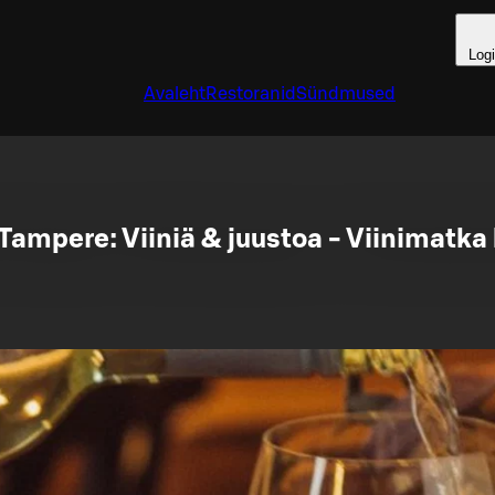
Log
Avaleht
Restoranid
Sündmused
Tampere: Viiniä & juustoa - Viinimatka h