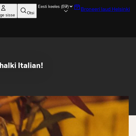
Broneeri laud
Helsinki
Otsi
ige sisse
alki Italian!