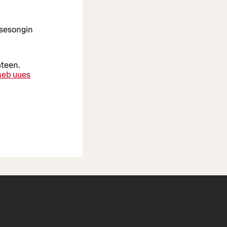
 sesongin
äteen.
eb uues