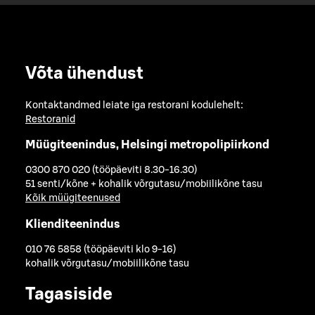
Võta ühendust
Kontaktandmed leiate iga restorani kodulehelt:
Restoranid
Müügiteenindus, Helsingi metropolipiirkond
0300 870 020 (tööpäeviti 8.30-16.30)
51 senti/kõne + kohalik võrgutasu/mobiilikõne tasu
Kõik müügiteenused
Klienditeenindus
010 76 5858 (tööpäeviti klo 9-16)
kohalik võrgutasu/mobiilikõne tasu
Tagasiside