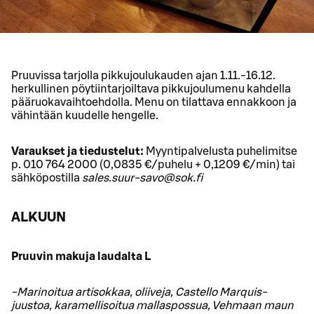
Pruuvissa tarjolla pikkujoulukauden ajan 1.11.-16.12.
herkullinen pöytiintarjoiltava pikkujoulumenu kahdella
pääruokavaihtoehdolla. Menu on tilattava ennakkoon ja
vähintään kuudelle hengelle.
Varaukset ja tiedustelut:
Myyntipalvelusta puhelimitse
p. 010 764 2000 (0,0835 €/puhelu + 0,1209 €/min) tai
sähköpostilla
sales.suur-savo@sok.fi
ALKUUN
Pruuvin makuja laudalta L
-Marinoitua artisokkaa, oliiveja, Castello Marquis-
juustoa, karamellisoitua mallaspossua, Vehmaan maun