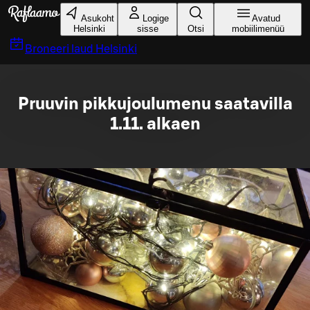
Liigu peamise sisu juurde
Asukoht
Logige
Avatud
Helsinki
sisse
Otsi
mobiilimenüü
Broneeri laud
Helsinki
Pruuvin pikkujoulumenu saatavilla
1.11. alkaen