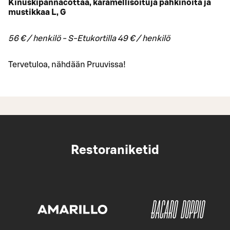
Kinuskipannacottaa, karamellisoituja pähkinöitä ja
mustikkaa L, G
56 € / henkilö - S-Etukortilla 49 € / henkilö
Tervetuloa, nähdään Pruuvissa!
Restoraniketid