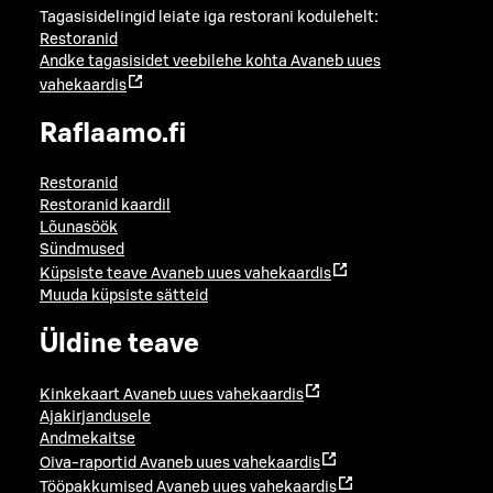
Tagasisidelingid leiate iga restorani kodulehelt:
Restoranid
Andke tagasisidet veebilehe kohta
Avaneb uues
vahekaardis
Raflaamo.fi
Restoranid
Restoranid kaardil
Lõunasöök
Sündmused
Küpsiste teave
Avaneb uues vahekaardis
Muuda küpsiste sätteid
Üldine teave
Kinkekaart
Avaneb uues vahekaardis
Ajakirjandusele
Andmekaitse
Oiva-raportid
Avaneb uues vahekaardis
Tööpakkumised
Avaneb uues vahekaardis