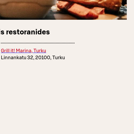
s restoranides
Grill it! Marina, Turku
Linnankatu 32, 20100, Turku