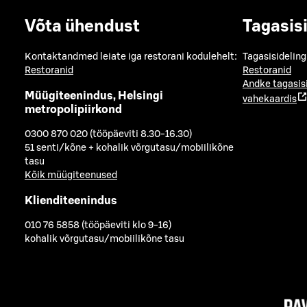
Võta ühendust
Tagasis
Kontaktandmed leiate iga restorani kodulehelt:
Tagasisideling
Restoranid
Restoranid
Andke tagasis
Müügiteenindus, Helsingi
vahekaardis
metropolipiirkond
0300 870 020 (tööpäeviti 8.30-16.30)
51 senti/kõne + kohalik võrgutasu/mobiilikõne
tasu
Kõik müügiteenused
Klienditeenindus
010 76 5858 (tööpäeviti klo 9-16)
kohalik võrgutasu/mobiilikõne tasu