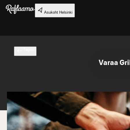
Liigu peamise sisu juurde
Asukoht
Helsinki
Tagasi
Varaa Gri