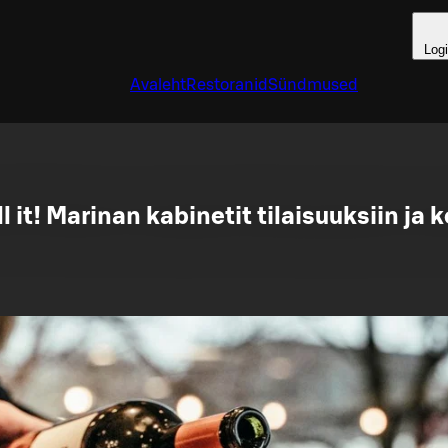
Log
Avaleht
Restoranid
Sündmused
ll it! Marinan kabinetit tilaisuuksiin ja 