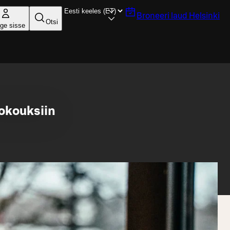
Broneeri laud
Helsinki
Otsi
ige sisse
kokouksiin