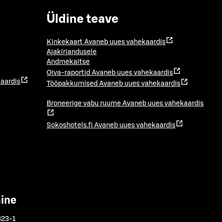
Üldine teave
Kinkekaart
Avaneb uues vahekaardis
Ajakirjandusele
Andmekaitse
Oiva-raportid
Avaneb uues vahekaardis
aardis
Tööpakkumised
Avaneb uues vahekaardis
Broneerige vabu ruume
Avaneb uues vahekaardis
Sokoshotels.fi
Avaneb uues vahekaardis
mine
323-1