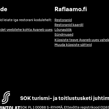
ide
Raflaamo.fi
id leiate iga restorani kodulehelt:
Restoranid
Restoranid kaardil
idet veebilehe kohta
Avaneb uues
Lõunasöök
Sündmused
Küpsiste teave
Avaneb uues vahek
Muuda küpsiste sätteid
SOK turismi- ja toitlustusketi juhti
SOK PL 1 00088 S-RYHMÄ
,
Ettevõtte registrikood 0116