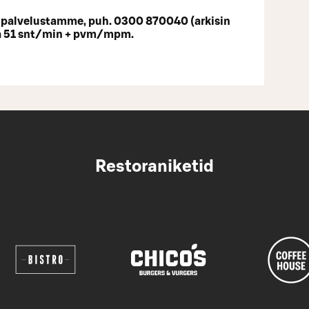
tipalvelustamme, puh. 0300 870040 (arkisin
ta 51 snt/min + pvm/mpm.
Restoraniketid