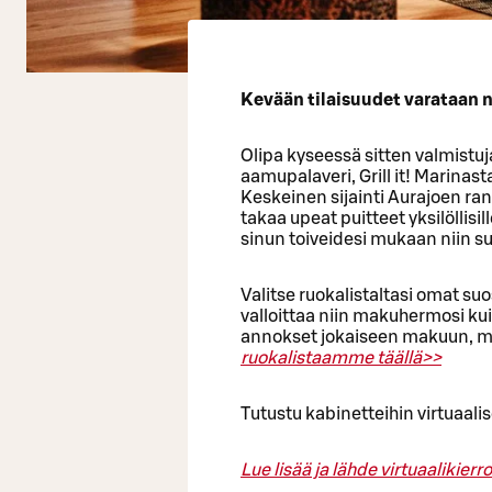
Kevään tilaisuudet varataan n
Olipa kyseessä sitten valmistuj
aamupalaveri, Grill it! Marinast
Keskeinen sijainti Aurajoen ran
takaa upeat puitteet yksilöllisi
sinun toiveidesi mukaan niin s
Valitse ruokalistaltasi omat suo
valloittaa niin makuhermosi ku
annokset jokaiseen makuun, m
ruokalistaamme täällä>>
Tutustu kabinetteihin virtuaalis
Lue lisää ja lähde virtuaalikierr