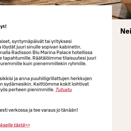
yt!
Nei
aiset, syntymäpäivät tai yrityksesi
a löydät juuri sinulle sopivan kabinetin.
nalla Radisson Blu Marina Palace hotellissa
lle tapahtumille. Räätälöimme tilaisuutesi juuri
uuremmille kuin pienemmillekin ryhmille.
sikkisi ja anna puuhiiligrillattujen herkkujen
in sydämesikin. Keittiömme kokit loihtivat
yös perheen pienimmille.
Tutustu
esti verkossa ja tee varaus jo tänään!
okselle tästä>>