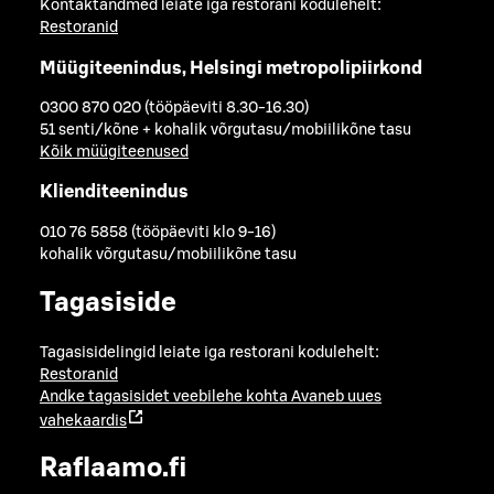
Kontaktandmed leiate iga restorani kodulehelt:
Restoranid
Müügiteenindus, Helsingi metropolipiirkond
0300 870 020 (tööpäeviti 8.30-16.30)
51 senti/kõne + kohalik võrgutasu/mobiilikõne tasu
Kõik müügiteenused
Klienditeenindus
010 76 5858 (tööpäeviti klo 9-16)
kohalik võrgutasu/mobiilikõne tasu
Tagasiside
Tagasisidelingid leiate iga restorani kodulehelt:
Restoranid
Andke tagasisidet veebilehe kohta
Avaneb uues
vahekaardis
Raflaamo.fi