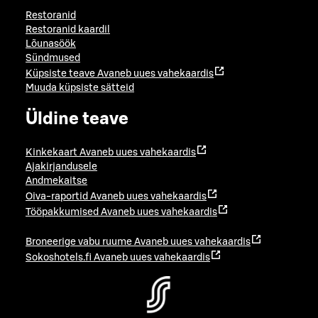
Restoranid
Restoranid kaardil
Lõunasöök
Sündmused
Küpsiste teave
Avaneb uues vahekaardis
Muuda küpsiste sätteid
Üldine teave
Kinkekaart
Avaneb uues vahekaardis
Ajakirjandusele
Andmekaitse
Oiva-raportid
Avaneb uues vahekaardis
Tööpakkumised
Avaneb uues vahekaardis
Broneerige vabu ruume
Avaneb uues vahekaardis
Sokoshotels.fi
Avaneb uues vahekaardis