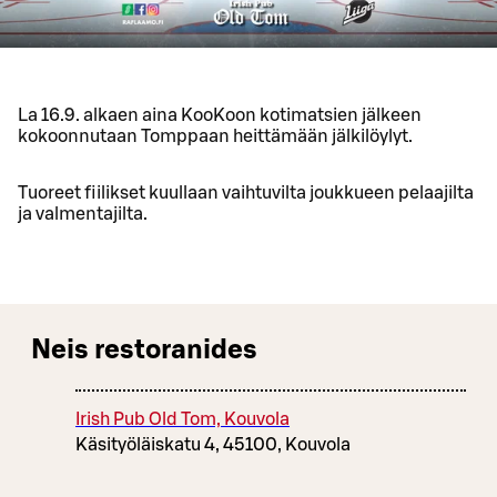
La 16.9. alkaen aina KooKoon kotimatsien jälkeen
kokoonnutaan Tomppaan heittämään jälkilöylyt.
Tuoreet fiilikset kuullaan vaihtuvilta joukkueen pelaajilta
ja valmentajilta.
Neis restoranides
Irish Pub Old Tom, Kouvola
Käsityöläiskatu 4, 45100, Kouvola