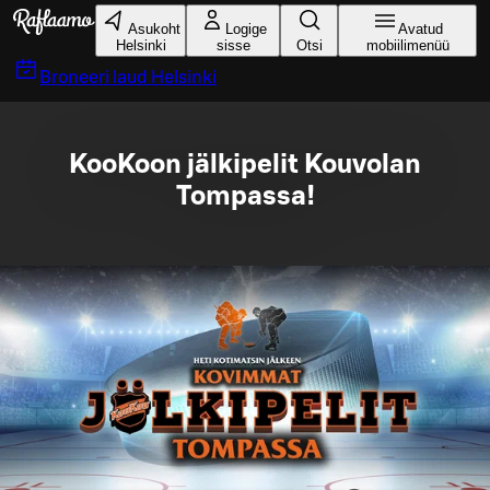
Liigu peamise sisu juurde
Asukoht
Logige
Avatud
Helsinki
sisse
Otsi
mobiilimenüü
Broneeri laud
Helsinki
KooKoon jälkipelit Kouvolan
Tompassa!