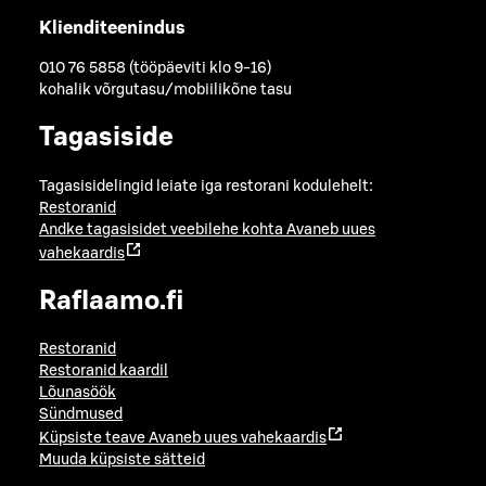
Klienditeenindus
010 76 5858 (tööpäeviti klo 9-16)
kohalik võrgutasu/mobiilikõne tasu
Tagasiside
Tagasisidelingid leiate iga restorani kodulehelt:
Restoranid
Andke tagasisidet veebilehe kohta
Avaneb uues
vahekaardis
Raflaamo.fi
Restoranid
Restoranid kaardil
Lõunasöök
Sündmused
Küpsiste teave
Avaneb uues vahekaardis
Muuda küpsiste sätteid