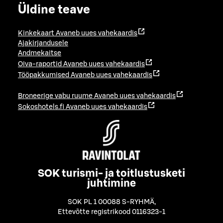
Üldine teave
Kinkekaart
Avaneb uues vahekaardis
Ajakirjandusele
Andmekaitse
Oiva-raportid
Avaneb uues vahekaardis
Tööpakkumised
Avaneb uues vahekaardis
Broneerige vabu ruume
Avaneb uues vahekaardis
Sokoshotels.fi
Avaneb uues vahekaardis
SOK turismi- ja toitlustusketi
juhtimine
SOK PL 1 00088 S-RYHMÄ
,
Ettevõtte registrikood 0116323-1