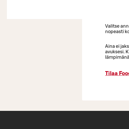
Valitse ann
nopeasti ko
Aina ei jak
avuksesi. K
lämpimänä k
Tilaa Foo