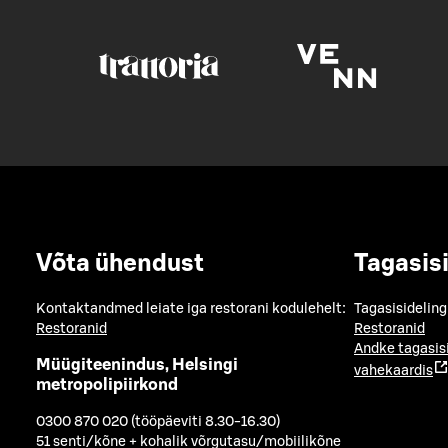
Võta ühendust
Tagasis
Kontaktandmed leiate iga restorani kodulehelt:
Tagasisideling
Restoranid
Restoranid
Andke tagasis
Müügiteenindus, Helsingi
vahekaardis
metropolipiirkond
0300 870 020 (tööpäeviti 8.30-16.30)
51 senti/kõne + kohalik võrgutasu/mobiilikõne