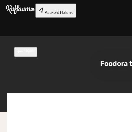
Liigu peamise sisu juurde
Asukoht
Helsinki
Tagasi
Foodora 