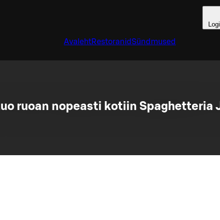
Log
Avaleht
Restoranid
Sündmused
tuo ruoan nopeasti kotiin Spaghetteria