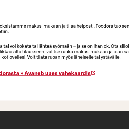
oksistamme makusi mukaan ja tilaa helposti. Foodora tuo sen
tiin.
sa tai voi kokata tai lähteä syömään – ja se on ihan ok. Ota sill
likkaa alta tilaukseen, valitse ruoka makusi mukaan ja pian s
otiovellesi. Voit tilata ruoan myös läheiselle tai ystävälle.
dorasta »
Avaneb uues vahekaardis