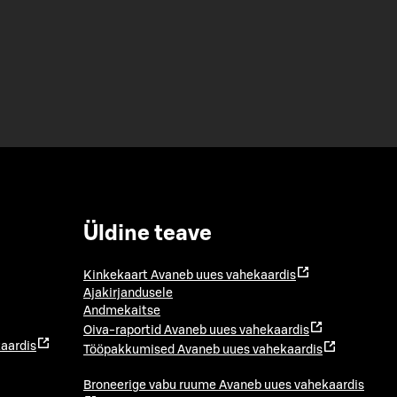
Üldine teave
Kinkekaart
Avaneb uues vahekaardis
Ajakirjandusele
Andmekaitse
Oiva-raportid
Avaneb uues vahekaardis
aardis
Tööpakkumised
Avaneb uues vahekaardis
Broneerige vabu ruume
Avaneb uues vahekaardis