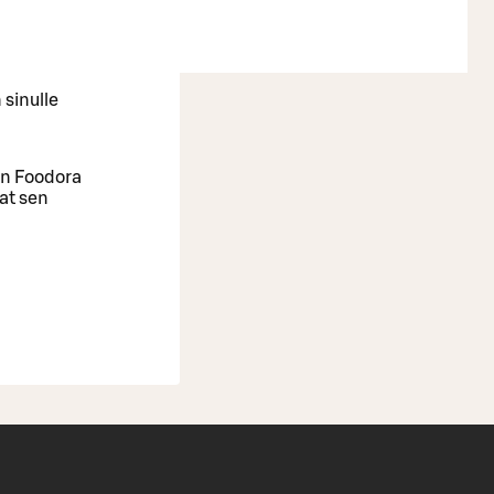
 sinulle
oin Foodora
aat sen