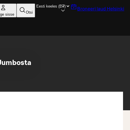
Broneeri laud
Helsinki
Otsi
ige sisse
 Jumbosta