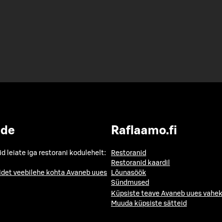
ide
Raflaamo.fi
id leiate iga restorani kodulehelt:
Restoranid
Restoranid kaardil
idet veebilehe kohta
Avaneb uues
Lõunasöök
Sündmused
Küpsiste teave
Avaneb uues vahek
Muuda küpsiste sätteid