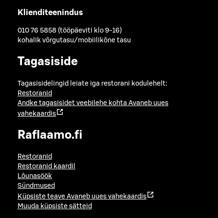
Klienditeenindus
010 76 5858 (tööpäeviti klo 9-16)
kohalik võrgutasu/mobiilikõne tasu
Tagasiside
Tagasisidelingid leiate iga restorani kodulehelt:
Restoranid
Andke tagasisidet veebilehe kohta
Avaneb uues
vahekaardis
Raflaamo.fi
Restoranid
Restoranid kaardil
Lõunasöök
Sündmused
Küpsiste teave
Avaneb uues vahekaardis
Muuda küpsiste sätteid