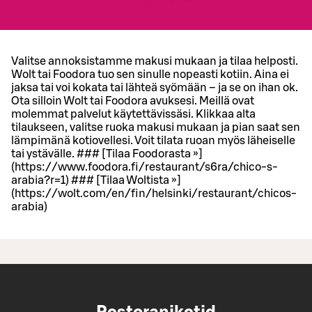
Valitse annoksistamme makusi mukaan ja tilaa helposti.
Wolt tai Foodora tuo sen sinulle nopeasti kotiin. Aina ei
jaksa tai voi kokata tai lähteä syömään – ja se on ihan ok.
Ota silloin Wolt tai Foodora avuksesi. Meillä ovat
molemmat palvelut käytettävissäsi. Klikkaa alta
tilaukseen, valitse ruoka makusi mukaan ja pian saat sen
lämpimänä kotiovellesi. Voit tilata ruoan myös läheiselle
tai ystävälle. ### [Tilaa Foodorasta »]
(https://www.foodora.fi/restaurant/s6ra/chico-s-
arabia?r=1) ### [Tilaa Woltista »]
(https://wolt.com/en/fin/helsinki/restaurant/chicos-
arabia)