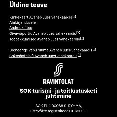
Üldine teave
Kinkekaart
Avaneb uues vahekaardis
Ajakirjandusele
Andmekaitse
Oiva-raportid
Avaneb uues vahekaardis
Tööpakkumised
Avaneb uues vahekaardis
Broneerige vabu ruume
Avaneb uues vahekaardis
Sokoshotels.fi
Avaneb uues vahekaardis
SOK turismi- ja toitlustusketi
juhtimine
SOK PL 1 00088 S-RYHMÄ
,
Ettevõtte registrikood 0116323-1