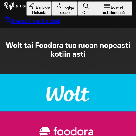
Liigu peamise sisu juurde
Asukoht
Logige
Avatud
Helsinki
sisse
Otsi
mobiilimenüü
Broneeri laud
Helsinki
Wolt tai Foodora tuo ruoan nopeasti
kotiin asti