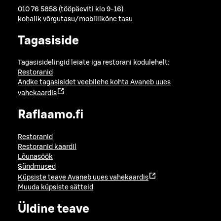
010 76 5858 (tööpäeviti klo 9-16)
kohalik võrgutasu/mobiilikõne tasu
Tagasiside
Tagasisidelingid leiate iga restorani kodulehelt:
Restoranid
Andke tagasisidet veebilehe kohta
Avaneb uues
vahekaardis
Raflaamo.fi
Restoranid
Restoranid kaardil
Lõunasöök
Sündmused
Küpsiste teave
Avaneb uues vahekaardis
Muuda küpsiste sätteid
Üldine teave