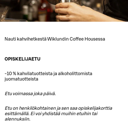
Nauti kahvihetkestä Wiklundin Coffee Housessa
OPISKELIJAETU
-10 % kahvilatuotteista ja alkoholittomista
juomatuotteista
Etu voimassa joka päivä.
Etu on henkilökohtainen ja sen saa opiskelijakorttia
esittämällä. Ei voi yhdistää muihin etuihin tai
alennuksiin.