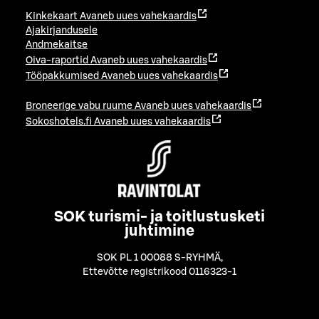
Kinkekaart
Avaneb uues vahekaardis
Ajakirjandusele
Andmekaitse
Oiva-raportid
Avaneb uues vahekaardis
Tööpakkumised
Avaneb uues vahekaardis
Broneerige vabu ruume
Avaneb uues vahekaardis
Sokoshotels.fi
Avaneb uues vahekaardis
SOK turismi- ja toitlustusketi
juhtimine
SOK PL 1 00088 S-RYHMÄ
,
Ettevõtte registrikood 0116323-1