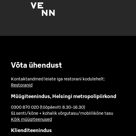
Võta ühendust
Kontaktandmed leiate iga restorani kodulehelt:
Restoranid
Müügiteenindus, Helsingi metropolipiirkond
0300 870 020 (tööpäeviti 8.30-16.30)
51 senti/kõne + kohalik võrgutasu/mobiilikõne tasu
Kõik müügiteenused
Klienditeenindus