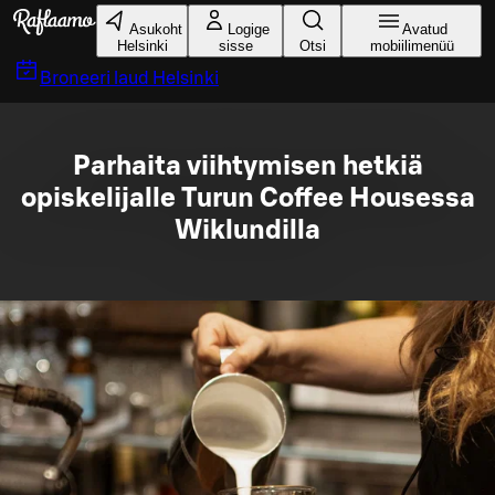
Liigu peamise sisu juurde
Asukoht
Logige
Avatud
Helsinki
sisse
Otsi
mobiilimenüü
Broneeri laud
Helsinki
Parhaita viihtymisen hetkiä
opiskelijalle Turun Coffee Housessa
Wiklundilla