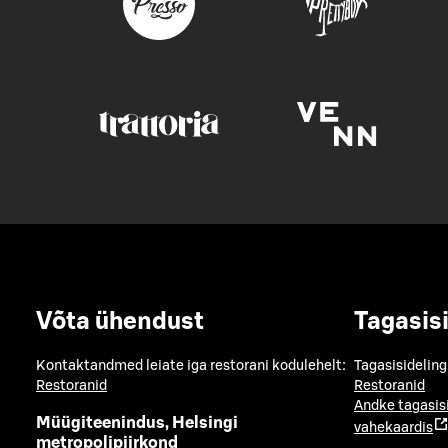
Võta ühendust
Tagasis
Kontaktandmed leiate iga restorani kodulehelt:
Tagasisideling
Restoranid
Restoranid
Andke tagasis
Müügiteenindus, Helsingi
vahekaardis
metropolipiirkond