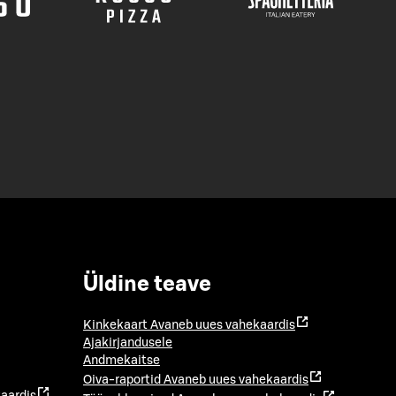
Üldine teave
Kinkekaart
Avaneb uues vahekaardis
Ajakirjandusele
Andmekaitse
Oiva-raportid
Avaneb uues vahekaardis