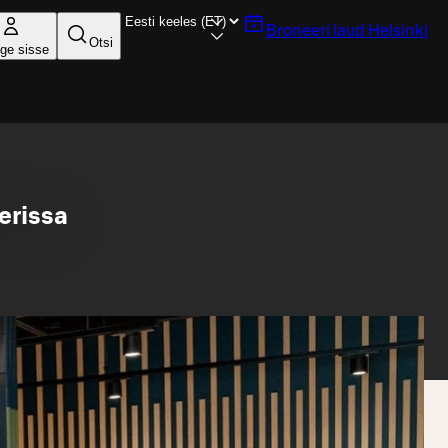
Broneeri laud
Helsinki
Otsi
ige sisse
erissa