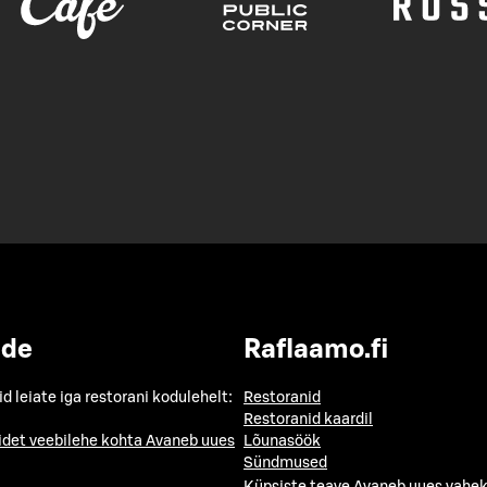
ide
Raflaamo.fi
id leiate iga restorani kodulehelt:
Restoranid
Restoranid kaardil
idet veebilehe kohta
Avaneb uues
Lõunasöök
Sündmused