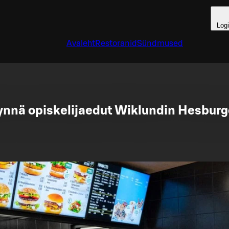
Log
Avaleht
Restoranid
Sündmused
nnä opiskelijaedut Wiklundin Hesburg