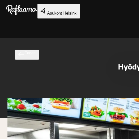
Liigu peamise sisu juurde
Asukoht
Helsinki
Tagasi
Hyödy