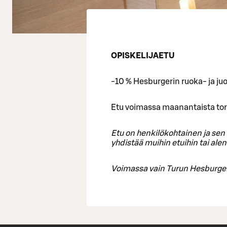
OPISKELIJAETU
-10 % Hesburgerin ruoka- ja juo
Etu voimassa maanantaista tor
Etu on henkilökohtainen ja sen s
yhdistää muihin etuihin tai alen
Voimassa vain Turun Hesburger