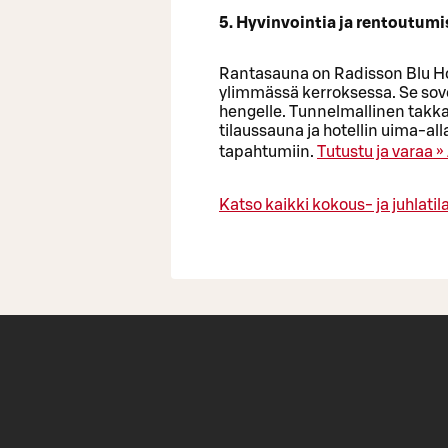
5. Hyvinvointia ja rentoutum
Rantasauna on Radisson Blu Ho
ylimmässä kerroksessa. Se sovel
hengelle. Tunnelmallinen takk
tilaussauna ja hotellin uima-all
tapahtumiin.
Tutustu ja varaa »
Katso kaikki kokous- ja juhlatila