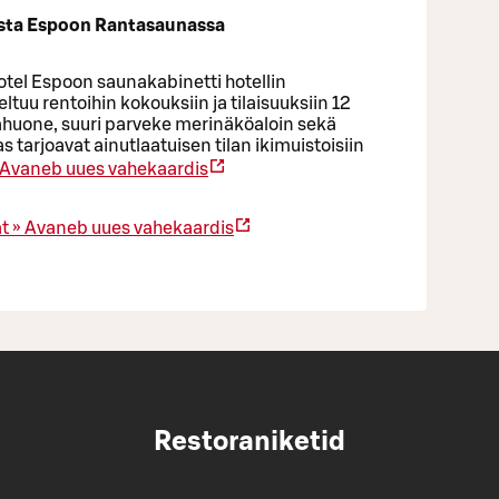
ista Espoon Rantasaunassa
tel Espoon saunakabinetti hotellin
tuu rentoihin kokouksiin ja tilaisuuksiin 12
ahuone, suuri parveke merinäköaloin sekä
as tarjoavat ainutlaatuisen tilan ikimuistoisiin
Avaneb uues vahekaardis
t »
Avaneb uues vahekaardis
Restoraniketid