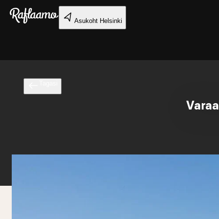
Liigu peamise sisu juurde
Asukoht
Helsinki
Tagasi
Varaa