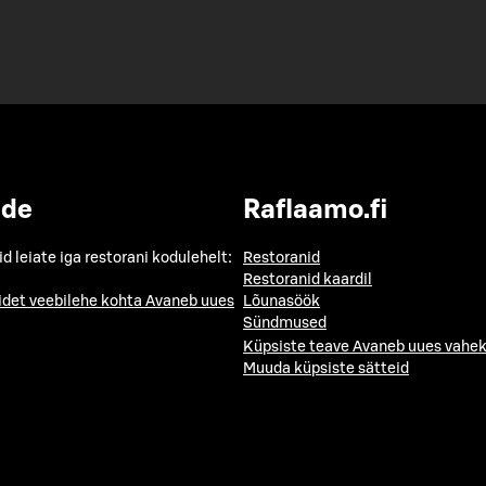
ide
Raflaamo.fi
id leiate iga restorani kodulehelt:
Restoranid
Restoranid kaardil
idet veebilehe kohta
Avaneb uues
Lõunasöök
Sündmused
Küpsiste teave
Avaneb uues vahek
Muuda küpsiste sätteid