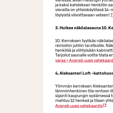
vieressä, aivan Helsingin ytime
ja kaksi kahdeksan henkilön s
vierailla on yhteiskäytössä 14
löylyistä vilvoittavaan veteen!
T
3. Huikea näköalasauna 10. K
10. Kerroksen tyylikäs näköalas
rentoihin juhliin tai etkoille. 
henkilöä ja viihtyisään kabinet
Tarjoilut saunalle voitte tilata
varaa »
Avaneb uues vahekaard
4. Aleksanteri Loft -kattohuo
Ylimmän kerroksen Aleksanteri
lämminhenkinen tila rentoon il
sijainti kaupungin sydämessä te
mahtuu 12 henkeä ja tilaan yhte
Avaneb uues vahekaardis