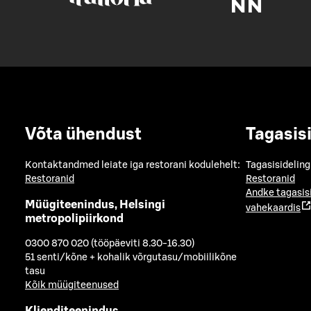
Võta ühendust
Tagasis
Kontaktandmed leiate iga restorani kodulehelt:
Tagasisideling
Restoranid
Restoranid
Andke tagasis
Müügiteenindus, Helsingi
vahekaardis
metropolipiirkond
0300 870 020 (tööpäeviti 8.30-16.30)
51 senti/kõne + kohalik võrgutasu/mobiilikõne
tasu
Kõik müügiteenused
Klienditeenindus