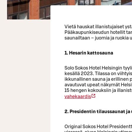
Vietä hauskat illanistujaiset y
Pääkaupunkiseudun hotellit tar
saunailtaan – juomia ja ruokia u
1. Hesarin kattosauna
Solo Sokos Hotel Helsingin tyyl
kesällä 2023. Tilassa on viihtyi
ikkunallinen sauna ja erillinen 
avautuvat upeat näkymät Helsin
15 hengen kokouksiin ja illanist
vahekaardis
2. Presidentin tilaussaunat ja
Original Sokos Hotel Presiden