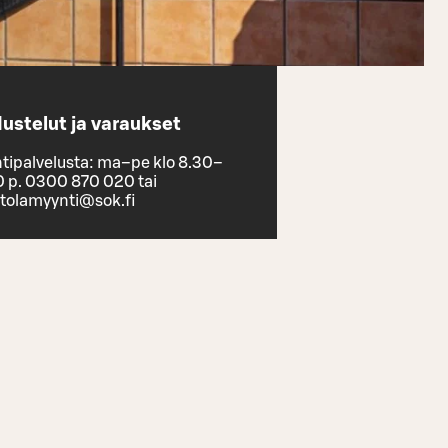
ustelut ja varaukset
tipalvelusta: ma–pe klo 8.30–
0 p. 0300 870 020 tai
ntolamyynti@sok.fi