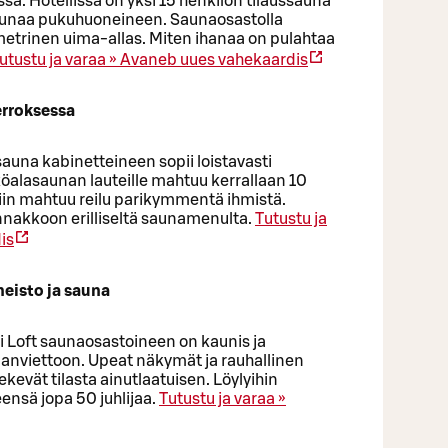
ssä. Hotellissa on yksi 15 henkilön tilaussauna
aunaa pukuhuoneineen. Saunaosastolla
-metrinen uima-allas. Miten ihanaa on pulahtaa
utustu ja varaa »
Avaneb uues vahekaardis
erroksessa
auna kabinetteineen sopii loistavasti
Näköalasaunan lauteille mahtuu kerrallaan 10
tiin mahtuu reilu parikymmentä ihmistä.
 ennakkoon erilliseltä saunamenulta.
Tutustu ja
is
neisto ja sauna
 Loft saunaosastoineen on kaunis ja
lanviettoon. Upeat näkymät ja rauhallinen
kevät tilasta ainutlaatuisen. Löylyihin
ensä jopa 50 juhlijaa.
Tutustu ja varaa »