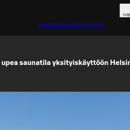
Log
Avaleht
Restoranid
Sündmused
 upea saunatila yksityiskäyttöön Helsi