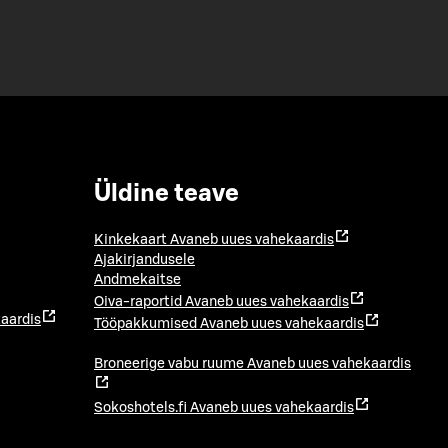
Üldine teave
Kinkekaart
Avaneb uues vahekaardis
Ajakirjandusele
Andmekaitse
Oiva-raportid
Avaneb uues vahekaardis
aardis
Tööpakkumised
Avaneb uues vahekaardis
Broneerige vabu ruume
Avaneb uues vahekaardis
Sokoshotels.fi
Avaneb uues vahekaardis