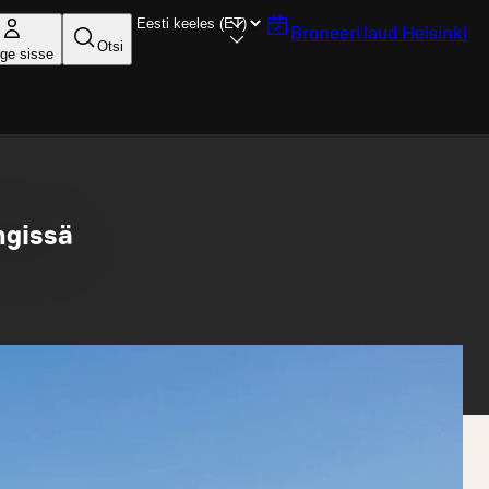
Broneeri laud
Helsinki
Otsi
ige sisse
ngissä