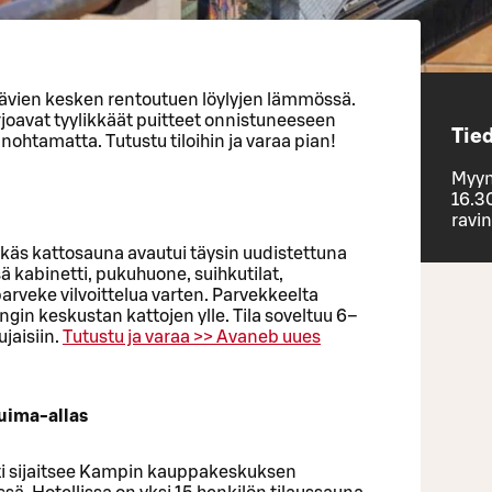
stävien kesken rentoutuen löylyjen lämmössä.
joavat tyylikkäät puitteet onnistuneeseen
Tied
nohtamatta. Tutustu tiloihin ja varaa pian!
Myyn
16.3
ravi
ikäs kattosauna avautui täysin uudistettuna
sä kabinetti, pukuhuone, suihkutilat,
parveke vilvoittelua varten. Parvekkeelta
gin keskustan kattojen ylle. Tila soveltuu 6–
ujaisiin.
Tutustu ja varaa >>
Avaneb uues
 uima-allas
tti sijaitsee Kampin kauppakeskuksen