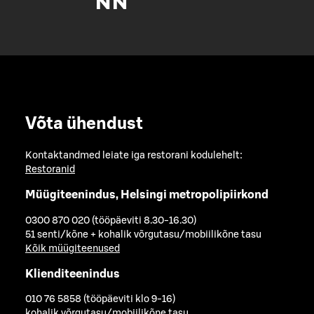
Võta ühendust
Kontaktandmed leiate iga restorani kodulehelt:
Restoranid
Müügiteenindus, Helsingi metropolipiirkond
0300 870 020 (tööpäeviti 8.30-16.30)
51 senti/kõne + kohalik võrgutasu/mobiilikõne tasu
Kõik müügiteenused
Klienditeenindus
010 76 5858 (tööpäeviti klo 9-16)
kohalik võrgutasu/mobiilikõne tasu