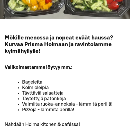
Mökille menossa ja nopeat eväät haussa?
Kurvaa Prisma Holmaan ja ravintolamme
kylmähyllylle!
Valikoimastamme löytyy mm.:
Bageleita
Kolmioleipiä
Täyttäviä salaatteja
Täytettyjä patonkeja
Valmiita ruoka-annoksia - lämmitä perillä!
Pizzoja - lämmitä perillä!
Nähdään Holma kitchen & caféssa!