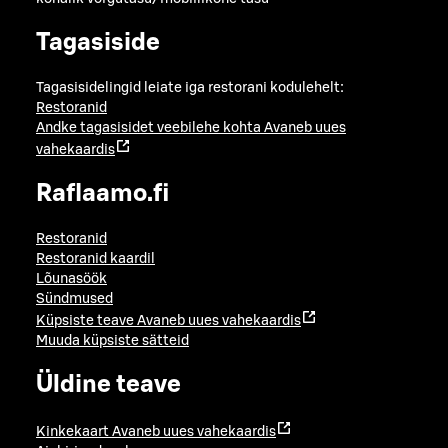
Tagasiside
Tagasisidelingid leiate iga restorani kodulehelt:
Restoranid
Andke tagasisidet veebilehe kohta
Avaneb uues
vahekaardis
Raflaamo.fi
Restoranid
Restoranid kaardil
Lõunasöök
Sündmused
Küpsiste teave
Avaneb uues vahekaardis
Muuda küpsiste sätteid
Üldine teave
Kinkekaart
Avaneb uues vahekaardis