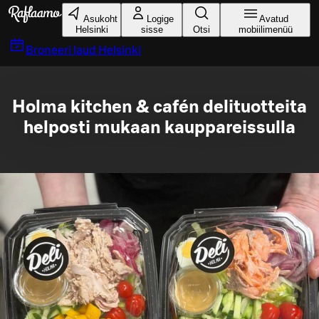
Liigu peamise sisu juurde
Asukoht
Logige
Avatud
Helsinki
sisse
Otsi
mobiilimenüü
Broneeri laud
Helsinki
Holma kitchen & cafén delituotteita
helposti mukaan kauppareissulla