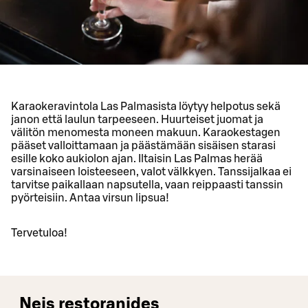
Karaokeravintola Las Palmasista löytyy helpotus sekä
janon että laulun tarpeeseen. Huurteiset juomat ja
välitön menomesta moneen makuun. Karaokestagen
pääset valloittamaan ja päästämään sisäisen starasi
esille koko aukiolon ajan. Iltaisin Las Palmas herää
varsinaiseen loisteeseen, valot välkkyen. Tanssijalkaa ei
tarvitse paikallaan napsutella, vaan reippaasti tanssin
pyörteisiin. Antaa virsun lipsua!
Tervetuloa!
Neis restoranides