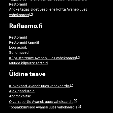
Restoranid
Andke tagasisidet veebilehe kohta
Avaneb uues
vahekaardis
Raflaamo.fi
Restoranid
Restoranid kaardil
Lõunasöök
Sündmused
Küpsiste teave
Avaneb uues vahekaardis
Muuda küpsiste sätteid
Üldine teave
Kinkekaart
Avaneb uues vahekaardis
Ajakirjandusele
Andmekaitse
Oiva-raportid
Avaneb uues vahekaardis
Tööpakkumised
Avaneb uues vahekaardis