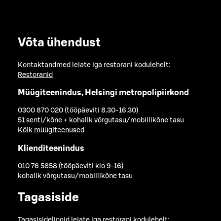
Võta ühendust
Kontaktandmed leiate iga restorani kodulehelt:
Restoranid
Müügiteenindus, Helsingi metropolipiirkond
0300 870 020 (tööpäeviti 8.30-16.30)
51 senti/kõne + kohalik võrgutasu/mobiilikõne tasu
Kõik müügiteenused
Klienditeenindus
010 76 5858 (tööpäeviti klo 9-16)
kohalik võrgutasu/mobiilikõne tasu
Tagasiside
Tagasisidelingid leiate iga restorani kodulehelt: