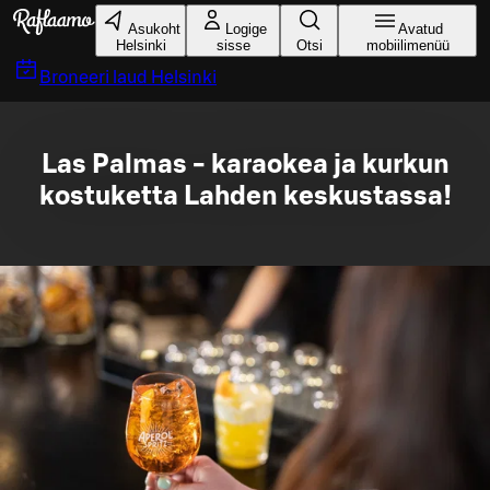
Liigu peamise sisu juurde
Asukoht
Logige
Avatud
Helsinki
sisse
Otsi
mobiilimenüü
Broneeri laud
Helsinki
Las Palmas - karaokea ja kurkun
kostuketta Lahden keskustassa!