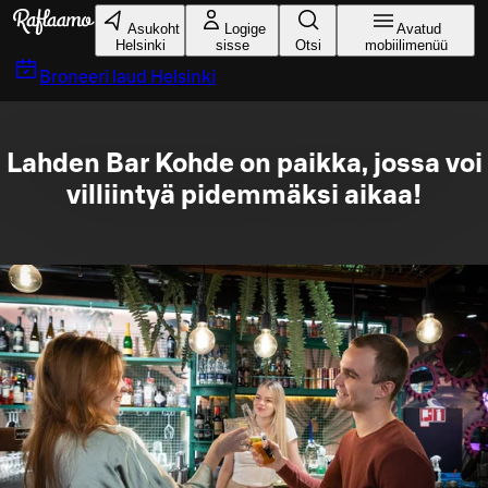
Liigu peamise sisu juurde
Asukoht
Logige
Avatud
Helsinki
sisse
Otsi
mobiilimenüü
Broneeri laud
Helsinki
Lahden Bar Kohde on paikka, jossa voi
villiintyä pidemmäksi aikaa!