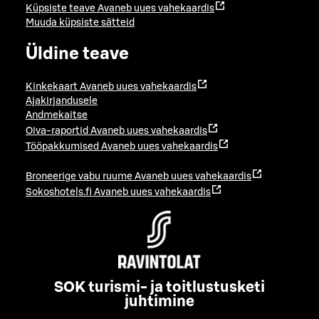
Küpsiste teave
Avaneb uues vahekaardis
Muuda küpsiste sätteid
Üldine teave
Kinkekaart
Avaneb uues vahekaardis
Ajakirjandusele
Andmekaitse
Oiva-raportid
Avaneb uues vahekaardis
Tööpakkumised
Avaneb uues vahekaardis
Broneerige vabu ruume
Avaneb uues vahekaardis
Sokoshotels.fi
Avaneb uues vahekaardis
SOK turismi- ja toitlustusketi
juhtimine