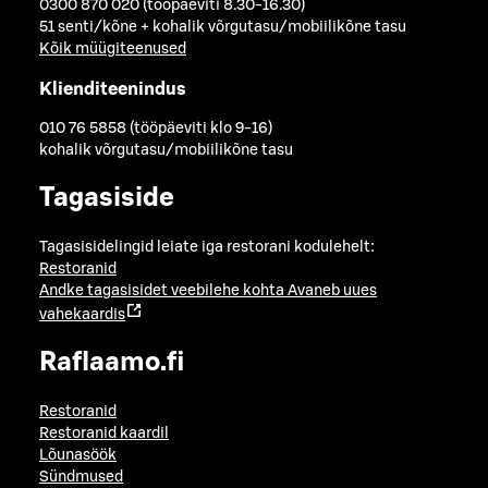
0300 870 020 (tööpäeviti 8.30-16.30)
51 senti/kõne + kohalik võrgutasu/mobiilikõne tasu
Kõik müügiteenused
Klienditeenindus
010 76 5858 (tööpäeviti klo 9-16)
kohalik võrgutasu/mobiilikõne tasu
Tagasiside
Tagasisidelingid leiate iga restorani kodulehelt:
Restoranid
Andke tagasisidet veebilehe kohta
Avaneb uues
vahekaardis
Raflaamo.fi
Restoranid
Restoranid kaardil
Lõunasöök
Sündmused