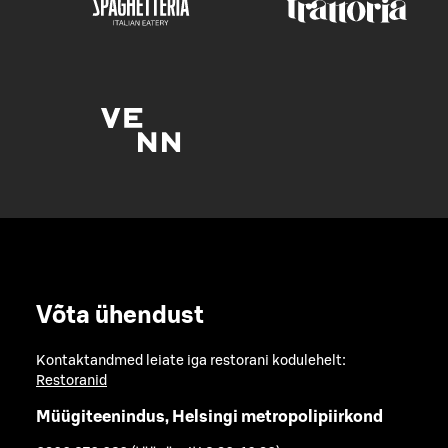
Võta ühendust
Kontaktandmed leiate iga restorani kodulehelt:
Restoranid
Müügiteenindus, Helsingi metropolipiirkond