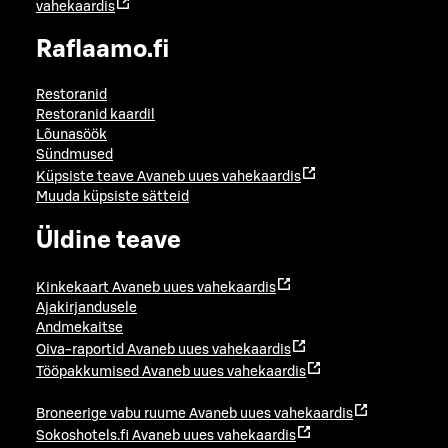
vahekaardis
Raflaamo.fi
Restoranid
Restoranid kaardil
Lõunasöök
Sündmused
Küpsiste teave
Avaneb uues vahekaardis
Muuda küpsiste sätteid
Üldine teave
Kinkekaart
Avaneb uues vahekaardis
Ajakirjandusele
Andmekaitse
Oiva-raportid
Avaneb uues vahekaardis
Tööpakkumised
Avaneb uues vahekaardis
Broneerige vabu ruume
Avaneb uues vahekaardis
Sokoshotels.fi
Avaneb uues vahekaardis