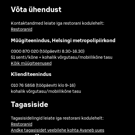
Võta ühendust
Kontaktandmed leiate iga restorani kodulehelt:
Restoranid
Müügiteenindus, Helsingi metropolipiirkond
0300 870 020 (tööpäeviti 8.30-16.30)
51 senti/kõne + kohalik võrgutasu/mobiilikõne tasu
Kõik müügiteenused
Klienditeenindus
010 76 5858 (tööpäeviti klo 9-16)
kohalik võrgutasu/mobiilikõne tasu
Tagasiside
Tagasisidelingid leiate iga restorani kodulehelt:
Restoranid
Andke tagasisidet veebilehe kohta
Avaneb uues