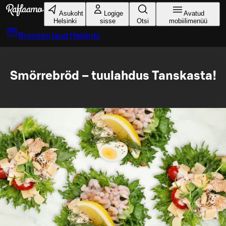
Liigu peamise sisu juurde
Asukoht
Logige
Avatud
Helsinki
sisse
Otsi
mobiilimenüü
Broneeri laud
Helsinki
Smörrebröd – tuulahdus Tanskasta!