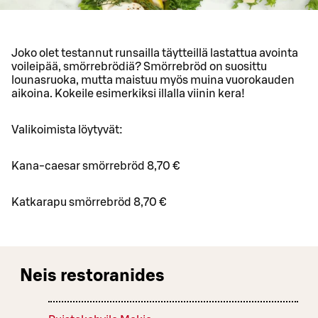
Joko olet testannut runsailla täytteillä lastattua avointa
voileipää, smörrebrödiä? Smörrebröd on suosittu
lounasruoka, mutta maistuu myös muina vuorokauden
aikoina. Kokeile esimerkiksi illalla viinin kera!
Valikoimista löytyvät:
Kana-caesar smörrebröd 8,70 €
Katkarapu smörrebröd 8,70 €
Neis restoranides