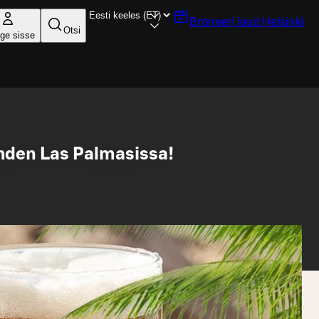
Broneeri laud
Helsinki
Otsi
ige sisse
Lahden Las Palmasissa!