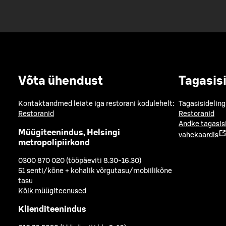
Võta ühendust
Tagasis
Kontaktandmed leiate iga restorani kodulehelt:
Tagasisideling
Restoranid
Restoranid
Andke tagasis
Müügiteenindus, Helsingi
vahekaardis
metropolipiirkond
0300 870 020 (tööpäeviti 8.30-16.30)
51 senti/kõne + kohalik võrgutasu/mobiilikõne
tasu
Kõik müügiteenused
Klienditeenindus