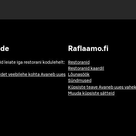
ide
Raflaamo.fi
id leiate iga restorani kodulehelt:
Restoranid
Restoranid kaardil
idet veebilehe kohta
Avaneb uues
Lõunasöök
Sündmused
Küpsiste teave
Avaneb uues vahek
Muuda küpsiste sätteid