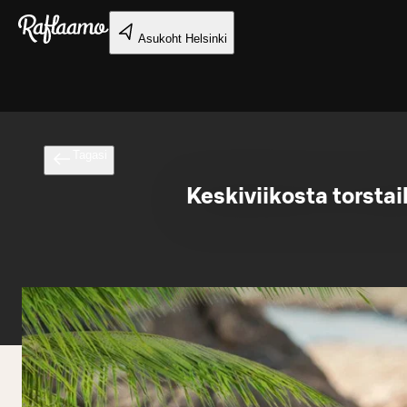
Liigu peamise sisu juurde
Asukoht
Helsinki
Tagasi
Keskiviikosta torstai