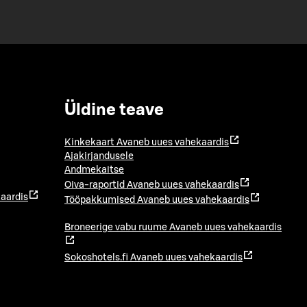
Üldine teave
Kinkekaart
Avaneb uues vahekaardis
Ajakirjandusele
Andmekaitse
Oiva-raportid
Avaneb uues vahekaardis
aardis
Tööpakkumised
Avaneb uues vahekaardis
Broneerige vabu ruume
Avaneb uues vahekaardis
Sokoshotels.fi
Avaneb uues vahekaardis