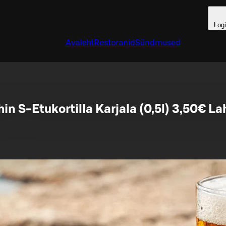
Log
Avaleht
Restoranid
Sündmused
hin S-Etukortilla Karjala (0,5l) 3,50€ 