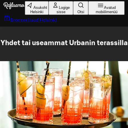
Liigu peamise sisu juurde
Asukoht
Logige
Avatud
Helsinki
sisse
Otsi
mobiilimenüü
Broneeri laud
Helsinki
Yhdet tai useammat Urbanin terassilla