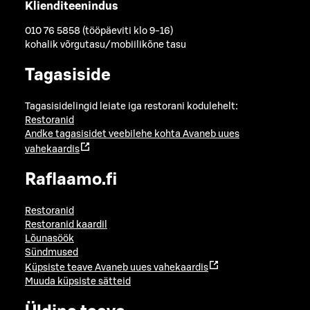
Klienditeenindus
010 76 5858 (tööpäeviti klo 9-16)
kohalik võrgutasu/mobiilikõne tasu
Tagasiside
Tagasisidelingid leiate iga restorani kodulehelt:
Restoranid
Andke tagasisidet veebilehe kohta
Avaneb uues
vahekaardis
Raflaamo.fi
Restoranid
Restoranid kaardil
Lõunasöök
Sündmused
Küpsiste teave
Avaneb uues vahekaardis
Muuda küpsiste sätteid