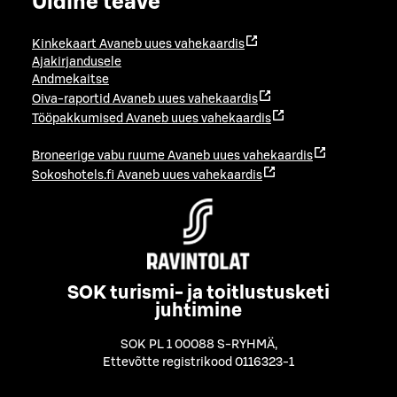
Üldine teave
Kinkekaart
Avaneb uues vahekaardis
Ajakirjandusele
Andmekaitse
Oiva-raportid
Avaneb uues vahekaardis
Tööpakkumised
Avaneb uues vahekaardis
Broneerige vabu ruume
Avaneb uues vahekaardis
Sokoshotels.fi
Avaneb uues vahekaardis
SOK turismi- ja toitlustusketi
juhtimine
SOK PL 1 00088 S-RYHMÄ
,
Ettevõtte registrikood 0116323-1