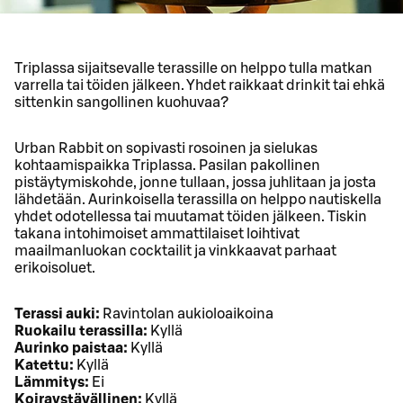
Triplassa sijaitsevalle terassille on helppo tulla matkan
varrella tai töiden jälkeen. Yhdet raikkaat drinkit tai ehkä
sittenkin sangollinen kuohuvaa?
Urban Rabbit on sopivasti rosoinen ja sielukas
kohtaamispaikka Triplassa. Pasilan pakollinen
pistäytymiskohde, jonne tullaan, jossa juhlitaan ja josta
lähdetään. Aurinkoisella terassilla on helppo nautiskella
yhdet odotellessa tai muutamat töiden jälkeen. Tiskin
takana intohimoiset ammattilaiset loihtivat
maailmanluokan cocktailit ja vinkkaavat parhaat
erikoisoluet.
Terassi auki:
Ravintolan aukioloaikoina
Ruokailu terassilla:
Kyllä
Aurinko paistaa:
Kyllä
Katettu:
Kyllä
Lämmitys:
Ei
Koiraystävällinen:
Kyllä