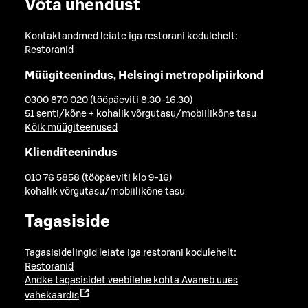
Võta ühendust
Kontaktandmed leiate iga restorani kodulehelt:
Restoranid
Müügiteenindus, Helsingi metropolipiirkond
0300 870 020 (tööpäeviti 8.30-16.30)
51 senti/kõne + kohalik võrgutasu/mobiilikõne tasu
Kõik müügiteenused
Klienditeenindus
010 76 5858 (tööpäeviti klo 9-16)
kohalik võrgutasu/mobiilikõne tasu
Tagasiside
Tagasisidelingid leiate iga restorani kodulehelt:
Restoranid
Andke tagasisidet veebilehe kohta
Avaneb uues
vahekaardis