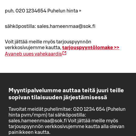
puh. 020 1234654 Puhelun hinta »
sähköpostilla: sales.hameenmaa@sok.fi
Voit jättää meille myös tarjouspyynnön
verkkosivujemme kautta,
tarjouspyyntölomake >>
Avaneb uues vahekaardis
Myyntipalvelumme auttaa teitä juuri teille
sopivan tilaisuuden järjestämisessä
Tavoitat meidät puhelimitse: 020 1234 654 (Puhelun
hinta pvm/mpm) tai sähköpostilla:
sales.hameenmaa@sok.fi Voit jättää meille myös
tarjouspyynnön verkkosivujemme kautta alla olevan
painikkeen kautta.