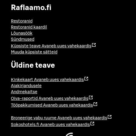
Raflaamo.fi
Restoranid
Restoranid kaardil
Lõunasöök
Sündmused
Küpsiste teave
Avaneb uues vahekaardis
Muuda küpsiste sätteid
Üldine teave
Kinkekaart
Avaneb uues vahekaardis
Ajakirjandusele
Andmekaitse
Oiva-raportid
Avaneb uues vahekaardis
Tööpakkumised
Avaneb uues vahekaardis
Broneerige vabu ruume
Avaneb uues vahekaardis
Sokoshotels.fi
Avaneb uues vahekaardis