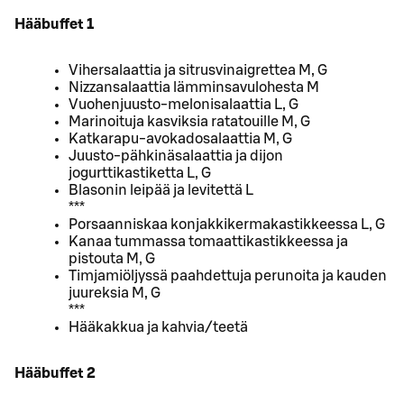
Hääbuffet 1
Vihersalaattia ja sitrusvinaigrettea M, G
Nizzansalaattia lämminsavulohesta M
Vuohenjuusto-melonisalaattia L, G
Marinoituja kasviksia ratatouille M, G
Katkarapu-avokadosalaattia M, G
Juusto-pähkinäsalaattia ja dijon
jogurttikastiketta L, G
Blasonin leipää ja levitettä L
***
Porsaanniskaa konjakkikermakastikkeessa L, G
Kanaa tummassa tomaattikastikkeessa ja
pistouta M, G
Timjamiöljyssä paahdettuja perunoita ja kauden
juureksia M, G
***
Hääkakkua ja kahvia/teetä
Hääbuffet 2