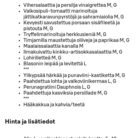
Vihersalaattia ja persilja vinaigrettea M, G
Valkosipuli-tomaatti marinoituja
jättikatkaravunpyrstöjä ja sahramiaiolia M, G
Kevyesti savustettua porsaan sisäfileetä ja
pistouta M, G
Tryffelimarinoituja herkkusieniä M, G
Timjamilla maustettuja oliiveja ja paprikaa M, G
Maalaissalaattia kanalla M
Ilmakuivattu kinkku-artisokkasalaattia M, G
Lohirilletteä M, G
Blasonin leipää ja levitettä L
***
Ylikypsää härkää ja punaviini-kastiketta M, G
Paahdettua lohta ja valkoviinikermaa L, G
Perunagratiini Dauphnois L, G
Paahdettuja kasviksia persillade M, G
***
Hääkakkua ja kahvia/teetä
Hinta ja lisätiedot