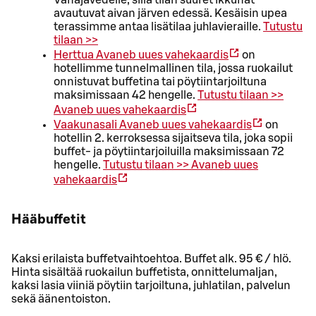
Vanajavedelle, sillä tilan suuret ikkunat
avautuvat aivan järven edessä. Kesäisin upea
terassimme antaa lisätilaa juhlavieraille.
Tutustu
tilaan >>
Herttua
Avaneb uues vahekaardis
on
hotellimme tunnelmallinen tila, jossa ruokailut
onnistuvat buffetina tai pöytiintarjoiltuna
maksimissaan 42 hengelle.
Tutustu tilaan >>
Avaneb uues vahekaardis
Vaakunasali
Avaneb uues vahekaardis
on
hotellin 2. kerroksessa sijaitseva tila, joka sopii
buffet- ja pöytiintarjoiluilla maksimissaan 72
hengelle.
Tutustu tilaan >>
Avaneb uues
vahekaardis
Hääbuffetit
Kaksi erilaista buffetvaihtoehtoa. Buffet alk. 95 € / hlö.
Hinta sisältää ruokailun buffetista, onnittelumaljan,
kaksi lasia viiniä pöytiin tarjoiltuna, juhlatilan, palvelun
sekä äänentoiston.