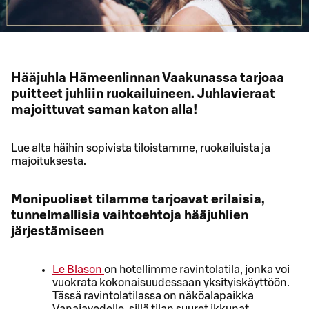
Hääjuhla Hämeenlinnan Vaakunassa tarjoaa
puitteet juhliin ruokailuineen. Juhlavieraat
majoittuvat saman katon alla!
Lue alta häihin sopivista tiloistamme, ruokailuista ja
majoituksesta.
Monipuoliset tilamme tarjoavat erilaisia,
tunnelmallisia vaihtoehtoja hääjuhlien
järjestämiseen
Le Blason
on hotellimme ravintolatila, jonka voi
vuokrata kokonaisuudessaan yksityiskäyttöön.
Tässä ravintolatilassa on näköalapaikka