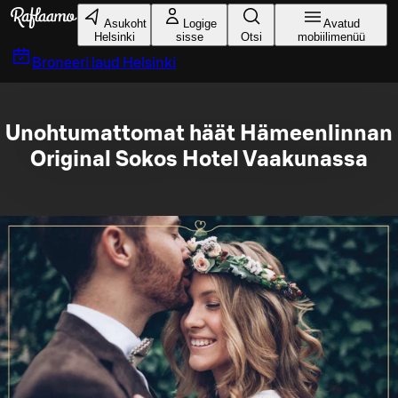
Liigu peamise sisu juurde
Asukoht
Logige
Avatud
Helsinki
sisse
Otsi
mobiilimenüü
Broneeri laud
Helsinki
Unohtumattomat häät Hämeenlinnan
Original Sokos Hotel Vaakunassa