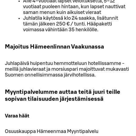
Alle 4–vuotiaat lapset veloituksetta, 5–12
vuotiaat puoleen hintaan, kun lapset nauttivat
saman menun kuin aikuiset vieraat
Juhlatila käytössä klo 24 saakka, lisätunnit
tämän jälkeen 250 € / tunti. Hääpaketti
voimassa vähintään 35 henkilölle.
Majoitus Hämeenlinnan Vaakunassa
Juhlapäivä huipentuu hemmotteluun hotellissamme -
meillä juhlavieraat ja morsiuspari majoittuvat mukavasti
Suomen onnellisimmassa järvihotellissa.
Myyntipalvelumme auttaa teitä juuri teille
sopivan tilaisuuden järjestämisessä
Varaa häät
Osuuskauppa Hämeenmaa Myyntipalvelu